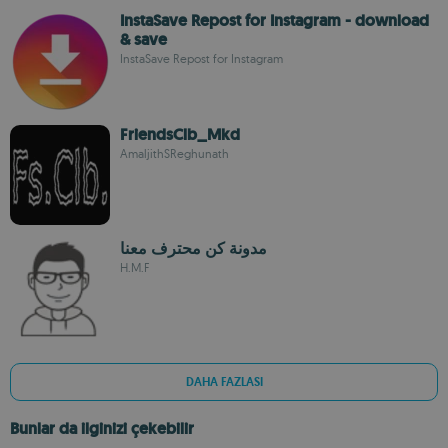
InstaSave Repost for Instagram - download
& save
InstaSave Repost for Instagram
FriendsClb_Mkd
AmaljithSReghunath
مدونة كن محترف معنا
H.M.F
DAHA FAZLASI
Bunlar da ilginizi çekebilir