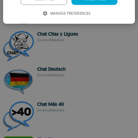
DinamoMakelele
ITALIAN
MANAGE PREFERENCES
SPANISH
ROMANIAN
Chat Citas y Ligues
DinamoMakelele
Chat Deutsch
DinamoMakelele
Chat Más 40
DinamoMakelele