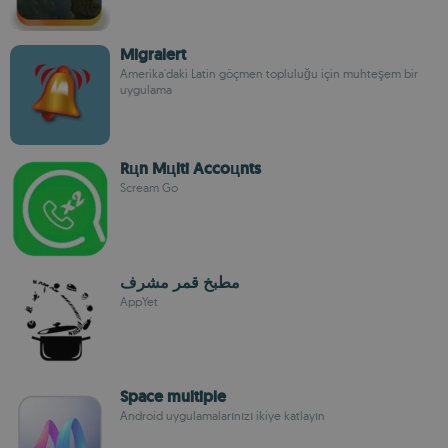
Migralert
Amerika'daki Latin göçmen topluluğu için muhteşem bir
uygulama
Rцn Mцlti Accoцnts
Scream Go
مطبخ قمر مشرف
AppYet
Space multiple
Android uygulamalarınızı ikiye katlayın