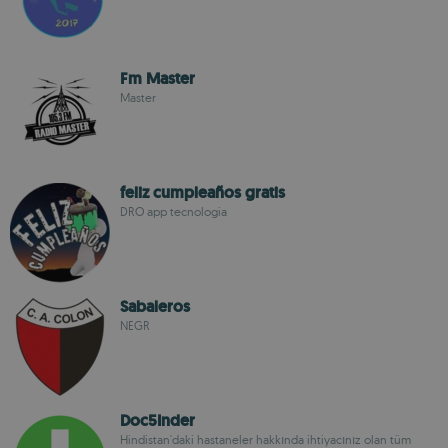
Fm Master
Master
feliz cumpleaños gratis
DRO app tecnologia
Sabaleros
NEGR
Doc5Inder
Hindistan'daki hastaneler hakkında ihtiyacınız olan tüm