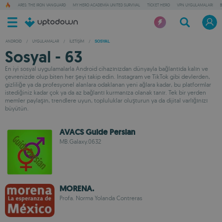
ARES: THE IRON VANGUARD
MY HERO ACADEMIA UNITED SURVIVAL
TICKET HERO
VPN UYGULAMALARI
ANDROID
/
UYGULAMALAR
/
İLETIŞIM
/
SOSYAL
Sosyal - 63
En iyi sosyal uygulamalarla Android cihazınızdan dünyayla bağlantıda kalın ve
çevrenizde olup biten her şeyi takip edin. Instagram ve TikTok gibi devlerden,
gizliliğe ya da profesyonel alanlara odaklanan yeni ağlara kadar, bu platformlar
istediğiniz kadar çok ya da az bağlantı kurmanıza olanak tanır. Tek bir yerden
memler paylaşın, trendlere uyun, topluluklar oluşturun ya da dijital varlığınızı
büyütün.
AVACS Guide Persian
MB.Galaxy.0632
MORENA.
Profa. Norma Yolanda Contreras