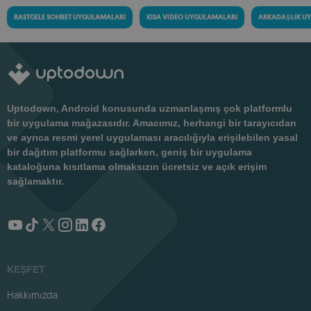
RASTGELE SOHBET UYGULAMALARI
KISA VIDEO UYGULAMALARI
ARKADAŞLIK U
Uptodown, Android konusunda uzmanlaşmış çok platformlu
bir uygulama mağazasıdır. Amacımız, herhangi bir tarayıcıdan
ve ayrıca resmi yerel uygulaması aracılığıyla erişilebilen yasal
bir dağıtım platformu sağlarken, geniş bir uygulama
kataloğuna kısıtlama olmaksızın ücretsiz ve açık erişim
sağlamaktır.
KEŞFET
Hakkımızda