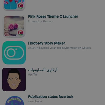
Pink Roses Theme C Launcher
C Launcher Themes
Hoot-My Story Maker
Anları, hikayeleri ve anıları paylaşmanın en iyi yolu
اركاوي للمعلوميات
AppYet
Publication stutes face bok
casablanca