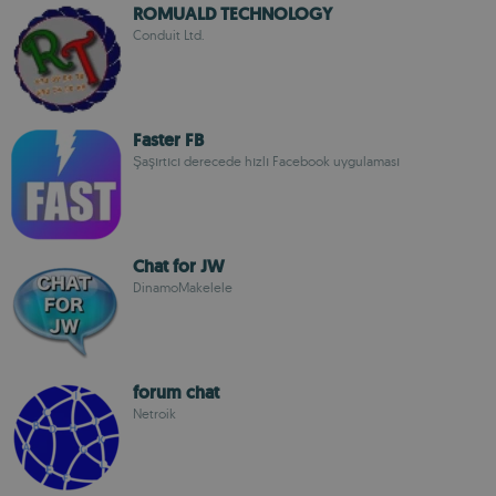
ROMUALD TECHNOLOGY
Conduit Ltd.
Faster FB
Şaşırtıcı derecede hızlı Facebook uygulaması
Chat for JW
DinamoMakelele
forum chat
Netroik