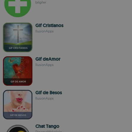
bilgiler
Gif Cristianos
IlusionApps
Gif deAmor
IlusionApps
Gif de Besos
IlusionApps
Chat Tango
DinamoMakelele