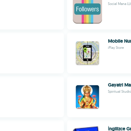
Social Mana LL
Mobile Nu
iPlay Store
Gayatri Ma
Spiritual Studi
İngilizce 