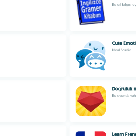
Bu dil bilgisi 
Cute Emot
Ideal Studio
Doğruluk 
Bu oyunda vahş
Learn Fren