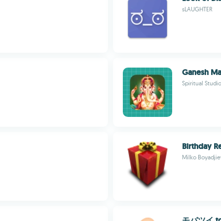
sLAUGHTER
Ganesh Ma
Spiritual Studi
Birthday R
Milko Boyadjie
モバツイ to