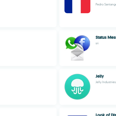
Pedro Santang
Status Mes
sri
Jelly
Jelly Industries
Look of Di