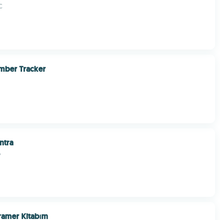
C
mber Tracker
ntra
o
Gramer Kitabım