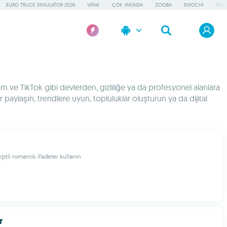
EURO TRUCK SIMULATOR 2026
WINK
ÇOK YAKINDA
ZOOBA
EMOCHI
YERE
m ve TikTok gibi devlerden, gizliliğe ya da profesyonel alanlara
paylaşın, trendlere uyun, topluluklar oluşturun ya da dijital
itli romantik ifadeler kullanın
r