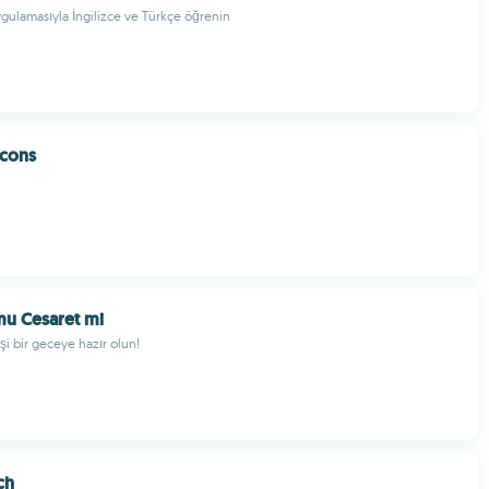
uygulamasıyla İngilizce ve Türkçe öğrenin
icons
mu Cesaret mi
i bir geceye hazır olun!
ch