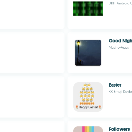
DKIT Android 
Good Nigh
Mucho-Apps
Easter
KK Emoji Keyb
Followers