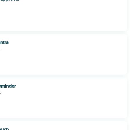
ntra
o
eminder
v
uch