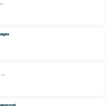
elo
sages
, Inc.
sapproval