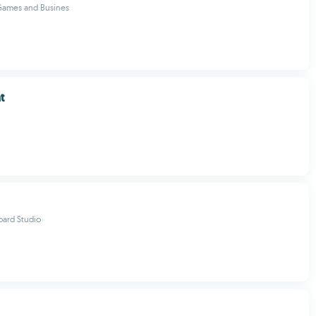
Games and Busines
t
oard Studio