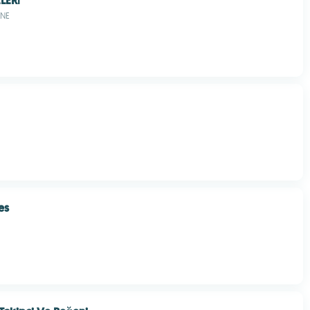
LERİ
NE
es