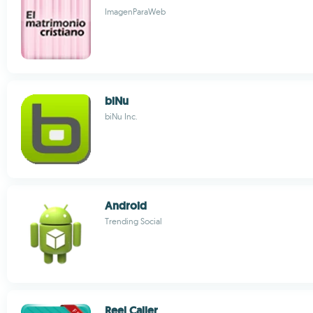
ImagenParaWeb
biNu
biNu Inc.
Android
Trending Social
Reel Caller