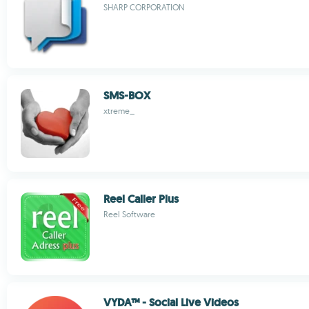
SHARP CORPORATION
SMS-BOX
xtreme_
Reel Caller Plus
Reel Software
VYDA™ - Social Live Videos