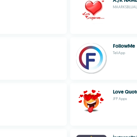
AŞK NAME
MAARKSBLUAL
FollowMe
TeliApp
Love Quot
JFP Apps