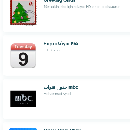
Greeting Cards
Tüm etkinlikler için kolayca HD e-kartlar oluşturun
Εορτολόγιο Pro
educ8s.com
جدول قنوات mbc
Mohammad Ayadi