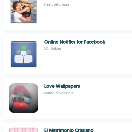
free useful apps
Online Notifier for Facebook
XD Ichiban
Love Wallpapers
raansh developers
El Matrimonio Cristiano