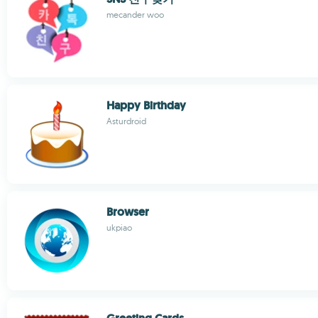
mecander woo
Happy Birthday
Asturdroid
Browser
ukpiao