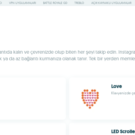
RO
VPN UYGULAMALARI
BATTLE ROYALE GD
TREBLO
AÇIK-KAYNAKLI UYGULAMALAR
tıda kalın ve çevrenizde olup biten her şeyi takip edin. Instagra
k ya da az bağlantı kurmanıza olanak tanır. Tek bir yerden memler 
Love
Klavyenizde çeş
LED Scrolle