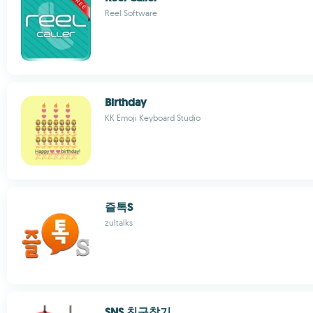
Reel Software
Birthday
KK Emoji Keyboard Studio
즐톡S
zultalks
SNS 친구찾기