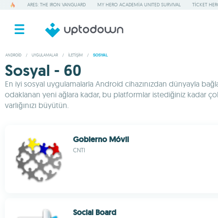
ARES: THE IRON VANGUARD
MY HERO ACADEMIA UNITED SURVIVAL
TICKET HE
ANDROID
/
UYGULAMALAR
/
İLETIŞIM
/
SOSYAL
Sosyal - 60
En iyi sosyal uygulamalarla Android cihazınızdan dünyayla bağlan
odaklanan yeni ağlara kadar, bu platformlar istediğiniz kadar ço
varlığınızı büyütün.
Gobierno Móvil
CNTI
Social Board