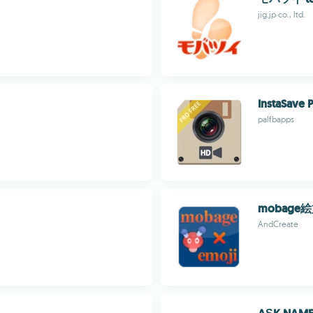
jig.jp co., ltd.
InstaSave 
palfbapps
mobag
AndCreate