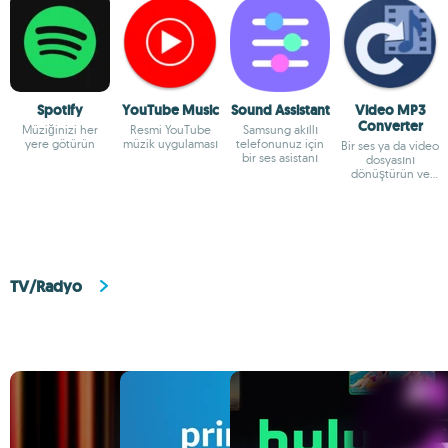
Spotify
YouTube Music
Sound Assistant
Video MP3
Converter
Müziğinizi her
Resmi YouTube
Samsung akıllı
yere götürün
müzik uygulaması
telefonunuz için
Bir ses ya da video
bir ses asistanı
dosyasını
dönüştürün ve
yeniden
boyutlandırın
TV/Radyo