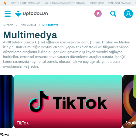
ARES: THE IRON VANGUARD
MY HERO ACADEMIA UNITED SURVIVAL
TICKET HERO
VPN UYGULAMALARI
ANDROID
/
UYGULAMALAR
/
MULTIMEDYA
Multimedya
Akıllı telefonunuzu kişisel eğlence merkezinize dönüştürün. Dizileri ve filmleri
izleyin, sınırsız müziğin keyfini çıkarın, yapay zekâ destekli ve filigransız video
düzenleme araçlarını kullanın. İçerikleri çevrim dışı kaydetmenizi sağlayan
indiriciler, evrensel oynatıcılar ve yaratıcı düzenleme araçları burada. İçeriği
kendi tarzınızda keyifle tüketmek, oluşturmak ve paylaşmak için ücretsiz
uygulamalar keşfedin.
TikTok
Spoti
Ses