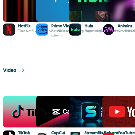
Netflix
Prime Video
Hulu
Animiru
Tüm Netflix filmleri ve dizileri artık Android'de
Bir sürü film ve diziyi Yayın Akışı üzerinden
Android cihazınızda tüm Hulu fil
Quickdev
izleyin
Video
TikTok
CapCut
Streamflix Reborn
YouTube