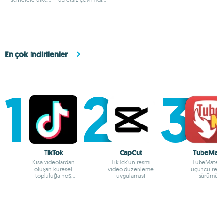
bayrakları ekleyin
indir
En çok indirilenler
TikTok
CapCut
TubeMa
Kısa videolardan
TikTok'un resmi
TubeMate
oluşan küresel
video düzenleme
üçüncü re
topluluğa hoş
uygulaması
sürüm
geldiniz