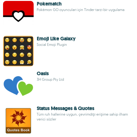
Pokematch
Pokémon GO oyuncuları için Tinder tarzı bir uygulama
Emoji Like Galaxy
Social Emoji Plugin
Oasis
3H Group Pty Ltd
Status Messages & Quotes
Tüm ruh hallerine uygun, çevrimdışı erişime sahip ilham
verici sözler