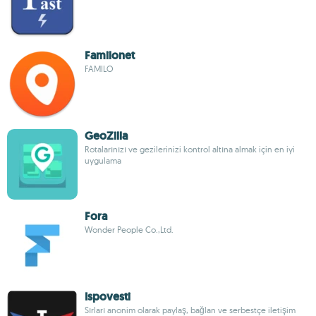
Familonet
FAMILO
GeoZilla
Rotalarınızı ve gezilerinizi kontrol altına almak için en iyi
uygulama
Fora
Wonder People Co.,Ltd.
Ispovesti
Sırları anonim olarak paylaş, bağlan ve serbestçe iletişim