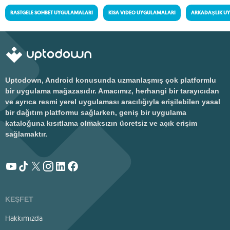
RASTGELE SOHBET UYGULAMALARI
KISA VIDEO UYGULAMALARI
ARKADAŞLIK U
Uptodown, Android konusunda uzmanlaşmış çok platformlu
bir uygulama mağazasıdır. Amacımız, herhangi bir tarayıcıdan
ve ayrıca resmi yerel uygulaması aracılığıyla erişilebilen yasal
bir dağıtım platformu sağlarken, geniş bir uygulama
kataloğuna kısıtlama olmaksızın ücretsiz ve açık erişim
sağlamaktır.
KEŞFET
Hakkımızda