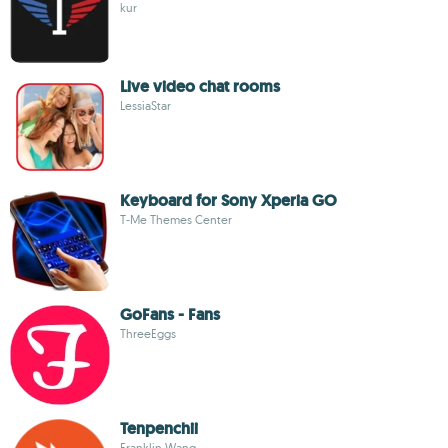
kur
Live video chat rooms
LessiaStar
Keyboard for Sony Xperia GO
T-Me Themes Center
GoFans - Fans
ThreeEggs
Tenpenchii
Franklin Wang