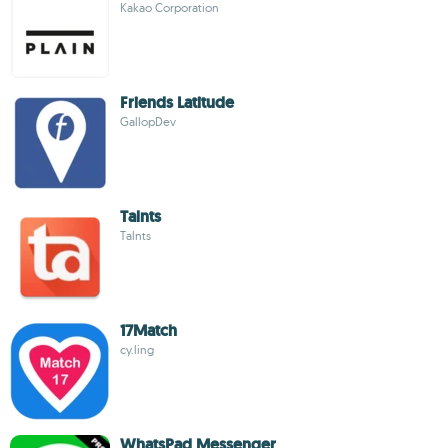
Kakao Corporation
Friends Latitude
GallopDev
Talnts
Talnts
17Match
cy.ling
WhatsPad Messenger