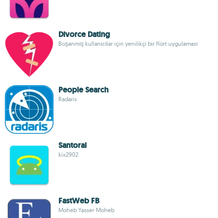
Divorce Dating
Boşanmış kullanıcılar için yenilikçi bir flört uygulaması
People Search
Radaris
Santoral
kix2902
FastWeb FB
Moheb Yasser Moheb