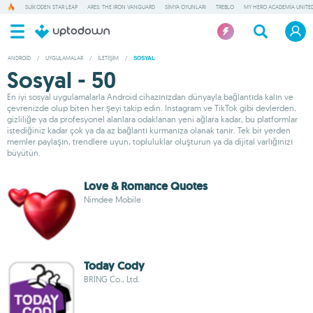
SUIKODEN STAR LEAP
ARES: THE IRON VANGUARD
SIMYA OYUNLARI
TREBLO
MY HERO ACADEMIA UNITED
ANDROID
/
UYGULAMALAR
/
İLETIŞIM
/
SOSYAL
Sosyal - 50
En iyi sosyal uygulamalarla Android cihazınızdan dünyayla bağlantıda kalın ve
çevrenizde olup biten her şeyi takip edin. Instagram ve TikTok gibi devlerden,
gizliliğe ya da profesyonel alanlara odaklanan yeni ağlara kadar, bu platformlar
istediğiniz kadar çok ya da az bağlantı kurmanıza olanak tanır. Tek bir yerden
memler paylaşın, trendlere uyun, topluluklar oluşturun ya da dijital varlığınızı
büyütün.
Love & Romance Quotes
Nimdee Mobile
Today Cody
BRING Co., Ltd.