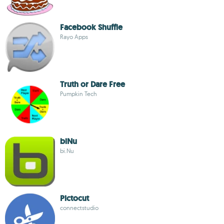
Facebook Shuffle
Rayo Apps
Truth or Dare Free
Pumpkin Tech
biNu
bi.Nu
Pictocut
connectstudio