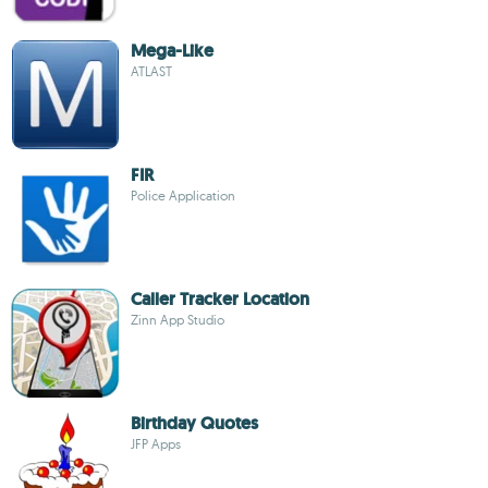
Mega-Like
ATLAST
FIR
Police Application
Caller Tracker Location
Zinn App Studio
Birthday Quotes
JFP Apps