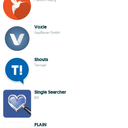
Voxle
AppBauer GmbH
Shouts
Taringa!
Single Searcher
BSI
PLAIN