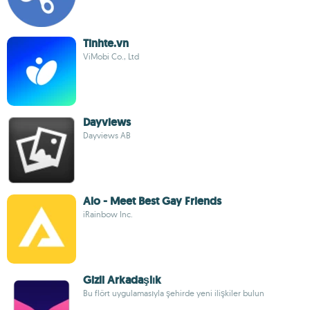
Tinhte.vn
ViMobi Co., Ltd
Dayviews
Dayviews AB
Alo - Meet Best Gay Friends
iRainbow Inc.
Gizli Arkadaşlık
Bu flört uygulamasıyla şehirde yeni ilişkiler bulun