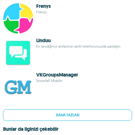
Frenys
Frenys
Linduu
En sevdiğiniz anılarınızı akıllı telefonunuzda paylaşın
VKGroupsManager
Snowfall Mobile
DAHA FAZLASI
Bunlar da ilginizi çekebilir