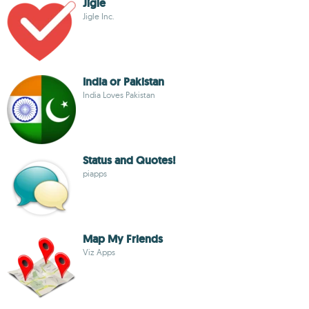
Jigle
Jigle Inc.
India or Pakistan
India Loves Pakistan
Status and Quotes!
piapps
Map My Friends
Viz Apps