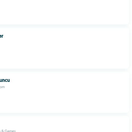
er
uncu
com
s & Games