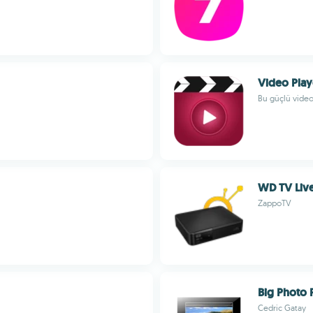
Video Playe
Bu güçlü video
WD TV Liv
ZappoTV
Big Photo
Cedric Gatay