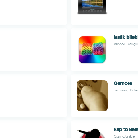
lastik bilek
Videolu kauçuk 
Gemote
Samsung TV'ler
Rap to Bea
GizmoJunkie