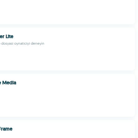
r Lite
 dosyası oynatıcıyı deneyin
e Media
 Frame