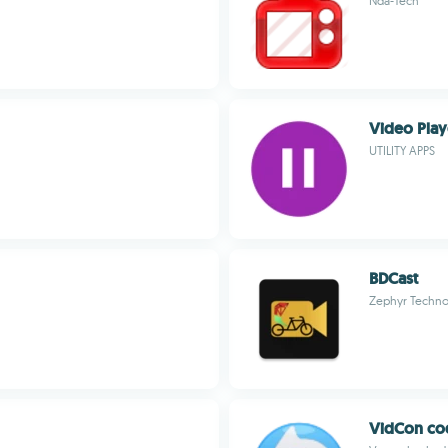
Nda-Tech
Video Play
UTILITY APPS
BDCast
Zephyr Techno
VidCon co