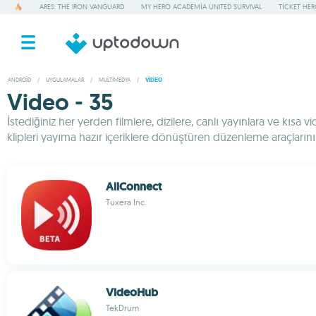
ARES: THE IRON VANGUARD
MY HERO ACADEMIA UNITED SURVIVAL
TICKET HE
ANDROID
/
UYGULAMALAR
/
MULTIMEDYA
/
VIDEO
Video - 35
İstediğiniz her yerden filmlere, dizilere, canlı yayınlara ve kısa
klipleri yayıma hazır içeriklere dönüştüren düzenleme araçların
AllConnect
Tuxera Inc.
VideoHub
TekDrum