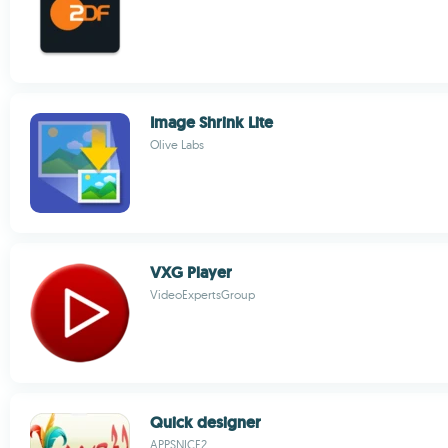
Image Shrink Lite
Olive Labs
VXG Player
VideoExpertsGroup
Quick designer
APPSNICE2