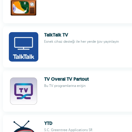
TalkTalk TV
Esnek cihaz desteği ile her yerde şov yayınlayın
TV Overal TV Partout
Bu TV programlarına erişin
YTD
S.C. Greentree Applications SR