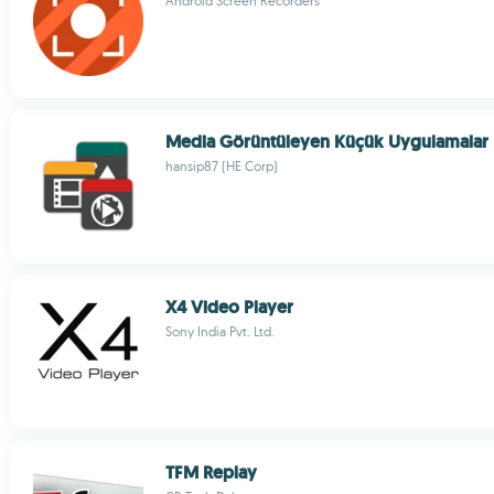
Android Screen Recorders
Media Görüntüleyen Küçük Uygulamalar
hansip87 (HE Corp)
X4 Video Player
Sony India Pvt. Ltd.
TFM Replay