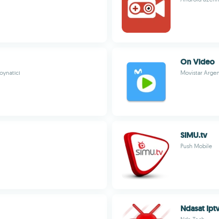
On Video
 oynatıcı
Movistar Argen
SIMU.tv
Push Mobile
Ndasat Ipt