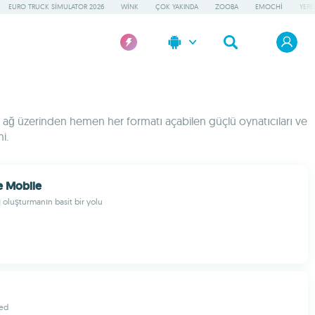
EURO TRUCK SIMULATOR 2026
WINK
ÇOK YAKINDA
ZOOBA
EMOCHI
YERE
 veya ağ üzerinden hemen her formatı açabilen güçlü oynatıcıları ve
i.
e Mobile
 oluşturmanın basit bir yolu
ted