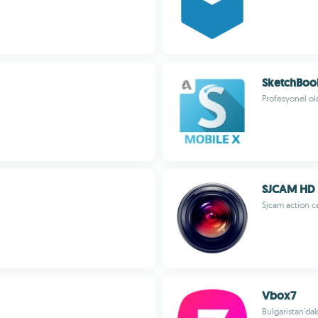
SketchBoo
Profesyonel ola
SJCAM HD
Sjcam action 
Vbox7
Bulgaristan'dak