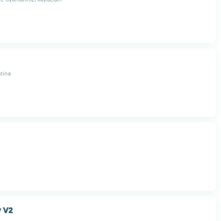
tina
v V2