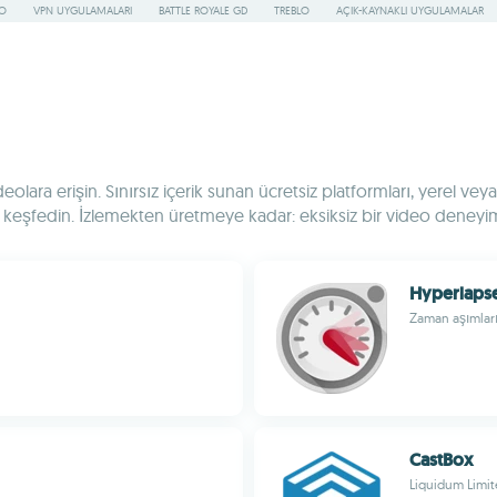
RO
VPN UYGULAMALARI
BATTLE ROYALE GD
TREBLO
AÇIK-KAYNAKLI UYGULAMALAR
 videolara erişin. Sınırsız içerik sunan ücretsiz platformları, yerel
ı keşfedin. İzlemekten üretmeye kadar: eksiksiz bir video deneyim
Hyperlaps
Zaman aşımları
CastBox
Liquidum Limi