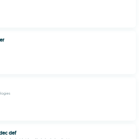
er
logies
dec def