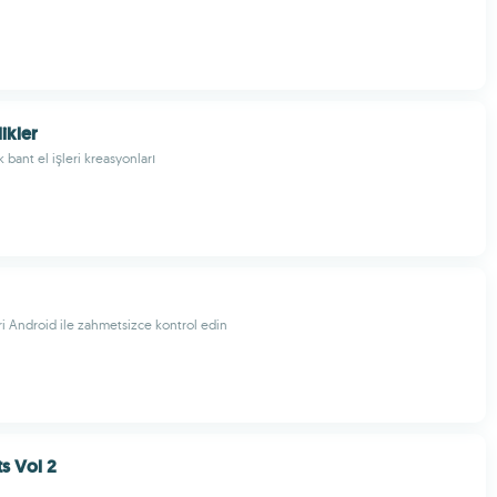
likler
bant el işleri kreasyonları
i Android ile zahmetsizce kontrol edin
ts Vol 2