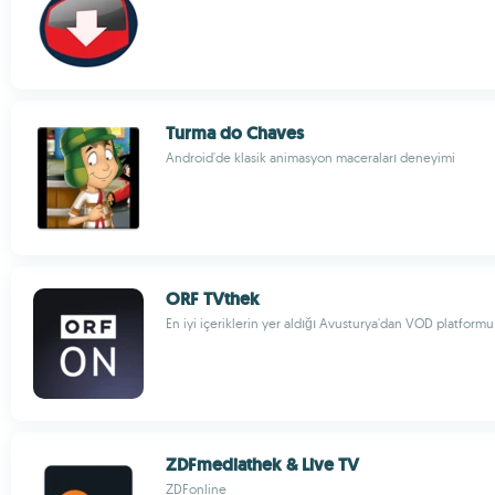
Turma do Chaves
Android'de klasik animasyon maceraları deneyimi
ORF TVthek
En iyi içeriklerin yer aldığı Avusturya'dan VOD platformu
ZDFmediathek & Live TV
ZDFonline