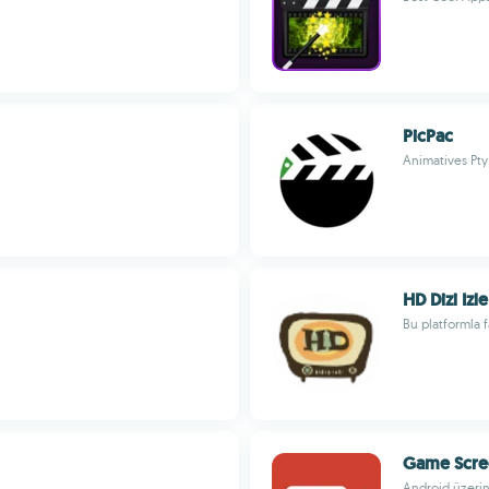
PicPac
Animatives Pty
HD Dizi Izle
Bu platformla fa
Game Scre
Android üzerin