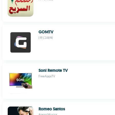
GOMTV
(주)그래텍
Soni Remote TV
FreeAppsTV
Romeo Santos
Arena Musica