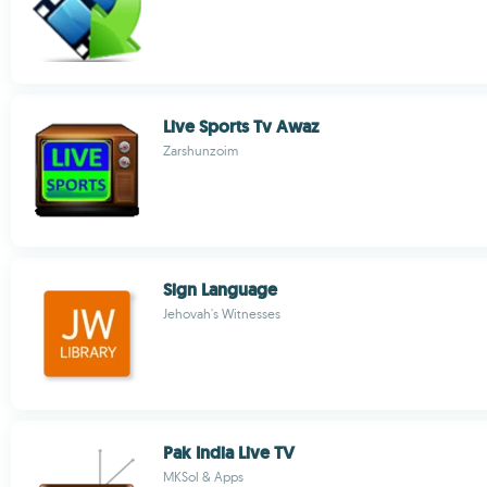
Live Sports Tv Awaz
Zarshunzoim
Sign Language
Jehovah's Witnesses
Pak India Live TV
MKSol & Apps