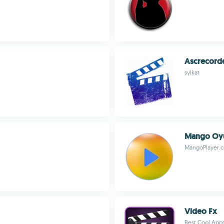
Ascrecord
sylkat
Mango Oy
MangoPlayer.
Video Fx
Best Cool App