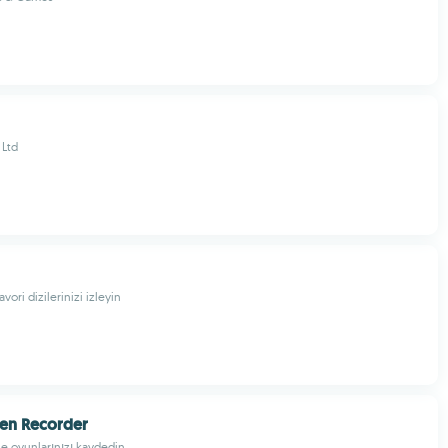
 Ltd
vori dizilerinizi izleyin
en Recorder
e oyunlarınızı kaydedin