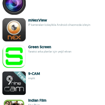
mNexView
IP kameraları kolaylıkla Android cihazınızda izleyin
Green Screen
Yaratıcı arka planlar için yeşil ekran
9-CAM
implit
Indian Film
Kho Phim