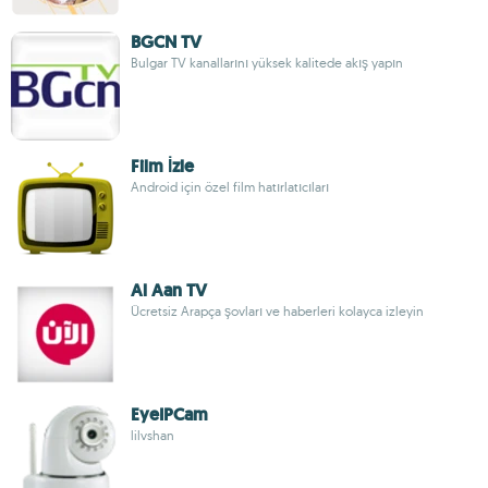
BGCN TV
Bulgar TV kanallarını yüksek kalitede akış yapın
Film İzle
Android için özel film hatırlatıcıları
Al Aan TV
Ücretsiz Arapça şovları ve haberleri kolayca izleyin
EyeIPCam
lilvshan