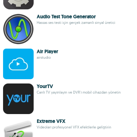
Audio Test Tone Generator
Hassas ses testi için gerçek zamanlı sinyal üretici
Air Player
airstudio
YourTV
Canlı TV yayınlayın ve DVR'ı mobil cihazdan yönetin
Extreme VFX
Videoları profesyonel VFX efektlerle geliştirin