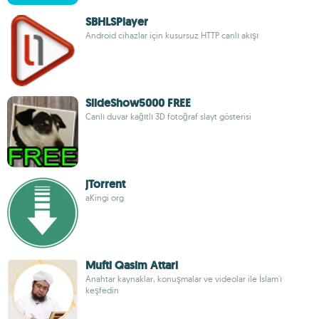
SBHLSPlayer
Android cihazlar için kusursuz HTTP canlı akışı
SlideShow5000 FREE
Canlı duvar kağıtlı 3D fotoğraf slayt gösterisi
jTorrent
aKingi org
Mufti Qasim Attari
Anahtar kaynaklar, konuşmalar ve videolar ile İslam'ı
keşfedin