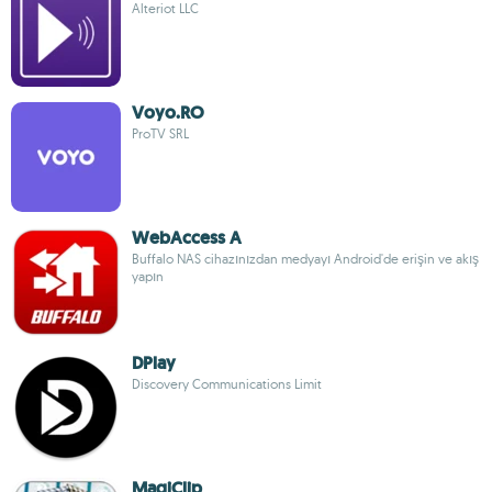
Alteriot LLC
Voyo.RO
ProTV SRL
WebAccess A
Buffalo NAS cihazınızdan medyayı Android'de erişin ve akış
yapın
DPlay
Discovery Communications Limit
MagiClip