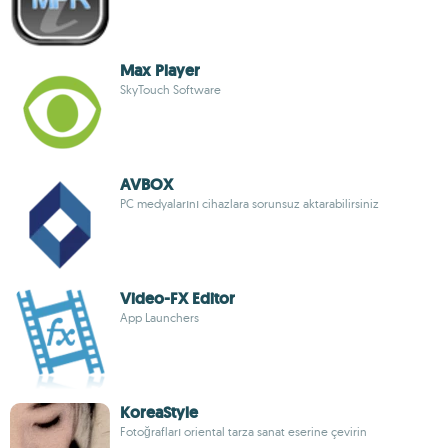
Max Player
SkyTouch Software
AVBOX
PC medyalarını cihazlara sorunsuz aktarabilirsiniz
Video-FX Editor
App Launchers
KoreaStyle
Fotoğrafları oriental tarza sanat eserine çevirin