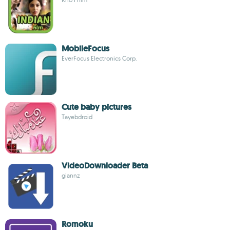
MobileFocus
EverFocus Electronics Corp.
Cute baby pictures
Tayebdroid
VideoDownloader Beta
giannz
Romoku