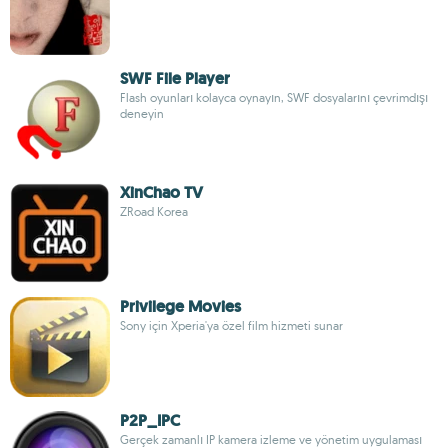
SWF File Player
Flash oyunları kolayca oynayın, SWF dosyalarını çevrimdışı
deneyin
XinChao TV
ZRoad Korea
Privilege Movies
Sony için Xperia'ya özel film hizmeti sunar
P2P_IPC
Gerçek zamanlı IP kamera izleme ve yönetim uygulaması