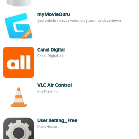
myMovieGuru
Şablonlarla kolayca video oluşturun ve düzenleyin
Canal Digital
Canal Digital As
VLC Air Control
AppPope Inc.
User Setting_Free
MadeHouse