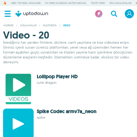
ARES: THE IRON VANGUARD
MY HERO ACADEMIA UNITED SURVIVAL
TICKET HERO
VPN UYGULAMALARI
ANDROID
/
UYGULAMALAR
/
MULTIMEDYA
/
VIDEO
Video - 20
İstediğiniz her yerden filmlere, dizilere, canlı yayınlara ve kısa videolara erişin.
Sınırsız içerik sunan ücretsiz platformları, yerel veya ağ üzerinden hemen her
formatı açabilen güçlü oynatıcıları ve klipleri yayıma hazır içeriklere dönüştüren
düzenleme araçlarını keşfedin. İzlemekten üretmeye kadar: eksiksiz bir video
deneyimi.
Lollipop Player HD
cute dragon
Spike Codec armv7a_neon
spike