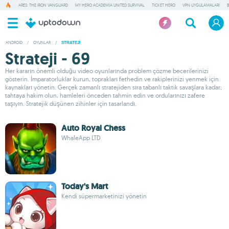
ARES: THE IRON VANGUARD
MY HERO ACADEMIA UNITED SURVIVAL
TICKET HERO
VPN UYGULAMALARI
ANDROID
/
OYUNLAR
/
STRATEJI
Strateji - 69
Her kararın önemli olduğu video oyunlarında problem çözme becerilerinizi
gösterin. İmparatorluklar kurun, toprakları fethedin ve rakiplerinizi yenmek için
kaynakları yönetin. Gerçek zamanlı stratejiden sıra tabanlı taktik savaşlara kadar;
tahtaya hakim olun, hamleleri önceden tahmin edin ve ordularınızı zafere
taşıyın. Stratejik düşünen zihinler için tasarlandı.
Auto Royal Chess
WhaleApp LTD
Today's Mart
Kendi süpermarketinizi yönetin