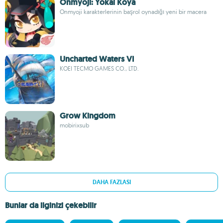
Onmyoji: Yokai Koya
Onmyoji karakterlerinin başrol oynadığı yeni bir macera
Uncharted Waters VI
KOEI TECMO GAMES CO., LTD.
Grow Kingdom
mobirixsub
DAHA FAZLASI
Bunlar da ilginizi çekebilir