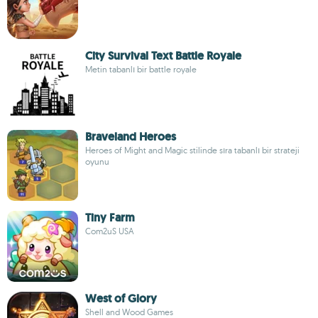
City Survival Text Battle Royale
Metin tabanlı bir battle royale
Braveland Heroes
Heroes of Might and Magic stilinde sıra tabanlı bir strateji
oyunu
Tiny Farm
Com2uS USA
West of Glory
Shell and Wood Games