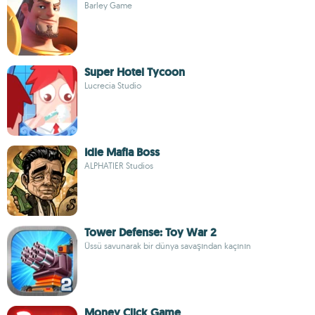
Barley Game
Super Hotel Tycoon
Lucrecia Studio
Idle Mafia Boss
ALPHATIER Studios
Tower Defense: Toy War 2
Üssü savunarak bir dünya savaşından kaçının
Money Click Game