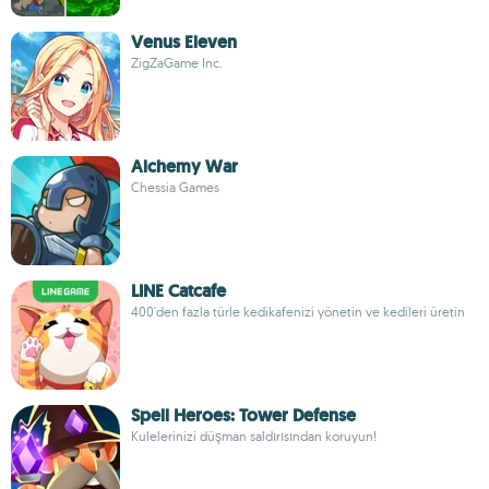
Venus Eleven
ZigZaGame Inc.
Alchemy War
Chessia Games
LINE Catcafe
400'den fazla türle kedikafenizi yönetin ve kedileri üretin
Spell Heroes: Tower Defense
Kulelerinizi düşman saldırısından koruyun!