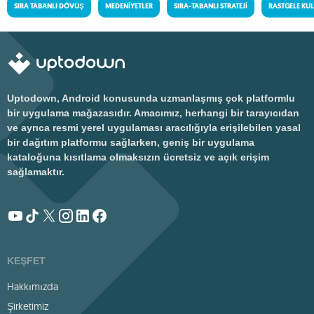
SIRA TABANLI DÖVÜŞ
MEDENIYETLER
SIRA-TABANLI STRATEJI
RASTGELE KU
Uptodown, Android konusunda uzmanlaşmış çok platformlu
bir uygulama mağazasıdır. Amacımız, herhangi bir tarayıcıdan
ve ayrıca resmi yerel uygulaması aracılığıyla erişilebilen yasal
bir dağıtım platformu sağlarken, geniş bir uygulama
kataloğuna kısıtlama olmaksızın ücretsiz ve açık erişim
sağlamaktır.
KEŞFET
Hakkımızda
Şirketimiz