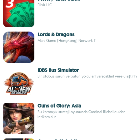
Elixir LLC
Lords & Dragons
Mars Game (HongKong) Network T
IDBS Bus Simulator
Bir otobüs sürün ve bütün yolcuları varacakları yere ulaştırın
Guns of Glory: Asia
Bu karmaşık strateji oyununda Cardinal Richelieu'dan
intikam alın