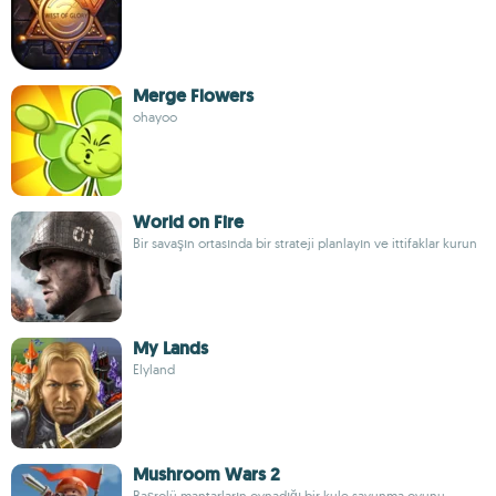
Merge Flowers
ohayoo
World on Fire
Bir savaşın ortasında bir strateji planlayın ve ittifaklar kurun
My Lands
Elyland
Mushroom Wars 2
Başrolü mantarların oynadığı bir kule savunma oyunu