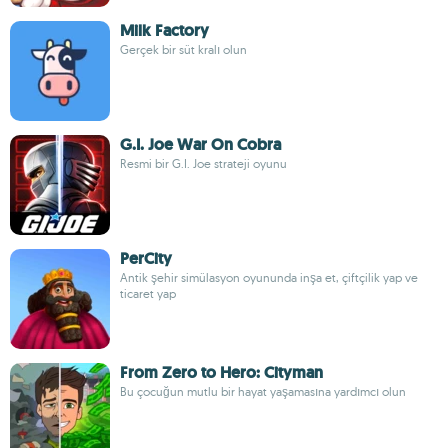
Milk Factory
Gerçek bir süt kralı olun
G.I. Joe War On Cobra
Resmi bir G.I. Joe strateji oyunu
PerCity
Antik şehir simülasyon oyununda inşa et, çiftçilik yap ve
ticaret yap
From Zero to Hero: Cityman
Bu çocuğun mutlu bir hayat yaşamasına yardımcı olun