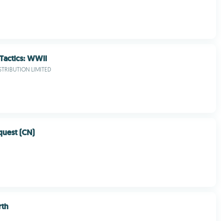
 Tactics: WWII
STRIBUTION LIMITED
quest (CN)
rth