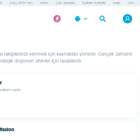
AR
CHILL WITH YOU
WINK
ÇOK YAKINDA
SUBWAY SURFERS
KWAI
YEREL Y
 rakiplerinizi yenmek için kaynakları yönetin. Gerçek zamanlı
atejik düşünen zihinler için tasarlandı.
r
arabanı topla
Mission