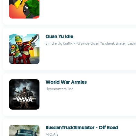
Guan Yu Idle
Bir idle Üç Krallık RPG'sinde Guan Yu olarak strateji yapı
World War Armies
Hypemasters, Inc.
RussianTruckSimulator - Off Road
M.O.A.B