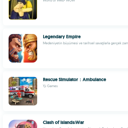
World of Web- WOW
Legendary Empire
Medeniyetin büyümesi ve tarihsel savaşlarla gerçek zama
Rescue Simulator：Ambulance
Yji Games
Clash of Islands:War