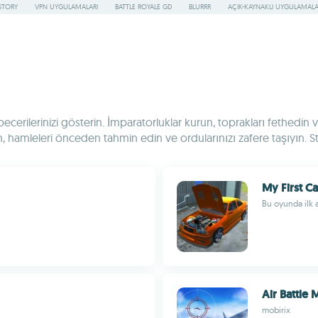
STORY
VPN UYGULAMALARI
BATTLE ROYALE GD
BLURRR
AÇIK-KAYNAKLI UYGULAMAL
ilerinizi gösterin. İmparatorluklar kurun, toprakları fethedin ve
n, hamleleri önceden tahmin edin ve ordularınızı zafere taşıyın. Str
My First Ca
Bu oyunda ilk 
Air Battle 
mobirix