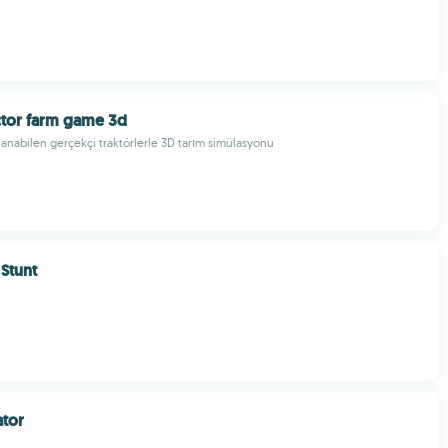
actor farm game 3d
anabilen gerçekçi traktörlerle 3D tarım simülasyonu
Stunt
ator