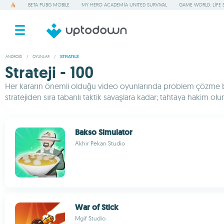
BETA PUBG MOBILE
MY HERO ACADEMIA UNITED SURVIVAL
GAME WORLD: LIFE 
ANDROID
/
OYUNLAR
/
STRATEJI
Strateji - 100
Her kararın önemli olduğu video oyunlarında problem çözme becer
stratejiden sıra tabanlı taktik savaşlara kadar; tahtaya hakim olu
Bakso Simulator
Akhir Pekan Studio
War of Stick
Mgif Studio