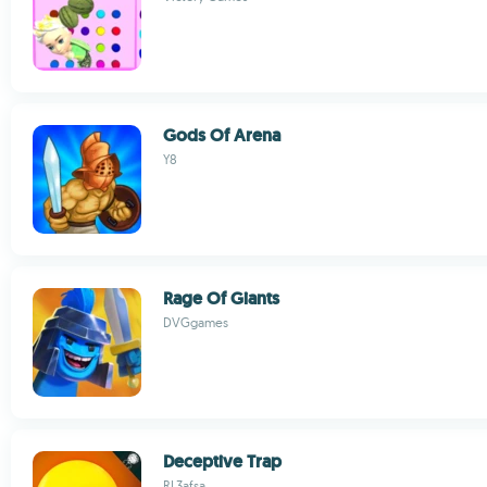
Gods Of Arena
Y8
Rage Of Giants
DVGgames
Deceptive Trap
RL3afsa