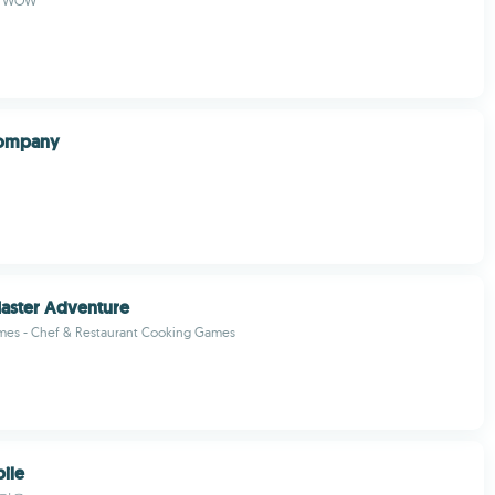
b- WOW
Company
aster Adventure
mes - Chef & Restaurant Cooking Games
ile