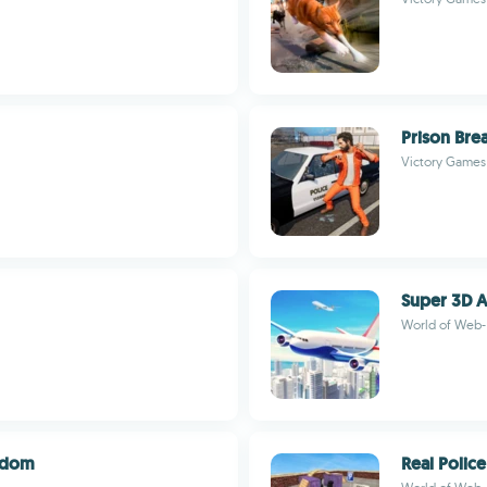
Prison Bre
Victory Games
Super 3D Ai
World of We
eedom
Real Polic