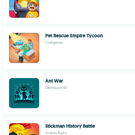
Pet Rescue Empire Tycoon
Codigames
Ant War
GameLord 3D
Stickman History Battle
Andrey Bojko