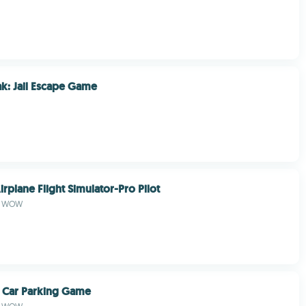
ak: Jail Escape Game
rplane Flight Simulator-Pro Pilot
b- WOW
e Car Parking Game