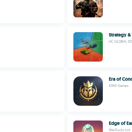
Strategy &
HC GLOBAL DI
Era of Con
4399 Games
Edge of Ea
WarDucks Ltd