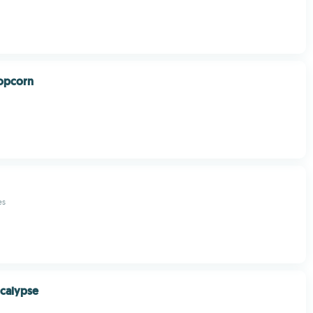
Popcorn
es
calypse