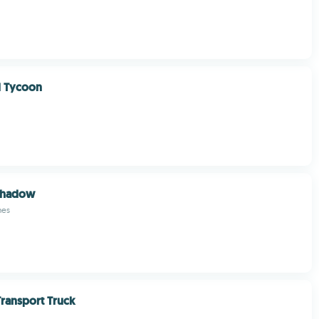
l Tycoon
 Shadow
mes
Transport Truck