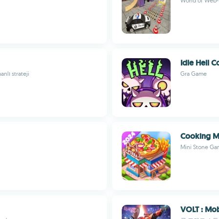
World of We
Idle Hell 
nlı strateji
Gra Game
Cooking M
Mini Stone Ga
VOLT : Mob