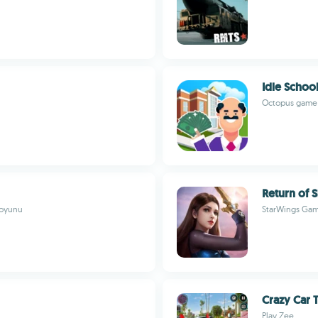
Idle Schoo
Octopus game
Return of
a oyunu
StarWings Ga
Crazy Car 
Play Zee