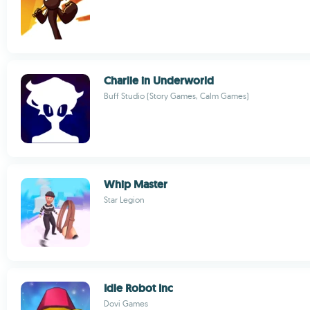
Charlie in Underworld
Buff Studio (Story Games, Calm Games)
Whip Master
Star Legion
Idle Robot Inc
Dovi Games