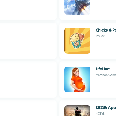
Chicks & 
JoyPac
LifeLine
Mamboo Gam
SIEGE: Apo
KIXEYE