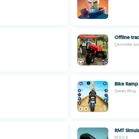
Offline tr
n
Çevrimdışı oyn
Bike Ramp 
Games Wing
RMT Simul
M.O.A.B