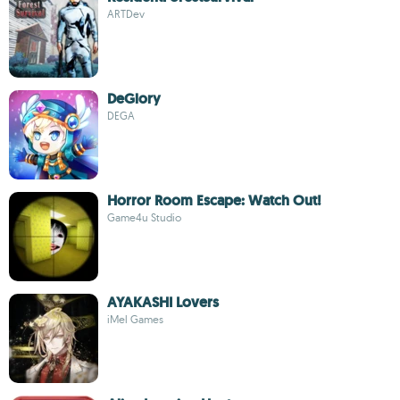
ARTDev
DeGlory
DEGA
Horror Room Escape: Watch Out!
Game4u Studio
AYAKASHI Lovers
iMel Games