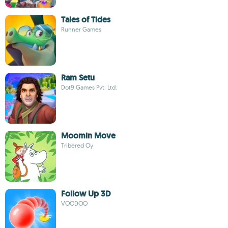
Tales of Tides
Runner Games
Ram Setu
Dot9 Games Pvt. Ltd.
Moomin Move
Tribered Oy
Follow Up 3D
VOODOO