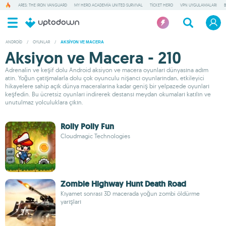
ARES: THE IRON VANGUARD
MY HERO ACADEMIA UNITED SURVIVAL
TICKET HERO
VPN UYGULAMALARI
ANDROID
/
OYUNLAR
/
AKSIYON VE MACERA
Aksiyon ve Macera - 210
Adrenalin ve keşif dolu Android aksiyon ve macera oyunları dünyasına adım
atın. Yoğun çatışmalarla dolu çok oyunculu nişancı oyunlarından, etkileyici
hikayelere sahip açık dünya maceralarına kadar geniş bir yelpazede oyunları
keşfedin. Bu ücretsiz oyunları indirerek destansı meydan okumaları katılın ve
unutulmaz yolculuklara çıkın.
Rolly Polly Fun
Cloudmagic Technologies
Zombie Highway Hunt Death Road
Kıyamet sonrası 3D macerada yoğun zombi öldürme
yarışları