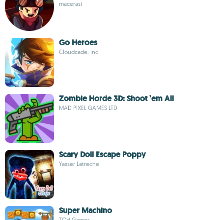
macerası
Go Heroes
Cloudcade, Inc.
Zombie Horde 3D: Shoot ’em All
MAD PIXEL GAMES LTD
Scary Doll Escape Poppy
Yasser Latreche
Super Machino
TOH Games