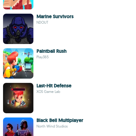
Marine Survivors
NDOUT
Paintball Rush
Play365
Last-Hit Defense
XOS Game Lab
Black Bell Multiplayer
North Wind Studios