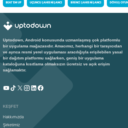
BEAT 'EM UP
ÜÇÜNCÜ ŞAHIS NIŞANCI
BIRINCI ŞAHIS NIŞANCI
DÖVÜŞ OYUN
Uptodown, Android konusunda uzmanlaşmış çok platformlu
bir uygulama mağazasıdır. Amacımız, herhangi bir tarayıcıdan
ve ayrıca resmi yerel uygulaması aracılığıyla erişilebilen yasal
bir dağıtım platformu sağlarken, geniş bir uygulama
kataloğuna kısıtlama olmaksızın ücretsiz ve açık erişim
sağlamaktır.
KEŞFET
Hakkımızda
Şirketimiz