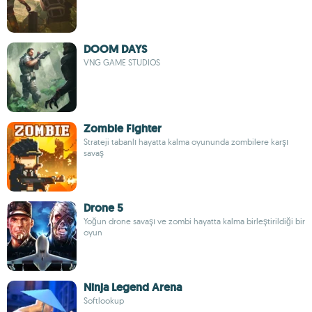
DOOM DAYS
VNG GAME STUDIOS
Zombie Fighter
Strateji tabanlı hayatta kalma oyununda zombilere karşı
savaş
Drone 5
Yoğun drone savaşı ve zombi hayatta kalma birleştirildiği bir
oyun
Ninja Legend Arena
Softlookup