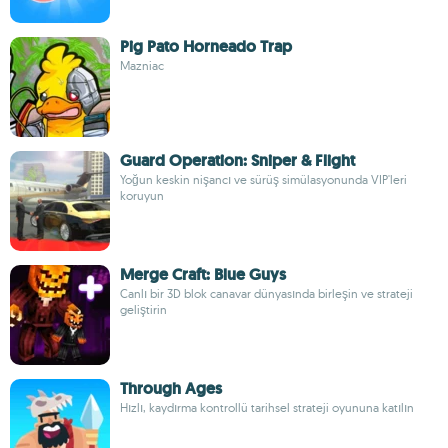
Pig Pato Horneado Trap
Mazniac
Guard Operation: Sniper & Flight
Yoğun keskin nişancı ve sürüş simülasyonunda VIP'leri
koruyun
Merge Craft: Blue Guys
Canlı bir 3D blok canavar dünyasında birleşin ve strateji
geliştirin
Through Ages
Hızlı, kaydırma kontrollü tarihsel strateji oyununa katılın