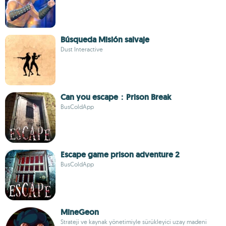
Búsqueda Misión salvaje
Dust Interactive
Can you escape：Prison Break
BusColdApp
Escape game prison adventure 2
BusColdApp
MineGeon
Strateji ve kaynak yönetimiyle sürükleyici uzay madeni