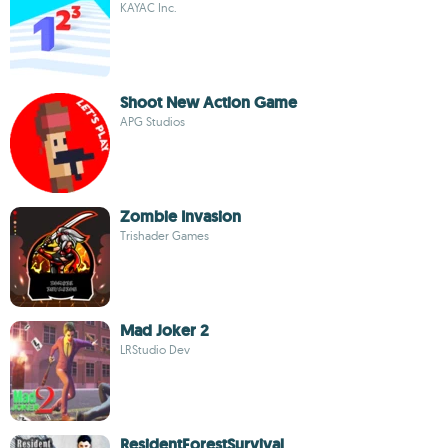
KAYAC Inc.
Shoot New Action Game
APG Studios
Zombie Invasion
Trishader Games
Mad Joker 2
LRStudio Dev
ResidentForestSurvival