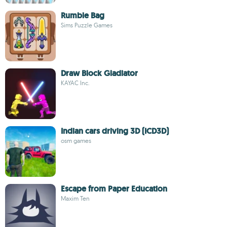
Rumble Bag
Sims Puzzle Games
Draw Block Gladiator
KAYAC Inc.
Indian cars driving 3D (ICD3D)
osm games
Escape from Paper Education
Maxim Ten