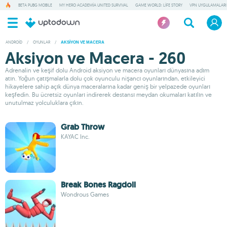
BETA PUBG MOBILE
MY HERO ACADEMIA UNITED SURVIVAL
GAME WORLD: LIFE STORY
VPN UYGULAMALARI
ANDROID
/
OYUNLAR
/
AKSIYON VE MACERA
Aksiyon ve Macera - 260
Adrenalin ve keşif dolu Android aksiyon ve macera oyunları dünyasına adım
atın. Yoğun çatışmalarla dolu çok oyunculu nişancı oyunlarından, etkileyici
hikayelere sahip açık dünya maceralarına kadar geniş bir yelpazede oyunları
keşfedin. Bu ücretsiz oyunları indirerek destansı meydan okumaları katılın ve
unutulmaz yolculuklara çıkın.
Grab Throw
KAYAC Inc.
Break Bones Ragdoll
Wondrous Games