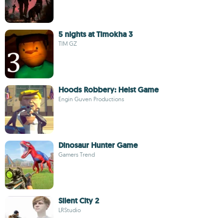
5 nights at Timokha 3
TIM GZ
Hoods Robbery: Heist Game
Engin Guven Productions
Dinosaur Hunter Game
Gamers Trend
Silent City 2
LRStudio