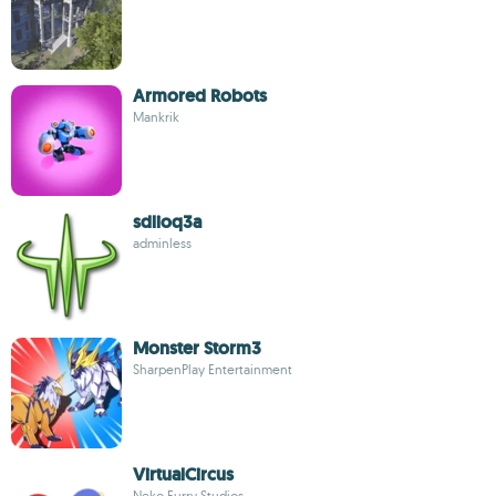
Armored Robots
Mankrik
sdlioq3a
adminless
Monster Storm3
SharpenPlay Entertainment
VirtualCircus
Neko Furry Studios