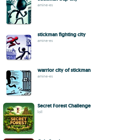
amine-es
stickman fighting city
amine-es
warrior city of stickman
amine-es
Secret Forest Challenge
loll