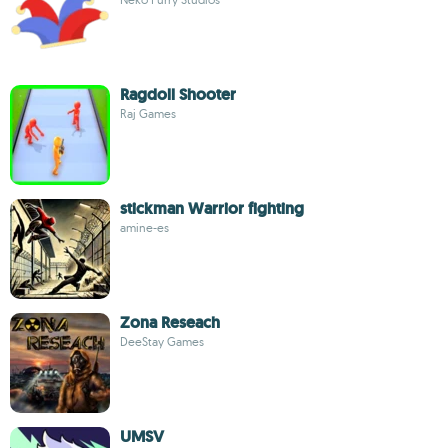
Ragdoll Shooter
Raj Games
stickman Warrior fighting
amine-es
Zona Reseach
DeeStay Games
UMSV