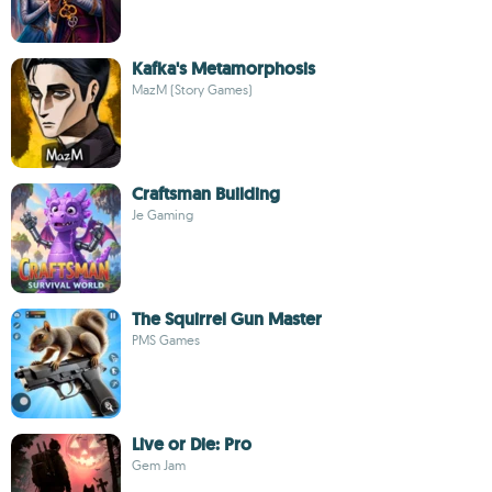
Kafka's Metamorphosis
MazM (Story Games)
Craftsman Building
Je Gaming
The Squirrel Gun Master
PMS Games
Live or Die: Pro
Gem Jam