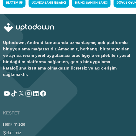
BEAT 'EM UP
ÜÇÜNCÜ ŞAHIS NIŞANCI
BIRINCI ŞAHIS NIŞANCI
DÖVÜŞ OYUN
Uptodown, Android konusunda uzmanlaşmış çok platformlu
bir uygulama mağazasıdır. Amacımız, herhangi bir tarayıcıdan
ve ayrıca resmi yerel uygulaması aracılığıyla erişilebilen yasal
bir dağıtım platformu sağlarken, geniş bir uygulama
kataloğuna kısıtlama olmaksızın ücretsiz ve açık erişim
sağlamaktır.
KEŞFET
Hakkımızda
Şirketimiz