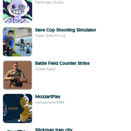
Pathfinders Studio.
Save Cop Shooting Simulator
Hyper Strike Pvt Ltd
Battle Field Counter Strike
Global Apps2
MozzartPlay
marladuranev5486
Stickman trap city