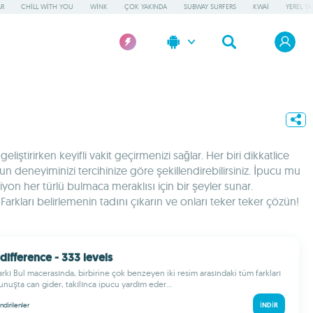
AR
CHILL WITH YOU
WINK
ÇOK YAKINDA
SUBWAY SURFERS
KWAI
YEREL Y
iştirirken keyifli vakit geçirmenizi sağlar. Her biri dikkatlice
yun deneyiminizi tercihinize göre şekillendirebilirsiniz. İpucu mu
siyon her türlü bulmaca meraklısı için bir şeyler sunar.
kları belirlemenin tadını çıkarın ve onları teker teker çözün!
 difference - 333 levels
arkı Bul macerasında, birbirine çok benzeyen iki resim arasındaki tüm farkları
unuşta can gider, takılınca ipucu yardım eder...
indirilenler
İNDIR