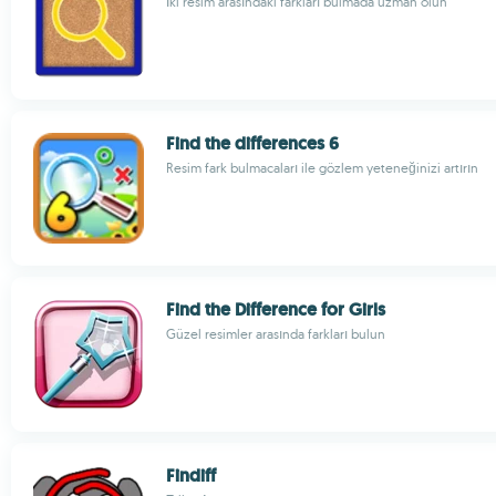
İki resim arasındaki farkları bulmada uzman olun
Find the differences 6
Resim fark bulmacaları ile gözlem yeteneğinizi artırın
Find the Difference for Girls
Güzel resimler arasında farkları bulun
Findiff