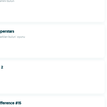
amını bulun
uperstars
farkları bulun' oyunu
 2
ifference #15