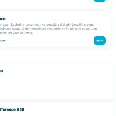
nce
nyasını keşfedin; hassasiyetin ve detaylara dikkatin öncelikli olduğu
r bulmaca oyunu. Sizleri neredeyse aynı görünen iki görselle buluşturan
 görsel meydan okumaya...
ilenler
İNDIR
ga
ifference #28