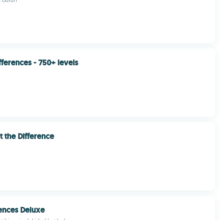
fferences - 750+ levels
 the Difference
rences Deluxe