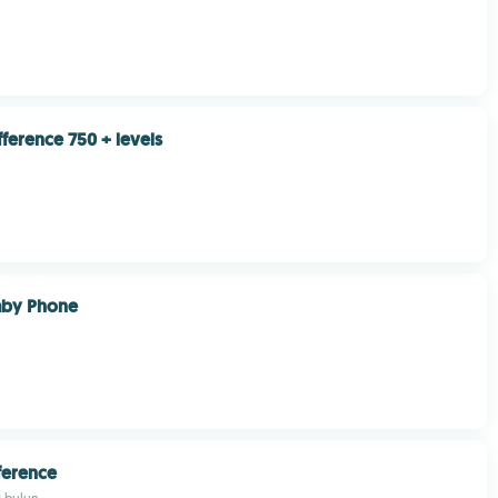
fference 750 + levels
aby Phone
fference
rı bulun