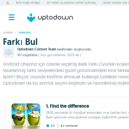
BETA PUBG MOBILE
MY HERO ACADEMIA UNITED SURVIVAL
GAME WORLD: LIFE 
ANDROID
/
FARKI BUL
Farkı Bul
Uptodown Content Team
tarafından oluşturuldu
161 uygulama
( Son güncelleme: 2025 de )
Android cihazınız için özenle seçilmiş Balık Farkı Oyunları koleks
tasarlanmış farklı seviyelerdeki güzel görüntülerdeki ince farklar
lazım? Birçok oyunda keyfinizi artıracak kullanışlı özellikler mev
Uptodown'da bu ayrıntılı seçimi keşfedin ve favorilerinizi indi
1. Find the difference
2830 seviyede iki fotoğraf arasındaki ince farkları bul,
Basit görünen ama giderek zorlaşan bağımlılık yaratan 
5.0
8 k
indirilenler