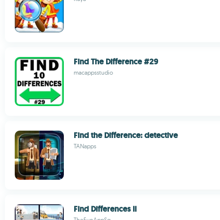
Find The Difference #29
macappsstudio
Find the Difference: detective
TANapps
Find Differences II
TheFunAppSg