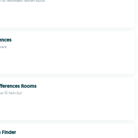
iki resimdeki farkları bulun
rences
ware
ifferences Rooms
ve 10 farkı bul
s Finder