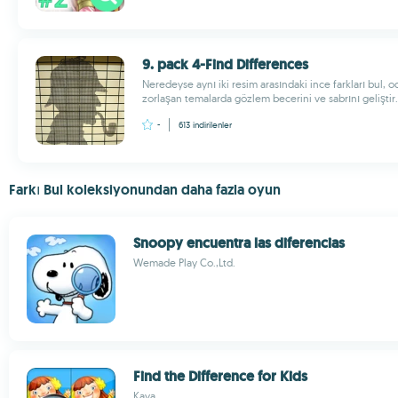
9. pack 4-Find Differences
Neredeyse aynı iki resim arasındaki ince farkları bul, o
zorlaşan temalarda gözlem becerini ve sabrını geliştir..
-
613
indirilenler
Farkı Bul koleksiyonundan daha fazla oyun
Snoopy encuentra las diferencias
Wemade Play Co.,Ltd.
Find the Difference for Kids
Kaya