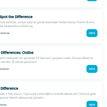
Spot the Difference
ts ekibiyle, süreye karşı iki görsel arasındaki farkları bulup Charlie Brown,
bi karakterlerin kilidini aç...
indirilenler
İNDIR
 Differences: Online
emli hikâyede her görselde 3-5 farkı bul, ipuçlarını topla. Süreye dikkat et;
 senden 30 saniye götürüyor...
ndirilenler
İNDIR
 Difference
ndaki 4 farkı bulun; 3 ipucuyla zorlandığınız anlarda destek alın. Hızınıza göre
zanıp liderlik tablosunda yükselin...
rilenler
İNDIR