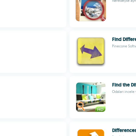
Neredeyse aynı 
Find Diffe
Pinecone Soft
Find the D
Odaları incele 
Difference