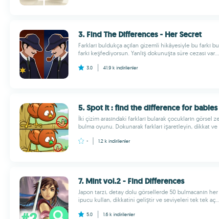
3. Find The Differences - Her Secret
Farkları buldukça açılan gizemli hikâyesiyle bu farkı 
farkı keşfediyorsun. Yanlış dokunuşta süre cezası var...
3.0
41.9 k
indirilenler
5. Spot It : find the difference for babie
İki çizim arasındaki farkları bularak çocukların görsel z
bulma oyunu. Dokunarak farkları işaretleyin, dikkat ve 
-
1.2 k
indirilenler
7. Mint vol.2 - Find Differences
Japon tarzı, detay dolu görsellerde 50 bulmacanın her b
ipucu kullan, dikkatini geliştir ve seviyeleri tek tek aç..
5.0
1.6 k
indirilenler