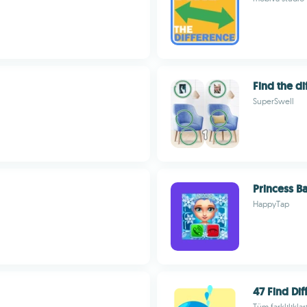
Find the di
SuperSwell
Princess B
HappyTap
47 Find Di
Tüm farklılıkla