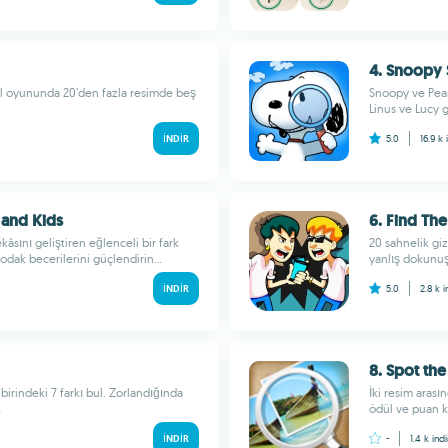
4. Snoopy 
bul oyununda 20’den fazla resimde beş
Snoopy ve Peanu
Linus ve Lucy gi
İNDIR
5.0
16.9 k
s and Kids
6. Find The
ekâsını geliştiren eğlenceli bir fark
20 sahnelik giz
odak becerilerini güçlendirin...
yanlış dokunuş
İNDIR
5.0
2.8 k
i
8. Spot the
irindeki 7 farkı bul. Zorlandığında
İki resim arası
.
ödül ve puan ka
İNDIR
-
1.4 k
indi