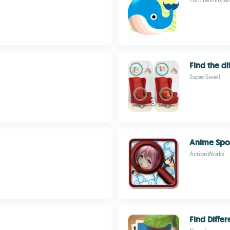
Find the di
SuperSwell
Anime Spot
ActionWorks
Find Diffe