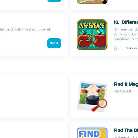
10. Differe
dak ve dikkatini test et. Giderek
"Difference" dü
.
sürükleyici bi
büyüleyici bir
İNDIR
-
549
indir
Find It Me
MadRabbit
Find The D
mobiva studio