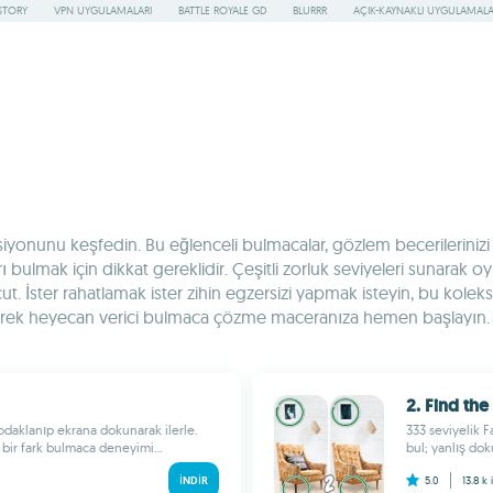
STORY
VPN UYGULAMALARI
BATTLE ROYALE GD
BLURRR
AÇIK-KAYNAKLI UYGULAMAL
iyonunu keşfedin. Bu eğlenceli bulmacalar, gözlem becerilerinizi gel
ı bulmak için dikkat gereklidir. Çeşitli zorluk seviyeleri sunarak o
cut. İster rahatlamak ister zihin egzersizi yapmak isteyin, bu kolek
rerek heyecan verici bulmaca çözme maceranıza hemen başlayın. Far
2. Find the
 odaklanıp ekrana dokunarak ilerle.
333 seviyelik F
bir fark bulmaca deneyimi...
bul; yanlış dok
İNDIR
5.0
13.8 k