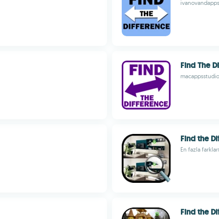
ivanovandapp
Find The D
macappsstudi
Find the Di
En fazla farkla
Find the Di