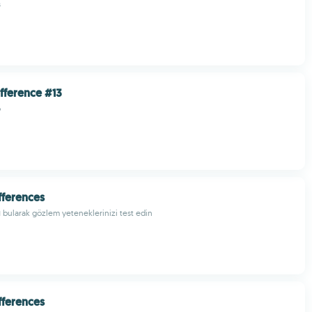
s
ifference #13
o
fferences
rı bularak gözlem yeteneklerinizi test edin
fferences