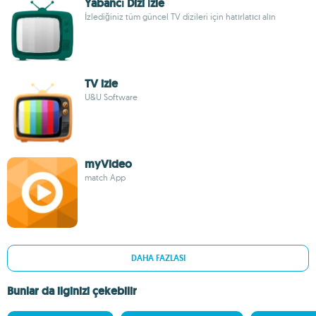
Yabancı Dizi İzle
İzlediğiniz tüm güncel TV dizileri için hatırlatıcı alın
TV izle
U&U Software
myVideo
match App
DAHA FAZLASI
Bunlar da ilginizi çekebilir