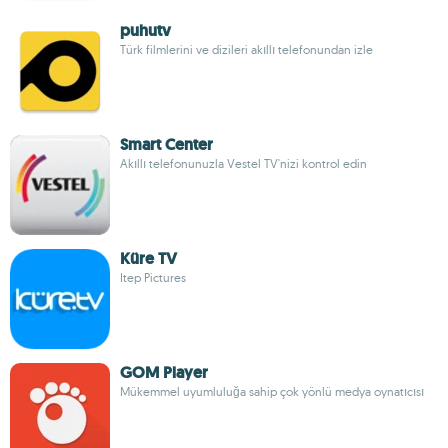
puhutv
Türk filmlerini ve dizileri akıllı telefonundan izle
Smart Center
Akıllı telefonunuzla Vestel TV'nizi kontrol edin
Küre TV
Itep Pictures
GOM Player
Mükemmel uyumluluğa sahip çok yönlü medya oynatıcısı