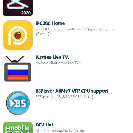
IPC360 Home
Pan-Tilt kameralar, uyarılar ve FHD görüntülerle ev
güvenliği
Russian Live TV.
Android cihazınızda Rus TV'si
BSPlayer ARMv7 VFP CPU support
BSPlayer için ARMv7 VFP CPU desteği
DTV Link
Akıllı telefonunuzda TV izleyin