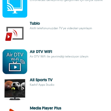
Tubio
Akıllı telefonunuzdan TV'ye videoları yayınlayın
Air DTV WiFi
Air DTV WiFi ile çevrimdışı televizyon izleyin
All Sports TV
Kashif Apps Studio
Media Player Plus