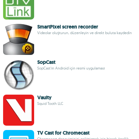
SmartPixel screen recorder
Videolar oluşturun, düzenleyin ve direkt buluta kaydedin
SopCast
SopCast'ın Android için resmi uygulaması
Vaulty
Squid Tooth LLC
TV Cast for Chromecast
Chromecast deneyiminizi geliştirmek için birçok özellik