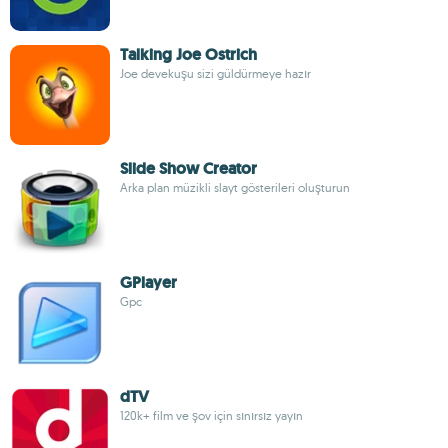
Talking Joe Ostrich
Joe devekuşu sizi güldürmeye hazır
Slide Show Creator
Arka plan müzikli slayt gösterileri oluşturun
GPlayer
Gpc
dTV
120k+ film ve şov için sınırsız yayın