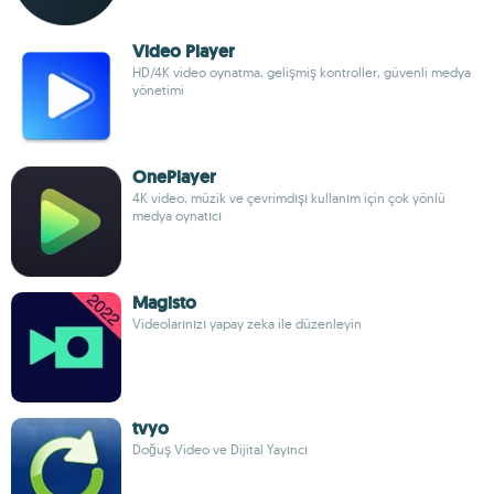
Video Player
HD/4K video oynatma, gelişmiş kontroller, güvenli medya
yönetimi
OnePlayer
4K video, müzik ve çevrimdışı kullanım için çok yönlü
medya oynatıcı
Magisto
Videolarınızı yapay zeka ile düzenleyin
tvyo
Doğuş Video ve Dijital Yayıncı