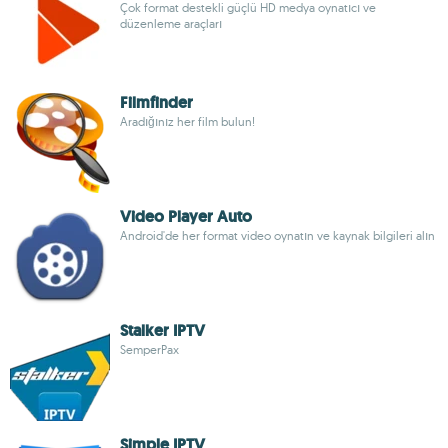
Çok format destekli güçlü HD medya oynatıcı ve
düzenleme araçları
Filmfinder
Aradığınız her film bulun!
Video Player Auto
Android'de her format video oynatın ve kaynak bilgileri alın
Stalker IPTV
SemperPax
Simple IPTV