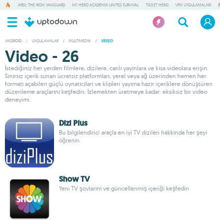
ARES: THE IRON VANGUARD
MY HERO ACADEMIA UNITED SURVIVAL
TICKET HERO
VPN UYGULAMALARI
ANDROID
/
UYGULAMALAR
/
MULTIMEDYA
/
VIDEO
Video - 26
İstediğiniz her yerden filmlere, dizilere, canlı yayınlara ve kısa videolara erişin.
Sınırsız içerik sunan ücretsiz platformları, yerel veya ağ üzerinden hemen her
formatı açabilen güçlü oynatıcıları ve klipleri yayıma hazır içeriklere dönüştüren
düzenleme araçlarını keşfedin. İzlemekten üretmeye kadar: eksiksiz bir video
deneyimi.
Dizi Plus
Bu bilgilendirici araçla en iyi TV dizileri hakkında her şeyi
öğrenin
Show TV
Yeni TV şovlarını ve güncellenmiş içeriği keşfedin