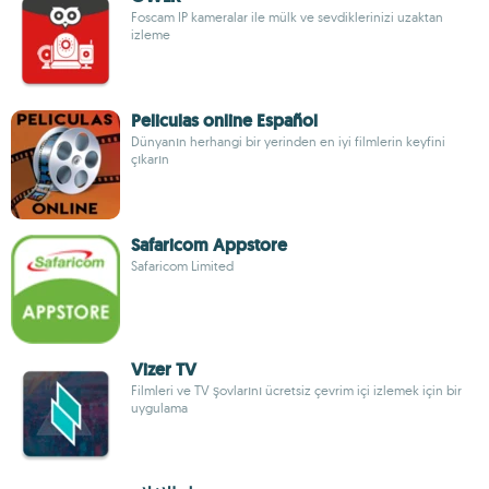
Foscam IP kameralar ile mülk ve sevdiklerinizi uzaktan
izleme
Peliculas online Español
Dünyanın herhangi bir yerinden en iyi filmlerin keyfini
çıkarın
Safaricom Appstore
Safaricom Limited
Vizer TV
Filmleri ve TV şovlarını ücretsiz çevrim içi izlemek için bir
uygulama