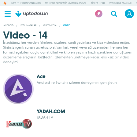
ARES: THE IRON VANGUARD
MY HERO ACADEMIA UNITED SURVIVAL
TICKET HERO
VPN UYGULAMALARI
ANDROID
/
UYGULAMALAR
/
MULTIMEDYA
/
VIDEO
Video - 14
İstediğiniz her yerden filmlere, dizilere, canlı yayınlara ve kısa videolara erişin.
Sınırsız içerik sunan ücretsiz platformları, yerel veya ağ üzerinden hemen her
formatı açabilen güçlü oynatıcıları ve klipleri yayıma hazır içeriklere dönüştüren
düzenleme araçlarını keşfedin. İzlemekten üretmeye kadar: eksiksiz bir video
deneyimi.
Ace
Android ile Twitch'i izleme deneyimini genişletin
YADAH.COM
YADAH TV