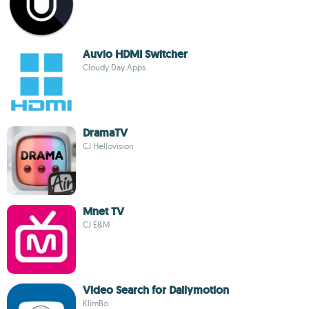
Auvio HDMI Switcher
Cloudy Day Apps
DramaTV
CJ Hellovision
Mnet TV
CJ E&M
Video Search for Dailymotion
KlimBo