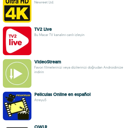
Newreet Ltd.
TV2 Live
Bu Macar TV kanalını canlı izleyin
VideoStream
Favori filmelerinizi veya dizilerinizi doğrudan Androidinize
indirin
Peliculas Online en español
Atreyu5
OWLR