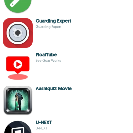
Guarding Expert
Guarding Expert
FloatTube
See Goat Works
Aashiqui2 Movie
U-NEXT
U-NEXT