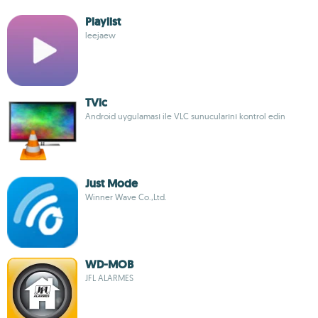
Playlist
leejaew
TVlc
Android uygulaması ile VLC sunucularını kontrol edin
Just Mode
Winner Wave Co.,Ltd.
WD-MOB
JFL ALARMES