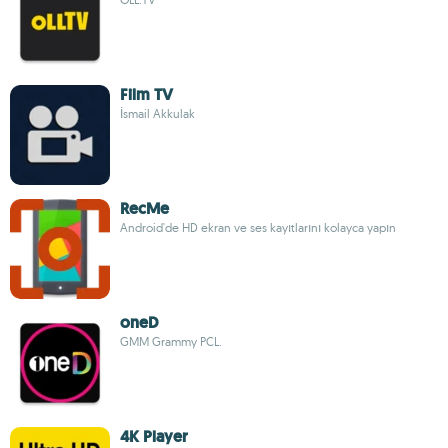
Film TV
İsmail Akkulak
RecMe
Android'de HD ekran ve ses kayıtlarını kolayca yapın
oneD
GMM Grammy PCL.
4K Player