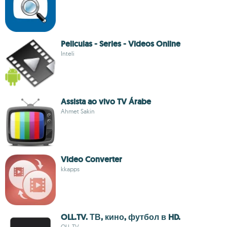
Peliculas - Series - Videos Online
Inteli
Assista ao vivo TV Árabe
Ahmet Sakin
Video Converter
kkapps
OLL.TV. ТВ, кино, футбол в HD.
OLL.TV