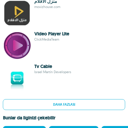
منزل الافلام
movizhouse.com
Video Player Lite
ClickMediaTeam
Tv Cable
Israel Martín Developers
DAHA FAZLASI
Bunlar da ilginizi çekebilir