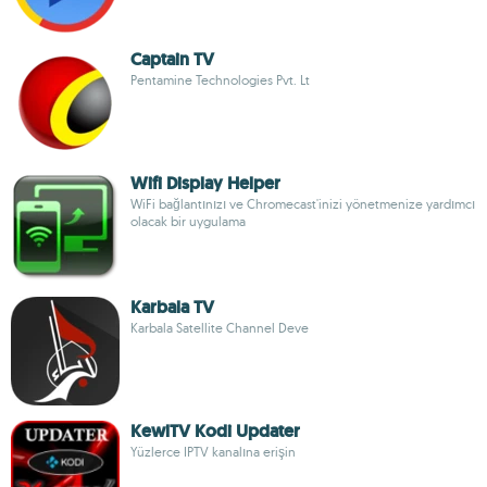
Captain TV
Pentamine Technologies Pvt. Lt
Wifi Display Helper
WiFi bağlantınızı ve Chromecast'inizi yönetmenize yardımcı
olacak bir uygulama
Karbala TV
Karbala Satellite Channel Deve
KewlTV Kodi Updater
Yüzlerce IPTV kanalına erişin