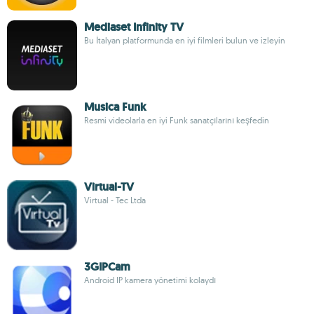
Mediaset Infinity TV
Bu İtalyan platformunda en iyi filmleri bulun ve izleyin
Musica Funk
Resmi videolarla en iyi Funk sanatçılarını keşfedin
Virtual-TV
Virtual - Tec Ltda
3GIPCam
Android IP kamera yönetimi kolaydı