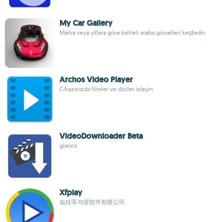
My Car Gallery
Marka veya yıllara göre kaliteli araba görselleri keşfedin
Archos Video Player
Cihazınızda filmler ve diziler izleyin
VideoDownloader Beta
giannz
Xfplay
临桂零与壹软件有限公司