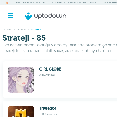
ARES: THE IRON VANGUARD
MY HERO ACADEMIA UNITED SURVIVAL
TICKET HE
ANDROID
/
OYUNLAR
/
STRATEJI
Strateji - 85
Her kararın önemli olduğu video oyunlarında problem çözme becer
stratejiden sıra tabanlı taktik savaşlara kadar; tahtaya hakim olu
GIRL GLOBE
AIRCAP Inc.
Triviador
THX Games Zrt.