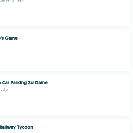
ızla zenginleşin
e's Game
: Car Parking 3d Game
tudio
s Railway Tycoon