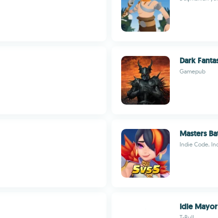
Dark Fanta
Gamepub
Masters Ba
Indie Code, Inc
Idle Mayo
T-Bull