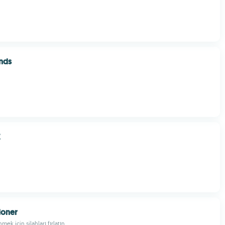
nds
E
oner
ek için silahları fırlatın