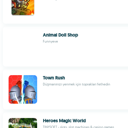
Animal Doll Shop
Funnyeve
Town Rush
Düşmanınızı yenmek için toprakları fethedin
Heroes Magic World
TINYSOFT - slots, slot machines & casino games