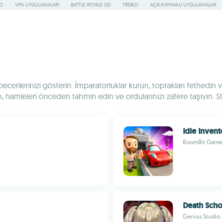
RO
VPN UYGULAMALARI
BATTLE ROYALE GD
TREBLO
AÇIK-KAYNAKLI UYGULAMALAR
ilerinizi gösterin. İmparatorluklar kurun, toprakları fethedin ve
n, hamleleri önceden tahmin edin ve ordularınızı zafere taşıyın. Str
Idle Inven
BoomBit Game
Death Scho
Genius Studio 