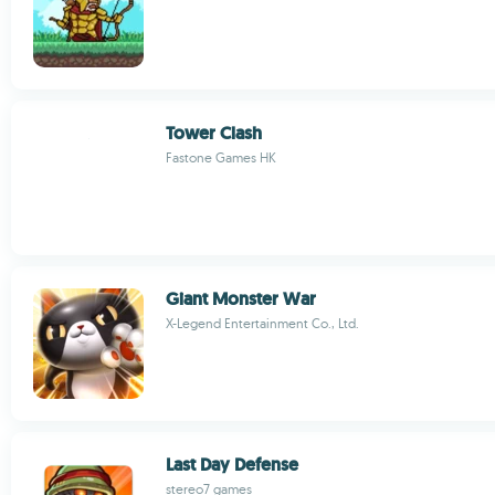
Tower Clash
Fastone Games HK
Giant Monster War
X-Legend Entertainment Co., Ltd.
Last Day Defense
stereo7 games