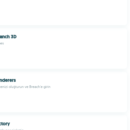
Ranch 3D
mes
nderers
tenizi oluşturun ve Breach'e girin
ctory