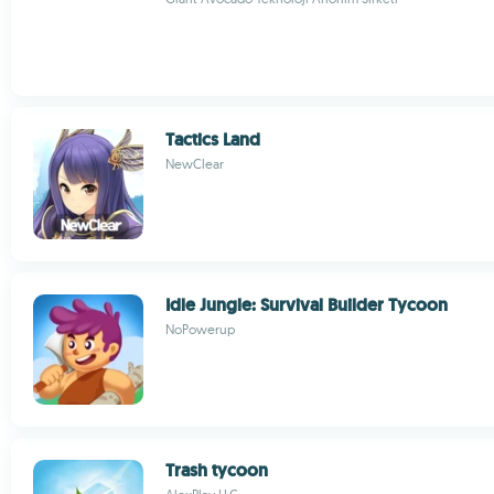
Tactics Land
NewClear
Idle Jungle: Survival Builder Tycoon
NoPowerup
Trash tycoon