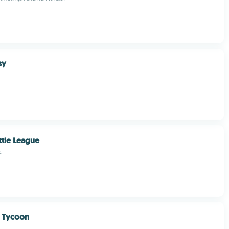
sy
ttle League
.
r Tycoon