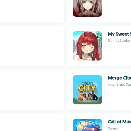
My Sweet 
Genius Studio 
Merge Cit
Town's End Stu
Call of M
X-Land