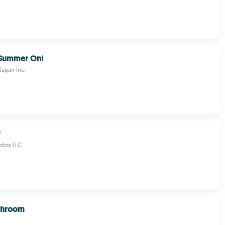
Summer Oni
Japan Inc.
y
dios LLC
ushroom