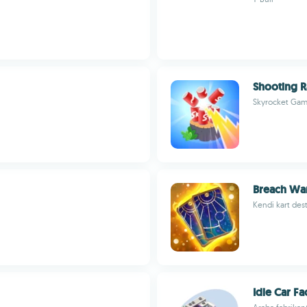
Shooting 
Skyrocket Ga
Breach Wa
Kendi kart des
Idle Car Fa