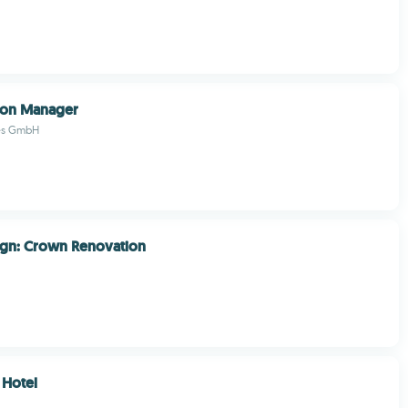
eon Manager
es GmbH
gn: Crown Renovation
 Hotel