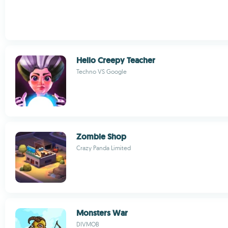
Hello Creepy Teacher
Techno VS Google
Zombie Shop
Crazy Panda Limited
Monsters War
DIVMOB