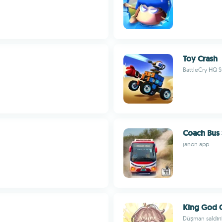
Toy Crash
BattleCry HQ S
Coach Bus 
janon app
King God C
Düşman saldırı