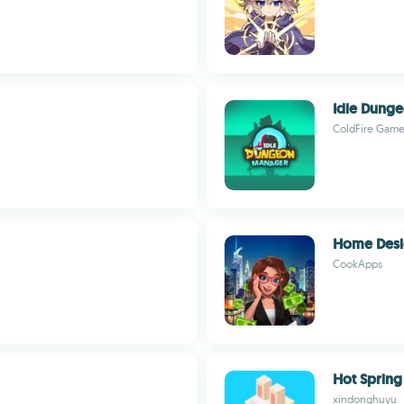
Idle Dung
ColdFire Gam
Home Desi
CookApps
Hot Spring
xindonghuyu