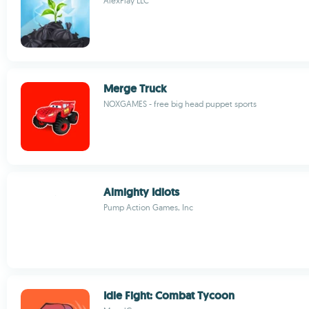
AlexPlay LLC
Merge Truck
NOXGAMES - free big head puppet sports
Almighty Idiots
Pump Action Games, Inc
Idle Fight: Combat Tycoon