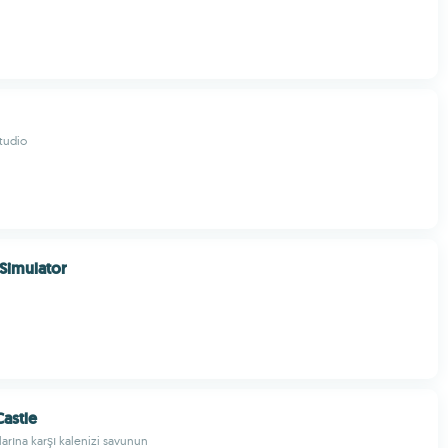
tudio
Simulator
astle
larına karşı kalenizi savunun