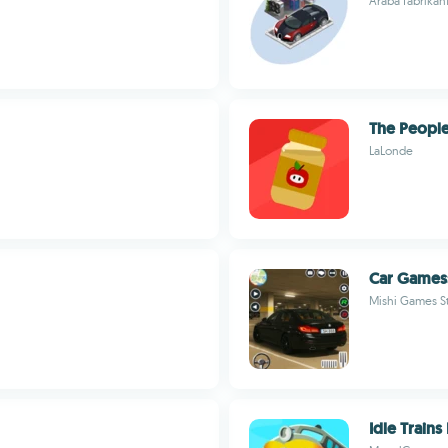
Araba fabrikan
The Peopl
LaLonde
Car Games
Mishi Games S
Idle Train