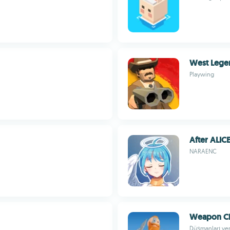
West Lege
Playwing
After ALIC
NARAENC
Weapon Cl
Düşmanları yenm