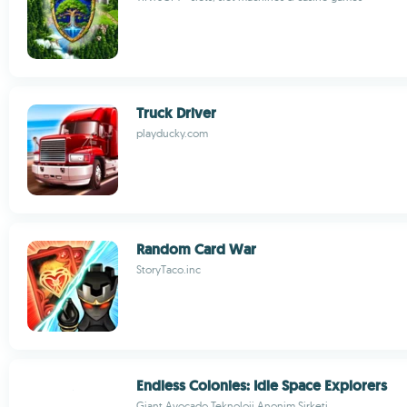
Truck Driver
playducky.com
Random Card War
StoryTaco.inc
Endless Colonies: Idle Space Explorers
Giant Avocado Teknoloji Anonim Sirketi