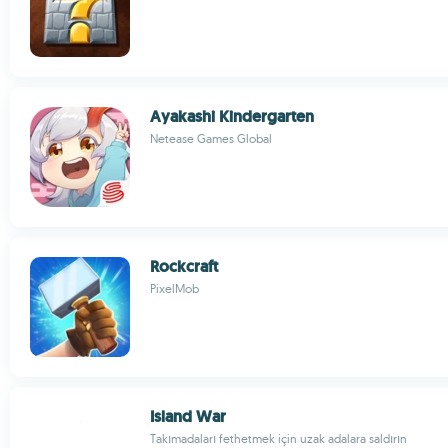
Ayakashi Kindergarten
Netease Games Global
Rockcraft
PixelMob
Island War
Takımadaları fethetmek için uzak adalara saldırın