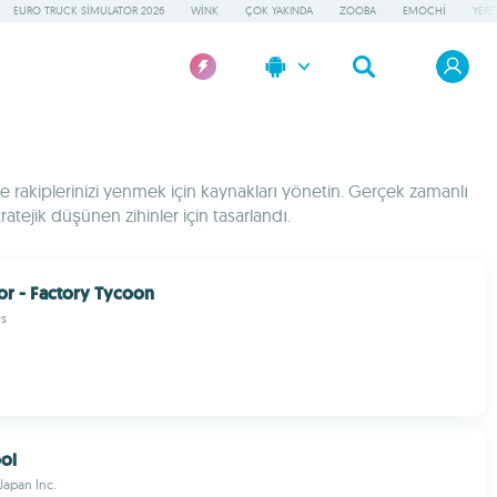
EURO TRUCK SIMULATOR 2026
WINK
ÇOK YAKINDA
ZOOBA
EMOCHI
YERE
 rakiplerinizi yenmek için kaynakları yönetin. Gerçek zamanlı
atejik düşünen zihinler için tasarlandı.
tor - Factory Tycoon
s
ol
Japan Inc.