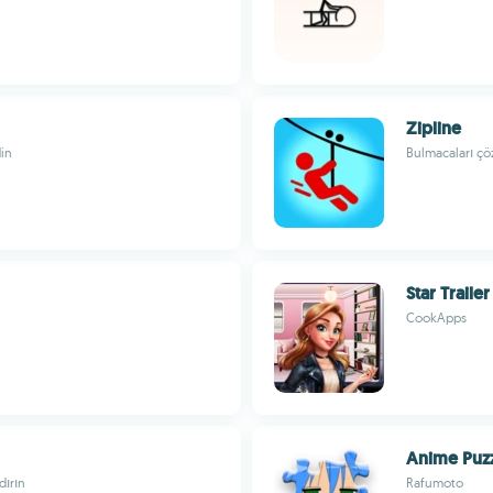
Zipline
din
Bulmacaları çö
Star Trailer
CookApps
Anime Puz
dırın
Rafumoto