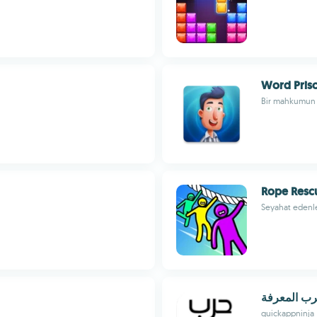
Word Pris
Bir mahkumun 
Rope Resc
Seyahat edenle
ب المعرفة
quickappninja