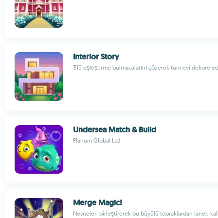
Interior Story
3'lü eşleştirme bulmacalarını çözerek tüm evi dekore e
Undersea Match & Build
Plarium Global Ltd
Merge Magic!
Nesneleri birleştirerek bu büyülü topraklardan laneti kal