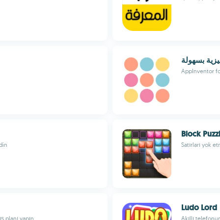
ليزية بسهولة
AppInventor f
Block Puzz
din
Satırları yok et
Ludo Lord
ş planı yapın
Akıllı telefonu