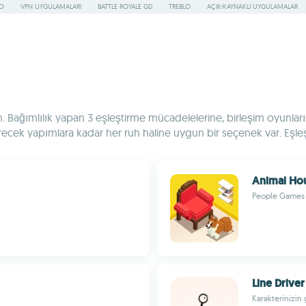
RO
VPN UYGULAMALARI
BATTLE ROYALE GD
TREBLO
AÇIK-KAYNAKLI UYGULAMALAR
ın. Bağımlılık yapan 3 eşleştirme mücadelelerine, birleşim oyunları
cek yapımlara kadar her ruh haline uygun bir seçenek var. Eşleşt
Animal Ho
People Games
Line Driver
Karakterinizin 