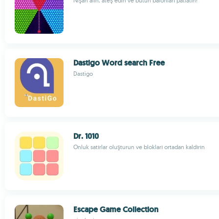
Nişan alın, ateş edin ve bütün balonları patlatın!
Dastigo Word search Free
Dastigo
Dr. 1010
Onluk satırlar oluşturun ve blokları ortadan kaldırın
Escape Game Collection