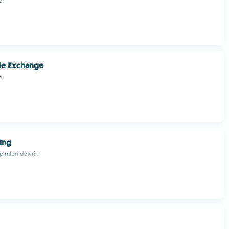
o
zle Exchange
o
ing
pimleri devirin