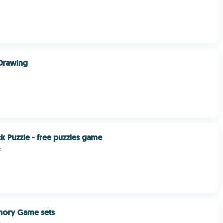
 Drawing
 Puzzle - free puzzles game
p
ory Game sets