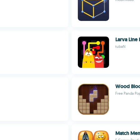
Larva Line
tubaN
Wood Block
Free Panda Po
Match Mem