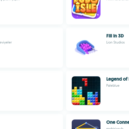
Fill In 3D
seviyeler
Lion Studios
Legend of 
Paleblue
One Conne
mobirixsub