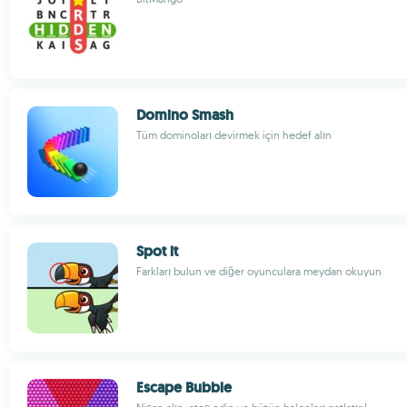
Domino Smash
Tüm dominoları devirmek için hedef alın
Spot it
Farkları bulun ve diğer oyunculara meydan okuyun
Escape Bubble