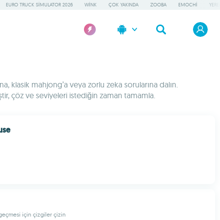
EURO TRUCK SIMULATOR 2026
WINK
ÇOK YAKINDA
ZOOBA
EMOCHI
YERE
na, klasik mahjong’a veya zorlu zeka sorularına dalın.
ir, çöz ve seviyeleri istediğin zaman tamamla.
use
geçmesi için çizgiler çizin