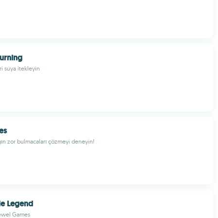
urning
ri suya itekleyin
es
gın zor bulmacaları çözmeyi deneyin!
le Legend
Jewel Games