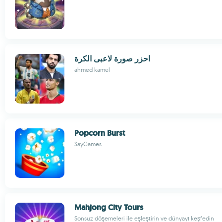
احزر صورة لاعبى الكرة
ahmed kamel
Popcorn Burst
SayGames
Mahjong City Tours
Sonsuz döşemeleri ile eşleştirin ve dünyayı keşfedin