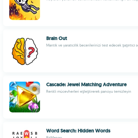
Brain Out
Mantık ve yaratıcılık becerilerinizi test edecek şaşırtıcı 
Cascade: Jewel Matching Adventure
Renkli mücevherleri eşleştirerek panoyu temizleyin
Word Search: Hidden Words
BitMango