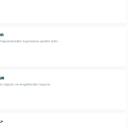
on
hapishaneden kaçmasına yardım edin
ue
ri taşıyın ve engellerden kaçının
حر