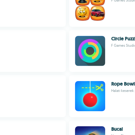
F Games Studi
Circle Puz
F Games Studi
Rope Bowl
Halatı keserek 
Buca!