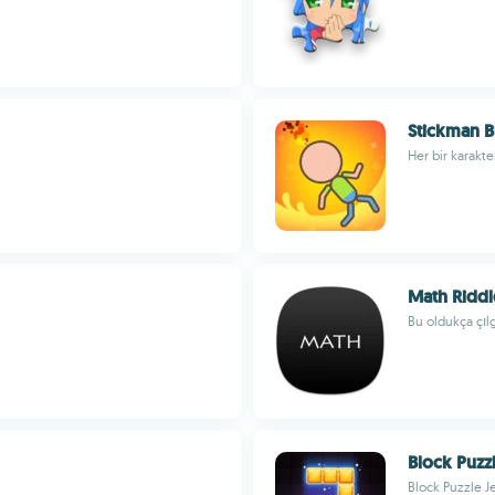
Stickman B
Her bir karakte
Math Riddl
Bu oldukça çıl
Block Puzz
Block Puzzle 