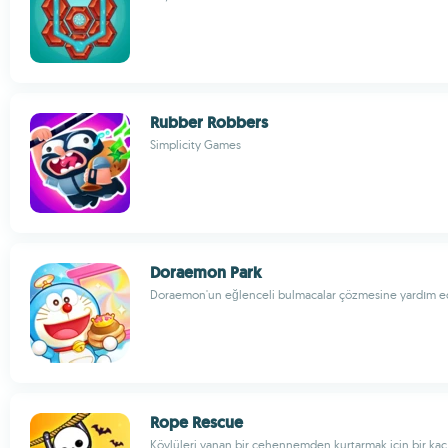
Rubber Robbers
Simplicity Games
Doraemon Park
Doraemon'un eğlenceli bulmacalar çözmesine yardım e
Rope Rescue
Köylüleri yanan bir cehennemden kurtarmak için bir kaçı