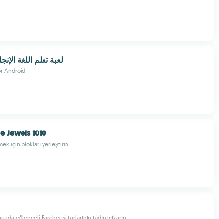
لعبة تعلم اللغة الإنج
or Android
le Jewels 1010
mek için blokları yerleştirin
nuzda eğlenceli Parcheesi turlarının tadını çıkarın