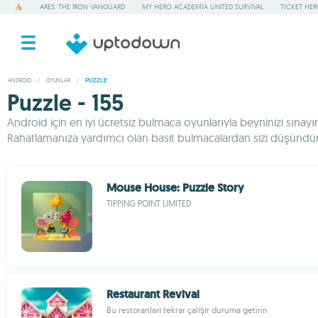
ARES: THE IRON VANGUARD
MY HERO ACADEMIA UNITED SURVIVAL
TICKET HE
ANDROID
/
OYUNLAR
/
PUZZLE
Puzzle - 155
Android için en iyi ücretsiz bulmaca oyunlarıyla beyninizi sınay
Rahatlamanıza yardımcı olan basit bulmacalardan sizi düşündüre
Mouse House: Puzzle Story
TIPPING POINT LIMITED
Restaurant Revival
Bu restoranları tekrar çalışır duruma getirin