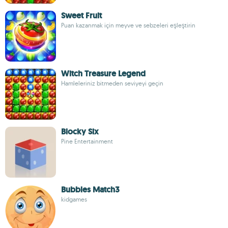
Sweet Fruit
Puan kazanmak için meyve ve sebzeleri eşleştirin
Witch Treasure Legend
Hamleleriniz bitmeden seviyeyi geçin
Blocky Six
Pine Entertainment
Bubbles Match3
kidgames