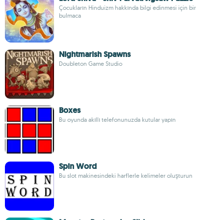
Çocukların Hinduizm hakkında bilgi edinmesi için bir
bulmaca
Nightmarish Spawns
Doubleton Game Studio
Boxes
Bu oyunda akıllı telefonunuzda kutular yapın
Spin Word
Bu slot makinesindeki harflerle kelimeler oluşturun