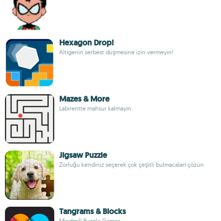
Hexagon Drop!
Altıgenin serbest düşmesine izin vermeyin!
Mazes & More
Labirentte mahsur kalmayın
Jigsaw Puzzle
Zorluğu kendiniz seçerek çok çeşitli bulmacaları çözün
Tangrams & Blocks
Mindmill Puzzle Games