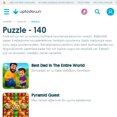
ARES: THE IRON VANGUARD
MY HERO ACADEMIA UNITED SURVIVAL
TICKET HERO
VPN UYGULAMALARI
ANDROID
/
OYUNLAR
/
PUZZLE
Puzzle - 140
Android için en iyi ücretsiz bulmaca oyunlarıyla beyninizi sınayın. Bağımlılık
yapan 3 eşleştirme mücadelelerine, birleşim oyunlarına, klasik mahjong’a veya
zorlu zeka sorularına dalın. Rahatlamanıza yardımcı olan basit bulmacalardan sizi
düşündürecek yapımlara kadar her ruh haline uygun bir seçenek var. Eşleştir,
çöz ve seviyeleri istediğin zaman tamamla.
Best Dad In The Entire World
Dünyadaki en iyi baba olduğunu kanıtlayın
Pyramid Quest
Mısır temalı eğlenceli bir üçünü eşleştirme