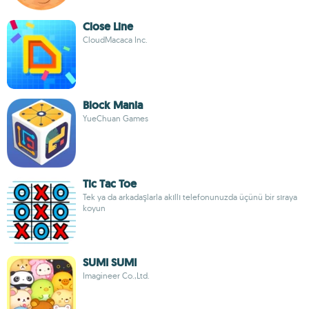
Close Line
CloudMacaca Inc.
Block Mania
YueChuan Games
Tic Tac Toe
Tek ya da arkadaşlarla akıllı telefonunuzda üçünü bir sıraya
koyun
SUMI SUMI
Imagineer Co.,Ltd.