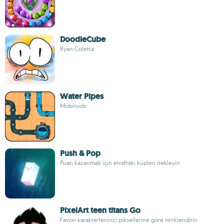
DoodleCube
Ryan Coletta
Water Pipes
Mobiloids
Push & Pop
Puan kazanmak için etraftaki küpleri itekleyin
PixelArt teen titans Go
Favori karakterlerinizi piksellerine göre renklendirin