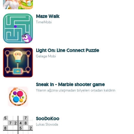
Maze Walk
TimeMobi
Light On: Line Connect Puzzle
Galaga Mobi
Sneak In - Marble shooter game
Yılanın ağzına ulaşmadan bilyeleri ortadan kaldırın
SooDoKoo
Lukas Slovoda