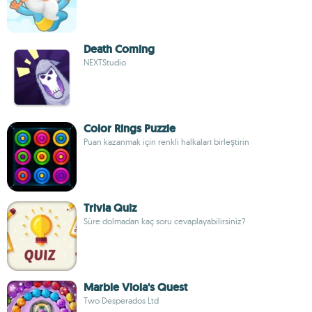
Death Coming
NEXTStudio
Color Rings Puzzle
Puan kazanmak için renkli halkaları birleştirin
Trivia Quiz
Süre dolmadan kaç soru cevaplayabilirsiniz?
Marble Viola's Quest
Two Desperados Ltd