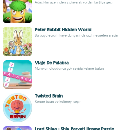
Adacıklar üzerinden zıplayarak yoldan karşıya geçin
Peter Rabbit Hidden World
Bu büyüleyici hikaye dünyasında gizli nesneleri arayın
Viaje De Palabra
Mümkün olduğunca çok sayıda kelime bulun
Twisted Brain
Renge basın ve kelimeyi seçin
Lord Shiva - Shiv Parvati Jigsaw Puzzle