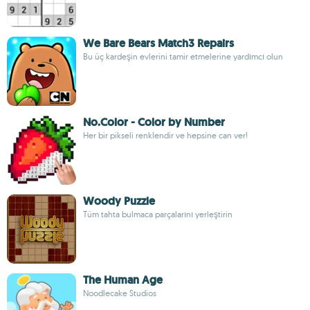
We Bare Bears Match3 Repairs
Bu üç kardeşin evlerini tamir etmelerine yardımcı olun
No.Color - Color by Number
Her bir pikseli renklendir ve hepsine can ver!
Woody Puzzle
Tüm tahta bulmaca parçalarını yerleştirin
The Human Age
Noodlecake Studios