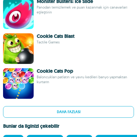
Monster Busters: Ice Slide
Panodan temizlemek ve puan kazanmak için canavarları
eşleştirin
Cookie Cats Blast
Tactile Games
Cookie Cats Pop
Baloncukları patlatın ve yavru kedileri banyo yapmaktan
kurtarın
DAHA FAZLASI
Bunlar da ilginizi çekebilir