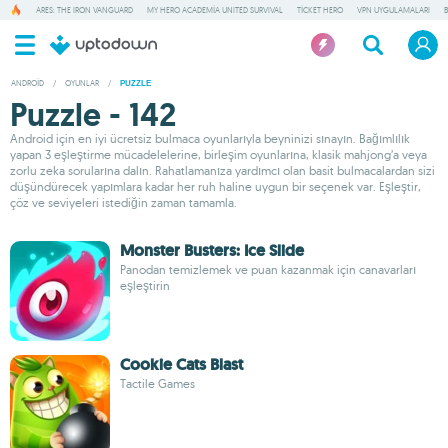
ARES: THE IRON VANGUARD
MY HERO ACADEMIA UNITED SURVIVAL
TICKET HERO
VPN UYGULAMALARI
ANDROID
/
OYUNLAR
/
PUZZLE
Puzzle - 142
Android için en iyi ücretsiz bulmaca oyunlarıyla beyninizi sınayın. Bağımlılık
yapan 3 eşleştirme mücadelelerine, birleşim oyunlarına, klasik mahjong’a veya
zorlu zeka sorularına dalın. Rahatlamanıza yardımcı olan basit bulmacalardan sizi
düşündürecek yapımlara kadar her ruh haline uygun bir seçenek var. Eşleştir,
çöz ve seviyeleri istediğin zaman tamamla.
Monster Busters: Ice Slide
Panodan temizlemek ve puan kazanmak için canavarları
eşleştirin
Cookie Cats Blast
Tactile Games