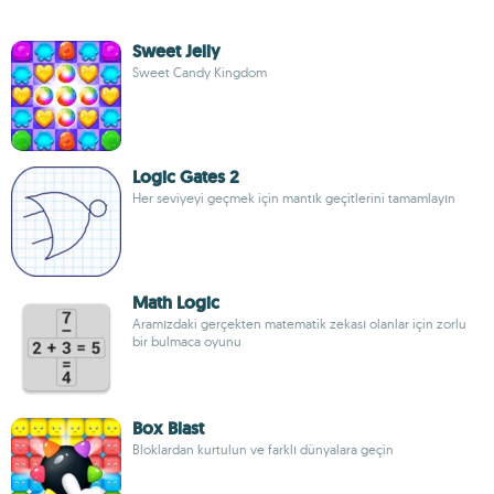
Sweet Jelly
Sweet Candy Kingdom
Logic Gates 2
Her seviyeyi geçmek için mantık geçitlerini tamamlayın
Math Logic
Aramızdaki gerçekten matematik zekası olanlar için zorlu
bir bulmaca oyunu
Box Blast
Bloklardan kurtulun ve farklı dünyalara geçin