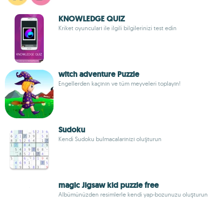
KNOWLEDGE QUIZ
Kriket oyuncuları ile ilgili bilgilerinizi test edin
witch adventure Puzzle
Engellerden kaçının ve tüm meyveleri toplayın!
Sudoku
Kendi Sudoku bulmacalarınızı oluşturun
magic Jigsaw kid puzzle free
Albümünüzden resimlerle kendi yap-bozunuzu oluşturun