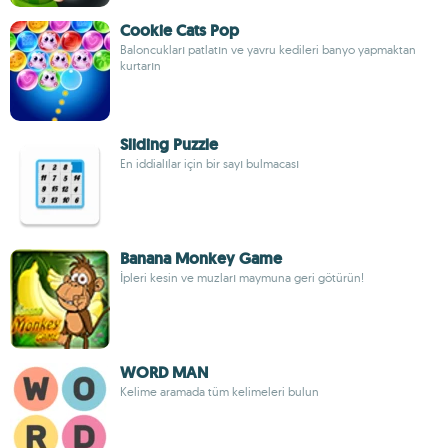
Cookie Cats Pop
Baloncukları patlatın ve yavru kedileri banyo yapmaktan
kurtarın
Sliding Puzzle
En iddialılar için bir sayı bulmacası
Banana Monkey Game
İpleri kesin ve muzları maymuna geri götürün!
WORD MAN
Kelime aramada tüm kelimeleri bulun