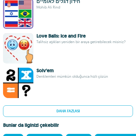
חידון דגלים לאומיים
Mohib Ali Rind
Love Balls: Ice and Fire
Talihsiz aşıkları yeniden bir araya getirebilecek misiniz?
Solv'em
Denklemleri mümkün olduğunca hızlı çözün
DAHA FAZLASI
Bunlar da ilginizi çekebilir