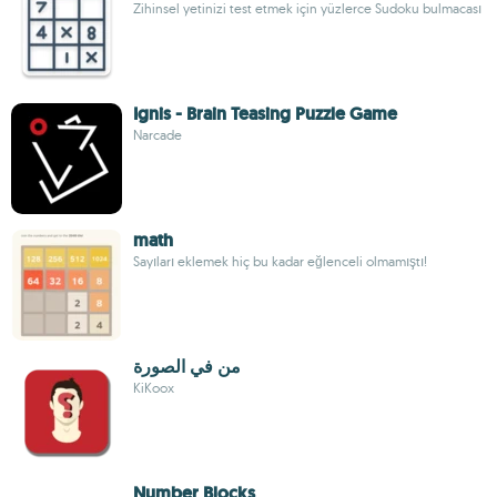
Zihinsel yetinizi test etmek için yüzlerce Sudoku bulmacası
Ignis - Brain Teasing Puzzle Game
Narcade
math
Sayıları eklemek hiç bu kadar eğlenceli olmamıştı!
من في الصورة
KiKoox
Number Blocks