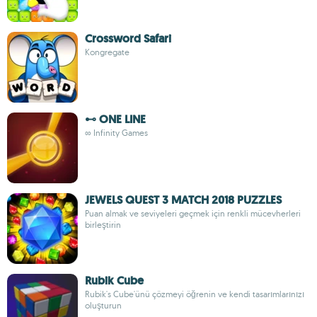
Crossword Safari
Kongregate
⊷ ONE LINE
∞ Infinity Games
JEWELS QUEST 3 MATCH 2018 PUZZLES
Puan almak ve seviyeleri geçmek için renkli mücevherleri
birleştirin
Rubik Cube
Rubik's Cube'ünü çözmeyi öğrenin ve kendi tasarımlarınızı
oluşturun