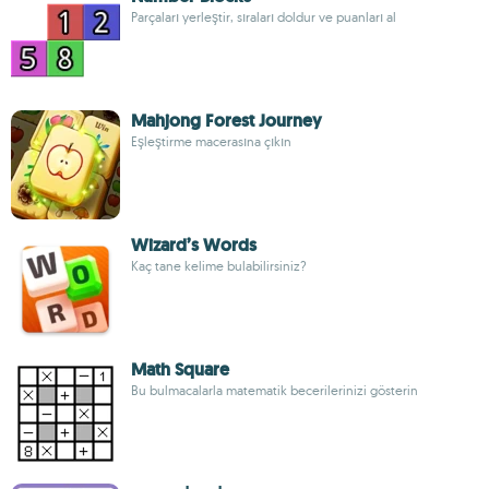
Parçaları yerleştir, sıraları doldur ve puanları al
Mahjong Forest Journey
Eşleştirme macerasına çıkın
Wizard’s Words
Kaç tane kelime bulabilirsiniz?
Math Square
Bu bulmacalarla matematik becerilerinizi gösterin