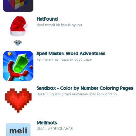
HatFound
Noel temalı bir kabuk oyunu
Spell Master: Word Adventures
Kelimeleri hızlı yazarak büyü yapın
Sandbox - Color by Number Coloring Pages
Her türlü güzel çizimi numaraya göre renklendirin
Melimots
ISMAIL ABDELOUAHAB