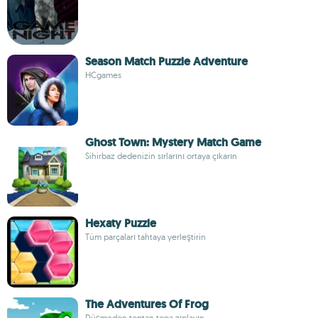
Season Match Puzzle Adventure
HCgames
Ghost Town: Mystery Match Game
Sihirbaz dedenizin sırlarını ortaya çıkarın
Hexaty Puzzle
Tüm parçaları tahtaya yerleştirin
The Adventures Of Frog
Düşmeden toptan topa zıplayın