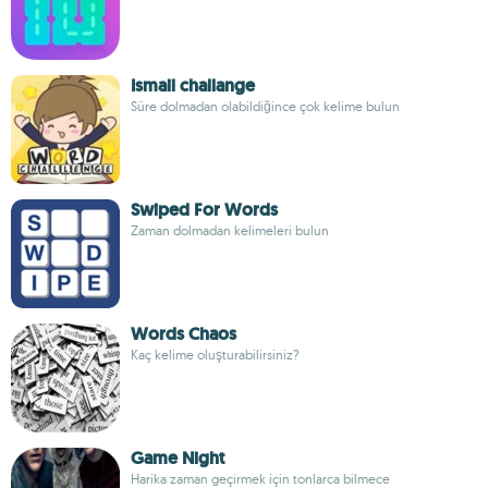
Ismail challange
Süre dolmadan olabildiğince çok kelime bulun
Swiped For Words
Zaman dolmadan kelimeleri bulun
Words Chaos
Kaç kelime oluşturabilirsiniz?
Game Night
Harika zaman geçirmek için tonlarca bilmece