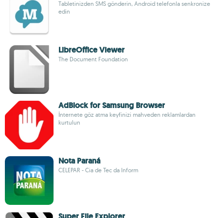
Tabletinizden SMS gönderin, Android telefonla senkronize
edin
LibreOffice Viewer
The Document Foundation
AdBlock for Samsung Browser
İnternete göz atma keyfinizi mahveden reklamlardan
kurtulun
Nota Paraná
CELEPAR - Cia de Tec da Inform
Super File Explorer