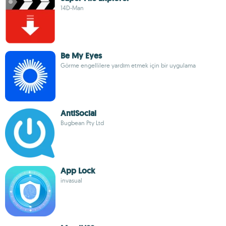
14D-Man
Be My Eyes
Görme engellilere yardım etmek için bir uygulama
AntiSocial
Bugbean Pty Ltd
App Lock
invasual