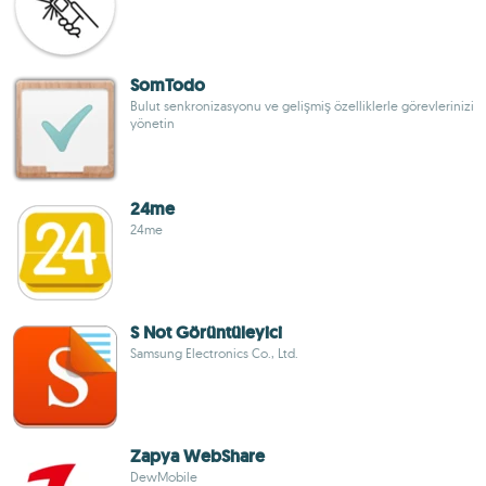
SomTodo
Bulut senkronizasyonu ve gelişmiş özelliklerle görevlerinizi
yönetin
24me
24me
S Not Görüntüleyici
Samsung Electronics Co., Ltd.
Zapya WebShare
DewMobile