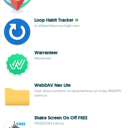
Loop Habit Tracker
İyi alışkanlıklarınıza bağlı kalın
Warranteer
Warranteer
WebDAV Nav Lite
Uzak dosya yönetimi ve eşzamanlama için kolay WebDAV
istemcisi
Shake Screen On Off FREE
FREEBOOKS Editora