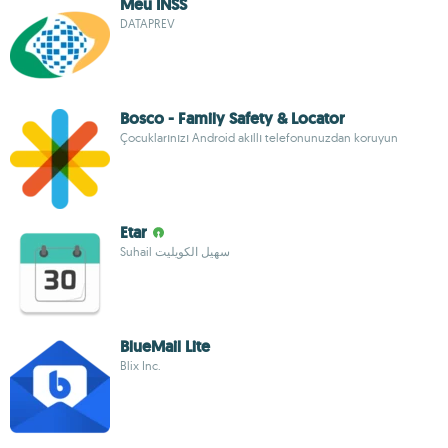
Meu INSS
DATAPREV
Bosco - Family Safety & Locator
Çocuklarınızı Android akıllı telefonunuzdan koruyun
Etar
Suhail سهيل الكويليت
BlueMail Lite
Blix Inc.