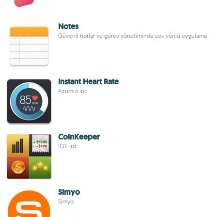
Notes
Güvenli notlar ve görev yönetiminde çok yönlü uygulama
Instant Heart Rate
Azumio Inc
CoinKeeper
IQT Ltd
Simyo
Simyo