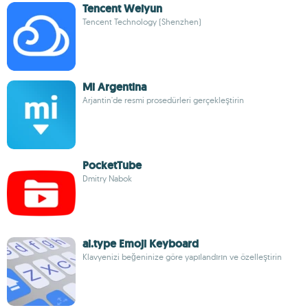
Tencent Weiyun
Tencent Technology (Shenzhen)
Mi Argentina
Arjantin'de resmi prosedürleri gerçekleştirin
PocketTube
Dmitry Nabok
ai.type Emoji Keyboard
Klavyenizi beğeninize göre yapılandırın ve özelleştirin