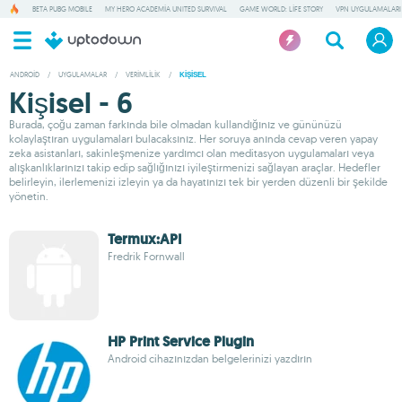
BETA PUBG MOBILE
MY HERO ACADEMIA UNITED SURVIVAL
GAME WORLD: LIFE STORY
VPN UYGULAMALARI
ANDROID
/
UYGULAMALAR
/
VERIMLILIK
/
KIŞISEL
Kişisel - 6
Burada, çoğu zaman farkında bile olmadan kullandığınız ve gününüzü
kolaylaştıran uygulamaları bulacaksınız. Her soruya anında cevap veren yapay
zeka asistanları, sakinleşmenize yardımcı olan meditasyon uygulamaları veya
alışkanlıklarınızı takip edip sağlığınızı iyileştirmenizi sağlayan araçlar. Hedefler
belirleyin, ilerlemenizi izleyin ya da hayatınızı tek bir yerden düzenli bir şekilde
yönetin.
Termux:API
Fredrik Fornwall
HP Print Service Plugin
Android cihazınızdan belgelerinizi yazdırın