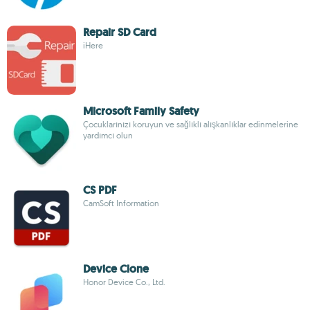
Repair SD Card
iHere
Microsoft Family Safety
Çocuklarınızı koruyun ve sağlıklı alışkanlıklar edinmelerine
yardımcı olun
CS PDF
CamSoft Information
Device Clone
Honor Device Co., Ltd.