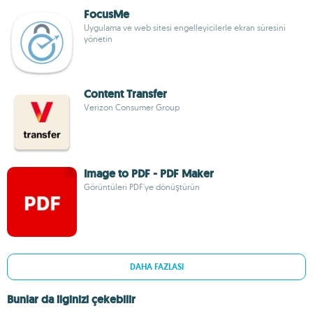
FocusMe
Uygulama ve web sitesi engelleyicilerle ekran süresini
yönetin
Content Transfer
Verizon Consumer Group
Image to PDF - PDF Maker
Görüntüleri PDF'ye dönüştürün
DAHA FAZLASI
Bunlar da ilginizi çekebilir