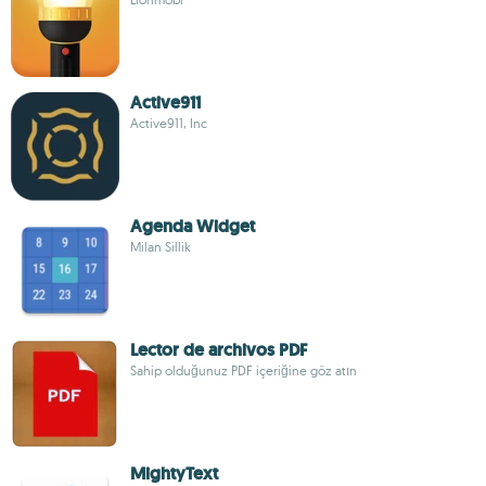
Active911
Active911, Inc
Agenda Widget
Milan Sillik
Lector de archivos PDF
Sahip olduğunuz PDF içeriğine göz atın
MightyText