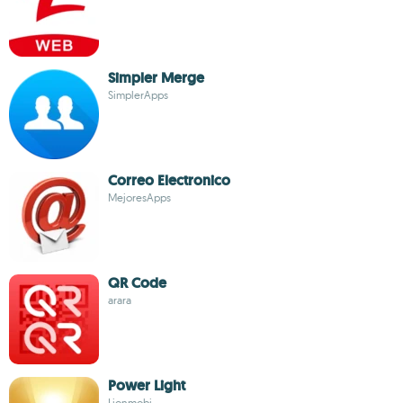
Simpler Merge
SimplerApps
Correo Electronico
MejoresApps
QR Code
arara
Power Light
Lionmobi