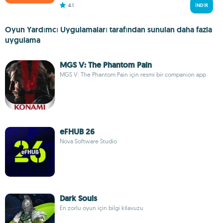
4.1
İNDIR
Oyun Yardımcı Uygulamaları tarafından sunulan daha fazla
uygulama
MGS V: The Phantom Pain
MGS V: The Phantom Pain için resmi bir companion app
eFHUB 26
Nova Software Studio
Dark Souls
En zorlu oyun için bilgi kılavuzu