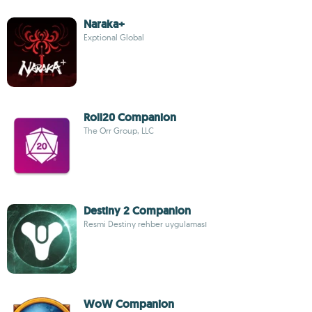
Naraka+
Exptional Global
Roll20 Companion
The Orr Group, LLC
Destiny 2 Companion
Resmi Destiny rehber uygulaması
WoW Companion