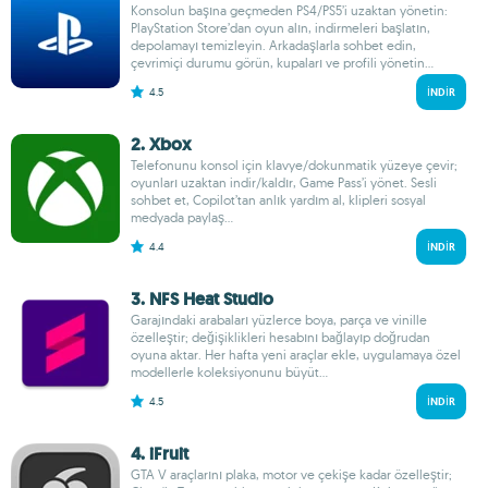
Konsolun başına geçmeden PS4/PS5’i uzaktan yönetin:
PlayStation Store’dan oyun alın, indirmeleri başlatın,
depolamayı temizleyin. Arkadaşlarla sohbet edin,
çevrimiçi durumu görün, kupaları ve profili yönetin...
4.5
İNDIR
2. Xbox
Telefonunu konsol için klavye/dokunmatik yüzeye çevir;
oyunları uzaktan indir/kaldır, Game Pass’i yönet. Sesli
sohbet et, Copilot’tan anlık yardım al, klipleri sosyal
medyada paylaş...
4.4
İNDIR
3. NFS Heat Studio
Garajındaki arabaları yüzlerce boya, parça ve vinille
özelleştir; değişiklikleri hesabını bağlayıp doğrudan
oyuna aktar. Her hafta yeni araçlar ekle, uygulamaya özel
modellerle koleksiyonunu büyüt...
4.5
İNDIR
4. iFruit
GTA V araçlarını plaka, motor ve çekişe kadar özelleştir;