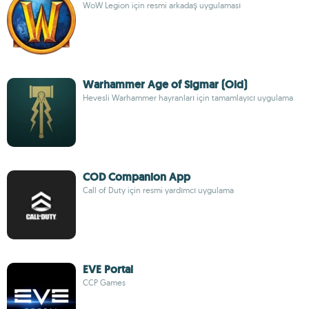
WoW Legion için resmi arkadaş uygulaması
Warhammer Age of Sigmar (Old)
Hevesli Warhammer hayranları için tamamlayıcı uygulama
COD Companion App
Call of Duty için resmi yardımcı uygulama
EVE Portal
CCP Games