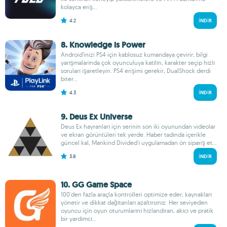
kolayca eriş...
4.2
İNDIR
8. Knowledge is Power
Android’inizi PS4 için kablosuz kumandaya çevirir; bilgi
yarışmalarında çok oyunculuya katılın, karakter seçip hızlı
soruları işaretleyin. PS4 erişimi gerekir, DualShock derdi
biter...
4.3
İNDIR
9. Deus Ex Universe
Deus Ex hayranları için serinin son iki oyunundan videolar
ve ekran görüntüleri tek yerde. Haber tadında içerikle
güncel kal, Mankind Divided'ı uygulamadan ön sipariş et...
3.8
İNDIR
10. GG Game Space
100'den fazla araçla kontrolleri optimize eder, kaynakları
yönetir ve dikkat dağıtanları azaltırsınız. Her seviyeden
oyuncu için oyun oturumlarını hızlandıran, akıcı ve pratik
bir yardımcı...