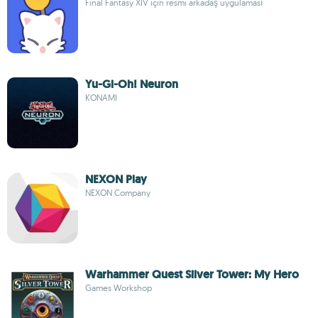
Final Fantasy XIV için resmi arkadaş uygulaması
Yu-Gi-Oh! Neuron
KONAMI
NEXON Play
NEXON Company
Warhammer Quest Silver Tower: My Hero
Games Workshop