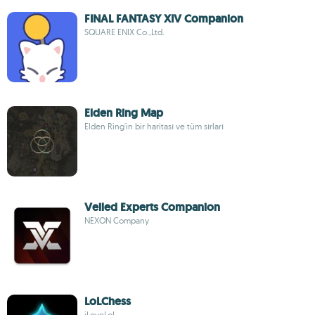
FINAL FANTASY XIV Companion
SQUARE ENIX Co.,Ltd.
Elden Ring Map
Elden Ring'in bir haritası ve tüm sırları
Veiled Experts Companion
NEXON Company
LoLChess
iLoveLoL