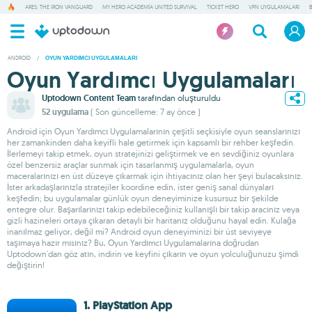
ARES: THE IRON VANGUARD
MY HERO ACADEMIA UNITED SURVIVAL
TICKET HERO
VPN UYGULAMALARI
ANDROID
/
OYUN YARDIMCI UYGULAMALARI
Oyun Yardımcı Uygulamaları
Uptodown Content Team
tarafından oluşturuldu
52 uygulama
( Son güncelleme: 7 ay önce )
Android için Oyun Yardımcı Uygulamalarının çeşitli seçkisiyle oyun seanslarınızı
her zamankinden daha keyifli hale getirmek için kapsamlı bir rehber keşfedin.
İlerlemeyi takip etmek, oyun stratejinizi geliştirmek ve en sevdiğiniz oyunlara
özel benzersiz araçlar sunmak için tasarlanmış uygulamalarla, oyun
maceralarınızı en üst düzeye çıkarmak için ihtiyacınız olan her şeyi bulacaksınız.
İster arkadaşlarınızla stratejiler koordine edin, ister geniş sanal dünyaları
keşfedin; bu uygulamalar günlük oyun deneyiminize kusursuz bir şekilde
entegre olur. Başarılarınızı takip edebileceğiniz kullanışlı bir takip aracınız veya
gizli hazineleri ortaya çıkaran detaylı bir haritanız olduğunu hayal edin. Kulağa
inanılmaz geliyor, değil mi? Android oyun deneyiminizi bir üst seviyeye
taşımaya hazır mısınız? Bu, Oyun Yardımcı Uygulamalarına doğrudan
Uptodown'dan göz atın, indirin ve keyfini çıkarın ve oyun yolculuğunuzu şimdi
değiştirin!
1. PlayStation App