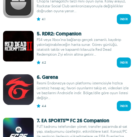
Chop'la Tamagotchi tarzı mini oyun oyna. Kolay arayüz,
Rockstar Social Club senkronizasyonuyla değişiklikler
doğrudan oyuna yansır...
4.1
İNDIR
5. RDR2: Companion
PS4 veya Xbox’ına bağlanıp gerçek zamanlı, kaydırıp
yakınlaştırabileceğin harita sunar. Görev günlüğü,
istatistik takibi ve kapsamlı kılavuzla Red Dead
Redemption 2’yi elinin altına getirir...
4.2
İNDIR
6. Garena
Resmi Endonezya oyun platformu istemcisiyle hızlıca
ücretsiz hesap aç; favori oyunlarını takip et, videoları izle
ve bazılarını Android’e indir. Bölge/dile göre oyun listesi
değişir...
4.4
İNDIR
7. EA SPORTS™ FC 26 Companion
FUT kadronu telefondan yönet; transfer pazarında al-sat
yap, stadyumunu özelleştir, etkinliklere katıl. Konsol/PC
ile senkron ilerleyip yükseltmelere ve FIFA Puanları’na