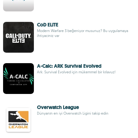
CoD ELITE
Modern Warfare 3 beğeniyor musunuz? Bu uygulamaya
ihtiyacınız var
A-Calc: ARK Survival Evolved
Ark: Survival Evolved için mükemmel bir kılavuz!
Overwatch League
Dünyanın en iyi Overwatch Ligini takip edin