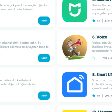
 için çok pratik bir araçtır. Eğer bir
Xiaomi Home (e
e durumunu kontrol etmek
yönetmek için 
süpürgeler, priz
İNDIR
4.3
3.1 M
6. Voice
rhangi birini kontrol edin. Bu
Voice, günlük 
ideoya bakmayı kolaylaştıran basit bir
İngilizce (veya
uygulamadır. Vo
İNDIR
-
2.3 k
indi
8. Smart Li
e hatta ödül kartlarınızı
Smart Life, tüm
nde, dışarı çıktığınızda tüm
kullanışlı bir 
çamaşır makineni
İNDIR
4.9
260.1 