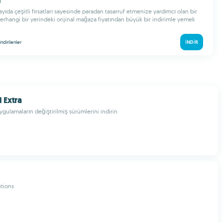
n
yıda çeşitli fırsatları sayesinde paradan tasarruf etmenize yardımcı olan bir
 herhangi bir yerindeki orijinal mağaza fiyatından büyük bir indirimle yemek
indirilenler
İNDIR
Extra
gulamaların değiştirilmiş sürümlerini indirin
tions