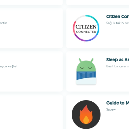
Citizen Co
netin
Sağlık takibi ve
Sleep as A
layca keşfet
Basit bir çalar
Guide to M
Sabe+