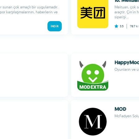
10. Meitua
ler sunan çok amaçlı bir uygulamadır.
Meituan, çok sa
 spor karşılaşmalarının, haberlerin ve
araçtır. Çin'in
siparişi...
İNDIR
3.5
78.7 k
HappyMod 
Oyunların ve uy
MOD
McFadyen Solu