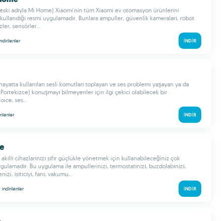
ski adıyla Mi Home) Xiaomi'nin tüm Xiaomi ev otomasyon ürünlerini
kullandığı resmi uygulamadır. Bunlara ampuller, güvenlik kameraları, robot
ler, sensörler...
indirilenler
İNDIR
hayatta kullanılan sesli komutları toplayan ve ses problemi yaşayan ya da
 Portekizce) konuşmayı bilmeyenler için ilgi çekici olabilecek bir
ice, ses...
rilenler
İNDIR
fe
 akıllı cihazlarınızı sıfır güçlükle yönetmek için kullanabileceğiniz çok
uygulamadır. Bu uygulama ile ampullerinizi, termostatınızı, buzdolabınızı,
zi, ısıtıcıyı, fanı, vakumu...
k
indirilenler
İNDIR