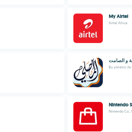
My Airtel
Airtel Africa
لة و الصامت
Bu yönetici il
Nintendo S
Nintendo Co., 