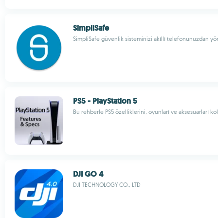
SimpliSafe
SimpliSafe güvenlik sisteminizi akıllı telefonunuzdan yö
PS5 - PlayStation 5
Bu rehberle PS5 özelliklerini, oyunları ve aksesuarları ko
DJI GO 4
DJI TECHNOLOGY CO., LTD