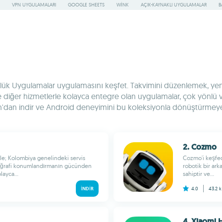
VPN UYGULAMALARI
GOOGLE SHEETS
WINK
AÇIK-KAYNAKLI UYGULAMALAR
B
nlük Uygulamalar uygulamasını keşfet. Takvimini düzenlemek, yeni
diğer hizmetlerle kolayca entegre olan uygulamalar, çok yönlü 
down'dan indir ve Android deneyimini bu koleksiyonla dönüştür
2. Cozmo
e; Kolombiya genelindeki servis
Cozmo'i keşfed
 Coğrafi konumlandırmanın gücünden
robotik bir ar
layca...
sahiptir ve...
İNDIR
4.0
43.2 
4. Xiaomi