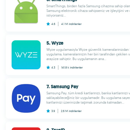
SmartThings, birden fazla Samsung cihazına sahip olanlar
Samsung elektronik cihaza sahipseniz ve işleyişini v
istiyorsanız...
4.6
4.1 M
indirilenler
5. Wyze
Wyze uygulamasıyla Wyze güvenlik kameralarınızdan he
uygulama, kameralarınızın her biri tarafından çekilen v
arayüze sahiptir. Bu uygulamanın ana...
4.3
141.8 k
indirilenler
7. Samsung Pay
Samsung Pay, tüm kredi kartlarınızı, banka kartlarınızı v
saklayabileceğiniz bir uygulamadır. Bu uygulama sayesi
kartlarınızı üzerinizde taşımak zorunda kalmadan...
3.9
2.6 M
indirilenler