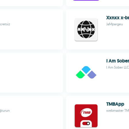
Xxnxx x-b
cretsiz
JaMpargeu
I Am Sobe
I Am Sober LLC
TMBApp
uşturun
webmaster T