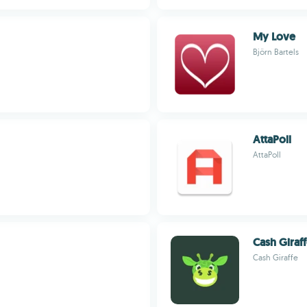
My Love
Björn Bartels
AttaPoll
AttaPoll
Cash Giraf
Cash Giraffe