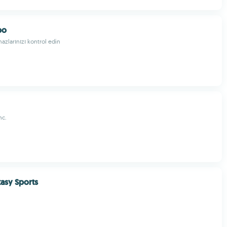
po
ihazlarınızı kontrol edin
nc.
asy Sports