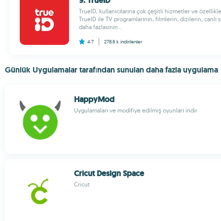
9. TrueID
TrueID, kullanıcılarına çok çeşitli hizmetler ve özellik
TrueID ile TV programlarının, filmlerin, dizilerin, canlı
daha fazlasının...
4.7
278.6 k
indirilenler
Günlük Uygulamalar tarafından sunulan daha fazla uygulama
HappyMod
Uygulamaları ve modifiye edilmiş oyunları indir
Cricut Design Space
Cricut