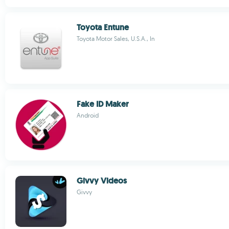
Toyota Entune
Toyota Motor Sales, U.S.A., In
Fake ID Maker
Android
Givvy Videos
Givvy