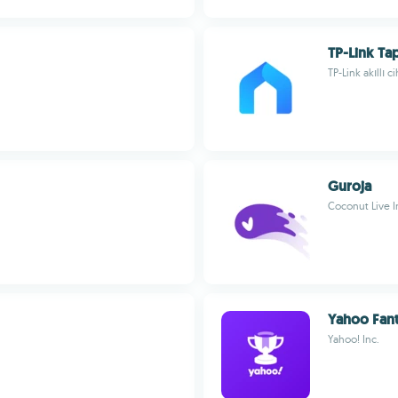
TP-Link Ta
TP-Link akıllı c
Guroja
Coconut Live I
Yahoo Fant
Yahoo! Inc.