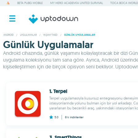
BETA PUBG MOBILE
MY HERO ACADEMIA UNITED SURVIVAL
TOCA BOCA WORLD
ANDROID
/
UYGULAMALAR
/
YAŞAM TARZI
/
GÜNLÜK UYGULAMALAR
Günlük Uygulamalar
Android cihazında, günlük yaşamını kolaylaştıracak bir dizi Gü
uygulama koleksiyonu tam sana göre. Ayrıca, Android üzerinde 
kişiselleştirmen için de birçok opisyon seni bekliyor. Upto
1. Terpel
Terpel uygulamasıyla kusursuz entegrasyonu deneyiml
istasyonlarında yolunu bulman için bir yol arkadaşı.
yararlanan bu becerikli araç, yakınındaki istasyonları ko
5.0
8 k
indirilenler
3. Smart​Things