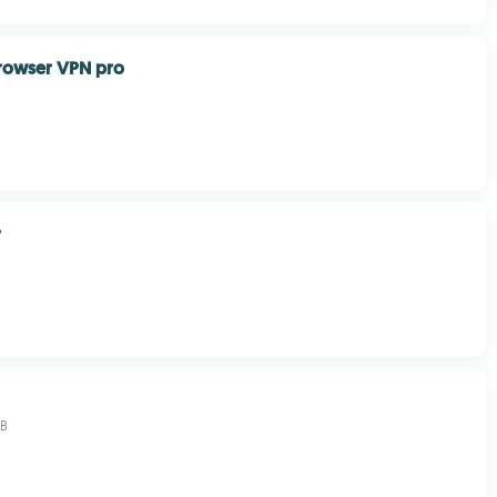
rowser VPN pro
r
MB