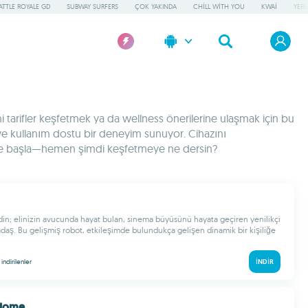
ATTLE ROYALE GD
SUBWAY SURFERS
ÇOK YAKINDA
CHILL WITH YOU
KWAI
YERE
 tarifler keşfetmek ya da wellness önerilerine ulaşmak için bu
ve kullanım dostu bir deneyim sunuyor. Cihazını
meye başla—hemen şimdi keşfetmeye ne dersin?
in; elinizin avucunda hayat bulan, sinema büyüsünü hayata geçiren yenilikçi
kadaş. Bu gelişmiş robot, etkileşimde bulundukça gelişen dinamik bir kişiliğe
k
indirilenler
İNDIR
 Home