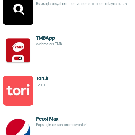
Bu araçla sosyal profilleri ve genel bilgileri kolayca bulun
TMBApp
webmaster TMB
Tori.fi
Tori.fi
Pepsi Max
Pepsi için en son promosyonlar!