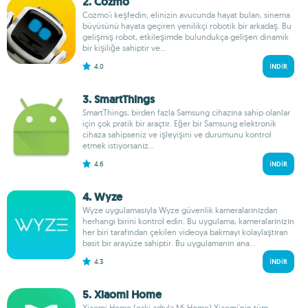
2. Cozmo
Cozmo'i keşfedin; elinizin avucunda hayat bulan, sinema
büyüsünü hayata geçiren yenilikçi robotik bir arkadaş. Bu
gelişmiş robot, etkileşimde bulundukça gelişen dinamik
bir kişiliğe sahiptir ve...
4.0
İNDIR
3. Smart​Things
SmartThings, birden fazla Samsung cihazına sahip olanlar
için çok pratik bir araçtır. Eğer bir Samsung elektronik
cihaza sahipseniz ve işleyişini ve durumunu kontrol
etmek istiyorsanız...
4.6
İNDIR
4. Wyze
Wyze uygulamasıyla Wyze güvenlik kameralarınızdan
herhangi birini kontrol edin. Bu uygulama, kameralarınızın
her biri tarafından çekilen videoya bakmayı kolaylaştıran
basit bir arayüze sahiptir. Bu uygulamanın ana...
4.3
İNDIR
5. Xiaomi Home
Xiaomi Home (eski adıyla Mi Home) Xiaomi'nin tüm