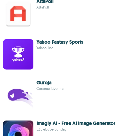
AttaPoll
AttaPoll
Yahoo Fantasy Sports
Yahoo! Inc.
Guroja
Coconut Live Inc.
Imagly AI - Free AI Image Generator
EZE ebube Sunday