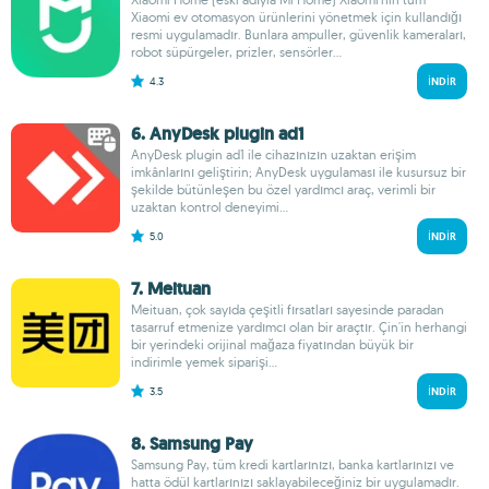
Xiaomi ev otomasyon ürünlerini yönetmek için kullandığı
resmi uygulamadır. Bunlara ampuller, güvenlik kameraları,
robot süpürgeler, prizler, sensörler...
4.3
İNDIR
6. AnyDesk plugin ad1
AnyDesk plugin ad1 ile cihazınızın uzaktan erişim
imkânlarını geliştirin; AnyDesk uygulaması ile kusursuz bir
şekilde bütünleşen bu özel yardımcı araç, verimli bir
uzaktan kontrol deneyimi...
5.0
İNDIR
7. Meituan
Meituan, çok sayıda çeşitli fırsatları sayesinde paradan
tasarruf etmenize yardımcı olan bir araçtır. Çin'in herhangi
bir yerindeki orijinal mağaza fiyatından büyük bir
indirimle yemek siparişi...
3.5
İNDIR
8. Samsung Pay
Samsung Pay, tüm kredi kartlarınızı, banka kartlarınızı ve
hatta ödül kartlarınızı saklayabileceğiniz bir uygulamadır.