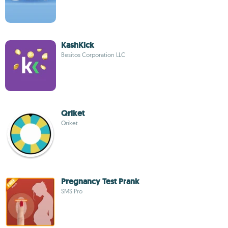
KashKick
Besitos Corporation LLC
Qriket
Qriket
Pregnancy Test Prank
SMS Pro