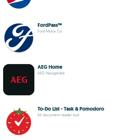
FordPass™
Ford Motor Co.
AEG Home
AEG Hausgeräte
To-Do List - Task & Pomodoro
All document reader tool