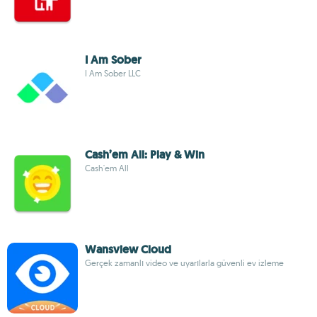
I Am Sober
I Am Sober LLC
Cash’em All: Play & Win
Cash'em All
Wansview Cloud
Gerçek zamanlı video ve uyarılarla güvenli ev izleme