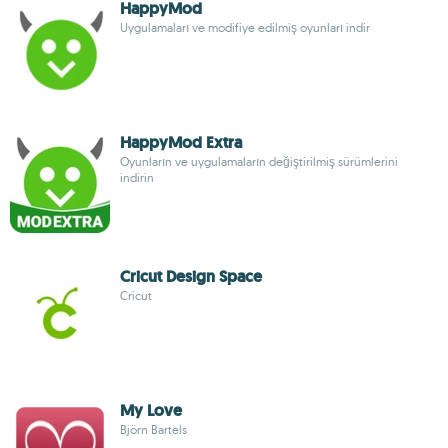
HappyMod
Uygulamaları ve modifiye edilmiş oyunları indir
HappyMod Extra
Oyunların ve uygulamaların değiştirilmiş sürümlerini
indirin
Cricut Design Space
Cricut
My Love
Björn Bartels