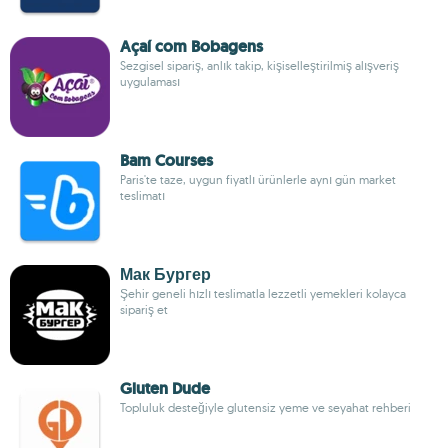
Açaí com Bobagens
Sezgisel sipariş, anlık takip, kişiselleştirilmiş alışveriş
uygulaması
Bam Courses
Paris'te taze, uygun fiyatlı ürünlerle aynı gün market
teslimatı
Мак Бургер
Şehir geneli hızlı teslimatla lezzetli yemekleri kolayca
sipariş et
Gluten Dude
Topluluk desteğiyle glutensiz yeme ve seyahat rehberi