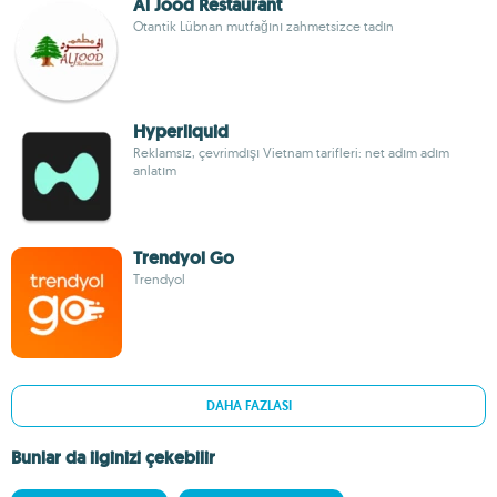
Al Jood Restaurant
Otantik Lübnan mutfağını zahmetsizce tadın
Hyperliquid
Reklamsız, çevrimdışı Vietnam tarifleri: net adım adım
anlatım
Trendyol Go
Trendyol
DAHA FAZLASI
Bunlar da ilginizi çekebilir