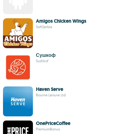
Amigos Chicken Wings
SoftSerbia
Сушкоф
Sushkof
Haven Serve
Bourne Leisure Ltd
OnePriceCoffee
PremiumBonus