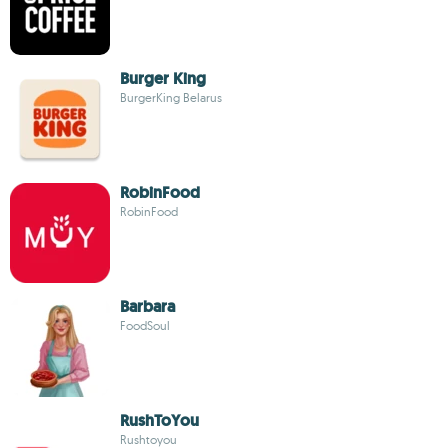
Burger King
BurgerKing Belarus
RobinFood
RobinFood
Barbara
FoodSoul
RushToYou
Rushtoyou