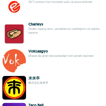
24/7 ücretsiz hızlı hizmetle sushi ve pizza teslimatı
Charleys
Önden sipariş verin, yemeklerinizi özelleştirin ve ödüller
kazanın
VokLaagyo
Dharan'da yerel restoranlardan hızlı yemek teslimatı
来来亭
株式会社来来亭
Taco Bell