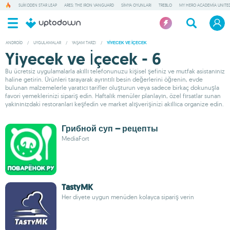
SUIKODEN STAR LEAP
ARES: THE IRON VANGUARD
SIMYA OYUNLARI
TREBLO
MY HERO ACADEMIA UNITED
ANDROID
/
UYGULAMALAR
/
YAŞAM TARZI
/
YIYECEK VE İÇECEK
Yiyecek ve İçecek - 6
Bu ücretsiz uygulamalarla akıllı telefonunuzu kişisel şefiniz ve mutfak asistanınız
haline getirin. Ürünleri tarayarak ayrıntılı besin değerlerini öğrenin, evde
bulunan malzemelerle yaratıcı tarifler oluşturun veya sadece birkaç dokunuşla
favori yemeklerinizi sipariş edin. Haftalık menüler planlayın, özel fırsatlar sunan
yakınınızdaki restoranları keşfedin ve market alışverişinizi akıllıca organize edin.
Грибной суп – рецепты
MediaFort
TastyMK
Her diyete uygun menüden kolayca sipariş verin