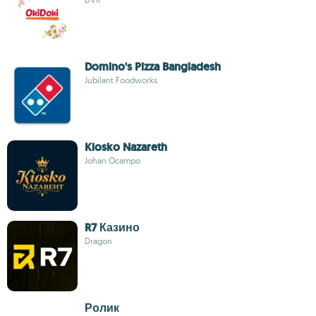
Domino's Pizza Bangladesh
Jubilant Foodworks
Kiosko Nazareth
Johan Ocampo
R7 Казино
Dragon
Ролик