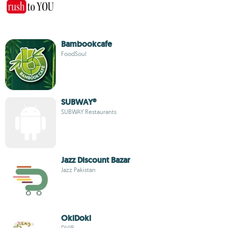
Bambookcafe
FoodSoul
SUBWAY®
SUBWAY Restaurants
Jazz Discount Bazar
Jazz Pakistan
OkiDoki
DVIP