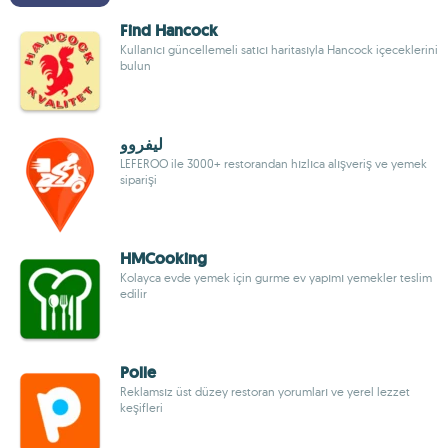
Find Hancock
Kullanıcı güncellemeli satıcı haritasıyla Hancock içeceklerini
bulun
ليفروو
LEFEROO ile 3000+ restorandan hızlıca alışveriş ve yemek
siparişi
HMCooking
Kolayca evde yemek için gurme ev yapımı yemekler teslim
edilir
Polle
Reklamsız üst düzey restoran yorumları ve yerel lezzet
keşifleri