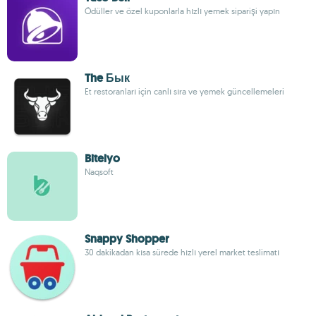
Ödüller ve özel kuponlarla hızlı yemek siparişi yapın
The Бык
Et restoranları için canlı sıra ve yemek güncellemeleri
Bitelyo
Naqsoft
Snappy Shopper
30 dakikadan kısa sürede hızlı yerel market teslimatı