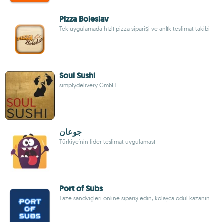
Pizza Boleslav
Tek uygulamada hızlı pizza siparişi ve anlık teslimat takibi
Soul Sushi
simplydelivery GmbH
جوعان
Türkiye'nin lider teslimat uygulaması
Port of Subs
Taze sandviçleri online sipariş edin, kolayca ödül kazanın