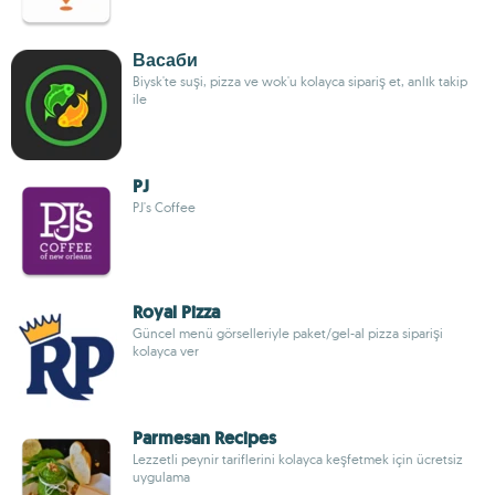
Васаби
Biysk'te suşi, pizza ve wok'u kolayca sipariş et, anlık takip
ile
PJ
PJ's Coffee
Royal Pizza
Güncel menü görselleriyle paket/gel-al pizza siparişi
kolayca ver
Parmesan Recipes
Lezzetli peynir tariflerini kolayca keşfetmek için ücretsiz
uygulama