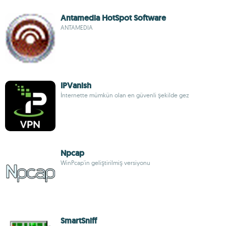
Antamedia HotSpot Software
ANTAMEDIA
IPVanish
İnternette mümkün olan en güvenli şekilde gez
Npcap
WinPcap'in geliştirilmiş versiyonu
SmartSniff