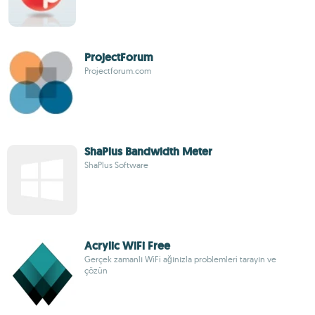
ProjectForum
Projectforum.com
ShaPlus Bandwidth Meter
ShaPlus Software
Acrylic WiFi Free
Gerçek zamanlı WiFi ağınızla problemleri tarayın ve
çözün