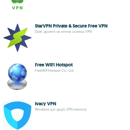
StarVPN Private & Secure Free VPN
Özel, güvenli ve sınırsız ücretsiz VPN
Free WiFi Hotspot
FreeWiFiHotspot Co., Ltd.
Ivacy VPN
Windows için güçlü VPN istemcisi