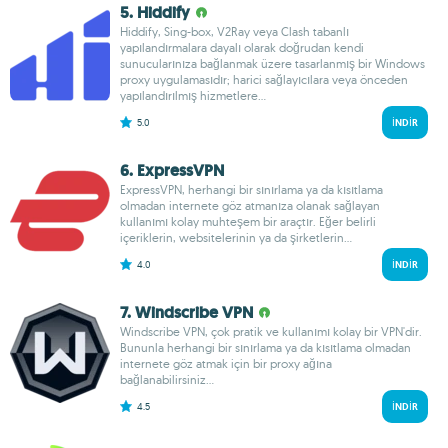
5. Hiddify
Hiddify, Sing-box, V2Ray veya Clash tabanlı
yapılandırmalara dayalı olarak doğrudan kendi
sunucularınıza bağlanmak üzere tasarlanmış bir Windows
proxy uygulamasıdır; harici sağlayıcılara veya önceden
yapılandırılmış hizmetlere...
5.0
İNDIR
6. ExpressVPN
ExpressVPN, herhangi bir sınırlama ya da kısıtlama
olmadan internete göz atmanıza olanak sağlayan
kullanımı kolay muhteşem bir araçtır. Eğer belirli
içeriklerin, websitelerinin ya da şirketlerin...
4.0
İNDIR
7. Windscribe VPN
Windscribe VPN, çok pratik ve kullanımı kolay bir VPN'dir.
Bununla herhangi bir sınırlama ya da kısıtlama olmadan
internete göz atmak için bir proxy ağına
bağlanabilirsiniz...
4.5
İNDIR