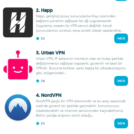
2. Happ
Happ, gelişmiş proxy sunucularına Xray üzerinden
bağlantı yönetimi sağlayan bir ağ uygulamasıdır.
Uygulama, esasen bir VPN servisi değildir; kendi
sunucularınızı ücretsiz veya ücretli olarak yapılandırıp...
5.0
İNDIR
3. Urban VPN
Urban VPN, IP adresinizi mümkün olan en kolay şekilde
değiştirmenizi sağlayan kapsamlı, güvenilir ve basit bir
VPN'dir. Bununla birlikte, sanki başka bir ülkedeymişsiniz
gibi, bölgenizdeki...
3.8
İNDIR
4. NordVPN
NordVPN güçlü bir VPN istemcisidir ve bu araç sayesinde
web'de güvenli bir şekilde gezinebilir, konumunuzu
maskeleyebilir ve internet sansüründen kaçınabilirsiniz.
Belirli içeriğe erişimin sınırlı olduğu...
5.0
İNDIR