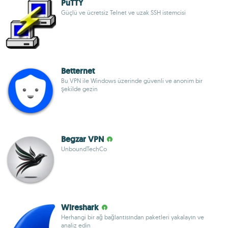
PuTTY
Güçlü ve ücretsiz Telnet ve uzak SSH istemcisi
Betternet
Bu VPN ile Windows üzerinde güvenli ve anonim bir
şekilde gezin
Begzar VPN
UnboundTechCo
Wireshark
Herhangi bir ağ bağlantısından paketleri yakalayın ve
analiz edin