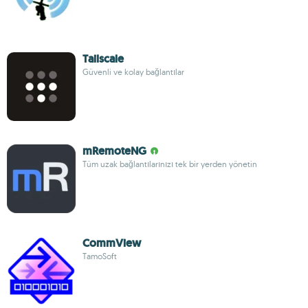
Tailscale
Güvenli ve kolay bağlantılar
mRemoteNG
Tüm uzak bağlantılarınızı tek bir yerden yönetin
CommView
TamoSoft