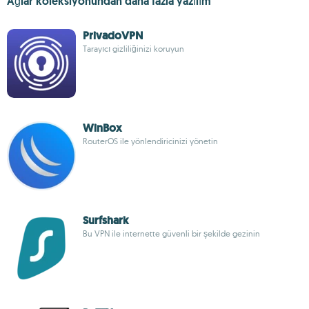
Ağlar koleksiyonundan daha fazla yazılım
PrivadoVPN
Tarayıcı gizliliğinizi koruyun
WinBox
RouterOS ile yönlendiricinizi yönetin
Surfshark
Bu VPN ile internette güvenli bir şekilde gezinin