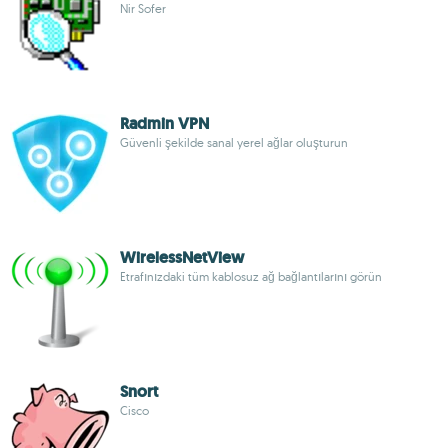
Nir Sofer
Radmin VPN
Güvenli şekilde sanal yerel ağlar oluşturun
WirelessNetView
Etrafınızdaki tüm kablosuz ağ bağlantılarını görün
Snort
Cisco