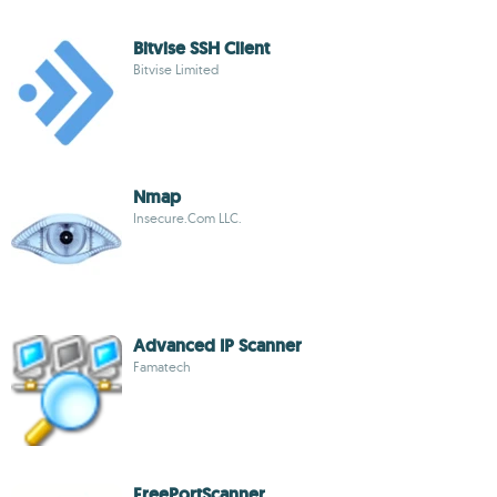
Bitvise SSH Client
Bitvise Limited
Nmap
Insecure.Com LLC.
Advanced IP Scanner
Famatech
FreePortScanner