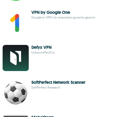
VPN by Google One
Google'ın VPN'i ile internette güvenle gezinin
Defyx VPN
UnboundTechCo
SoftPerfect Network Scanner
SoftPerfect Research