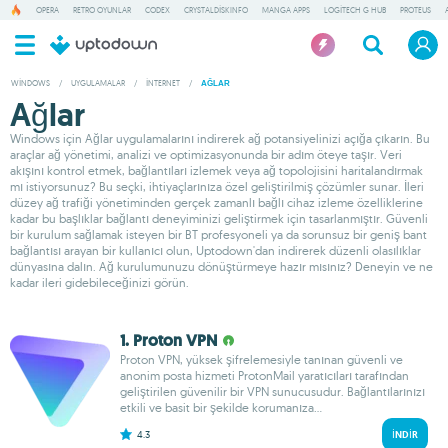
OPERA
RETRO OYUNLAR
CODEX
CRYSTALDISKINFO
MANGA APPS
LOGITECH G HUB
PROTEUS
WINDOWS
/
UYGULAMALAR
/
İNTERNET
/
AĞLAR
Ağlar
Windows için Ağlar uygulamalarını indirerek ağ potansiyelinizi açığa çıkarın. Bu
araçlar ağ yönetimi, analizi ve optimizasyonunda bir adım öteye taşır. Veri
akışını kontrol etmek, bağlantıları izlemek veya ağ topolojisini haritalandırmak
mı istiyorsunuz? Bu seçki, ihtiyaçlarınıza özel geliştirilmiş çözümler sunar. İleri
düzey ağ trafiği yönetiminden gerçek zamanlı bağlı cihaz izleme özelliklerine
kadar bu başlıklar bağlantı deneyiminizi geliştirmek için tasarlanmıştır. Güvenli
bir kurulum sağlamak isteyen bir BT profesyoneli ya da sorunsuz bir geniş bant
bağlantısı arayan bir kullanıcı olun, Uptodown'dan indirerek düzenli olasılıklar
dünyasına dalın. Ağ kurulumunuzu dönüştürmeye hazır mısınız? Deneyin ve ne
kadar ileri gidebileceğinizi görün.
1. Proton VPN
Proton VPN, yüksek şifrelemesiyle tanınan güvenli ve
anonim posta hizmeti ProtonMail yaratıcıları tarafından
geliştirilen güvenilir bir VPN sunucusudur. Bağlantılarınızı
etkili ve basit bir şekilde korumanıza...
4.3
İNDIR