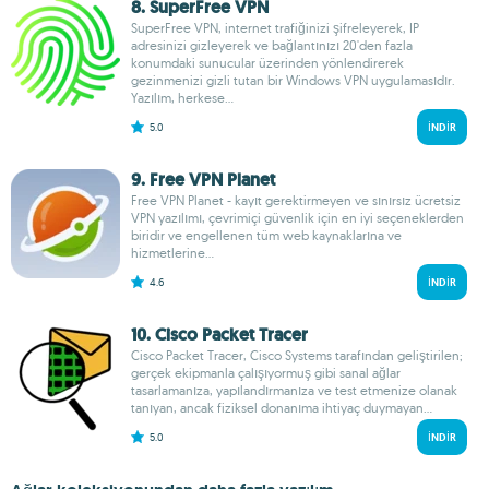
8. SuperFree VPN
SuperFree VPN, internet trafiğinizi şifreleyerek, IP
adresinizi gizleyerek ve bağlantınızı 20'den fazla
konumdaki sunucular üzerinden yönlendirerek
gezinmenizi gizli tutan bir Windows VPN uygulamasıdır.
Yazılım, herkese...
5.0
İNDIR
9. Free VPN Planet
Free VPN Planet - kayıt gerektirmeyen ve sınırsız ücretsiz
VPN yazılımı, çevrimiçi güvenlik için en iyi seçeneklerden
biridir ve engellenen tüm web kaynaklarına ve
hizmetlerine...
4.6
İNDIR
10. Cisco Packet Tracer
Cisco Packet Tracer, Cisco Systems tarafından geliştirilen;
gerçek ekipmanla çalışıyormuş gibi sanal ağlar
tasarlamanıza, yapılandırmanıza ve test etmenize olanak
tanıyan, ancak fiziksel donanıma ihtiyaç duymayan...
5.0
İNDIR