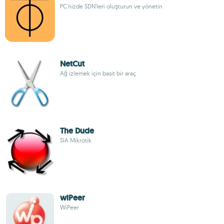
PC'nizde SDN'leri oluşturun ve yönetin
NetCut
Ağ izlemek için basit bir araç
The Dude
SIA Mikrotik
wiPeer
WiPeer