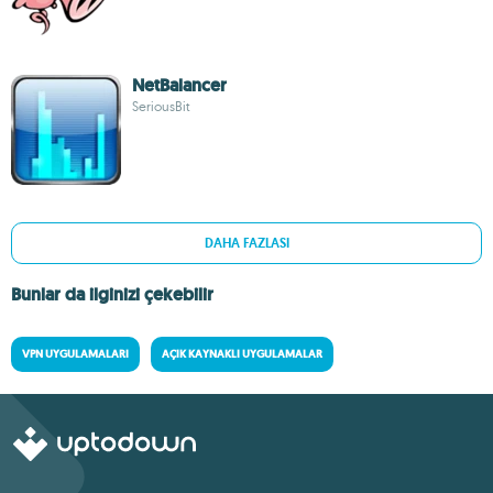
NetBalancer
SeriousBit
DAHA FAZLASI
Bunlar da ilginizi çekebilir
VPN UYGULAMALARI
AÇIK KAYNAKLI UYGULAMALAR