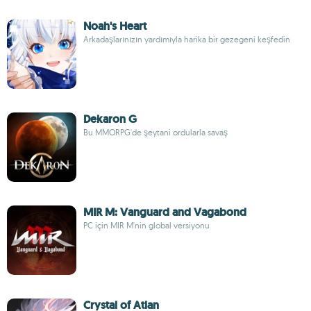
Noah's Heart
Arkadaşlarınızın yardımıyla harika bir gezegeni keşfedin
Dekaron G
Bu MMORPG'de şeytani ordularla savaş
MIR M: Vanguard and Vagabond
PC için MIR M'nin global versiyonu
Crystal of Atlan