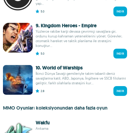
yap...
5.0
İNDIR
9. Kingdom Heroes - Empire
Yüzlerce rakibe karşı devasa çevrimiçi savaşlara gir,
ordunu kurup kahraman yeteneklerini yönet. Görevler,
otomatik hareket ve taktik planlama ile stratejini
konuştur...
5.0
İNDIR
10. World of Warships
İkinci Dünya Savaşı gemileriyle takım tabanlı deniz
savaşlarına katıl; ABD, Japonya, İngiltere ve SSCB filolarını
geliştir, farklı silahlarla stratejini kur...
2.8
İNDIR
MMO Oyunları koleksiyonundan daha fazla oyun
Wakfu
Ankama