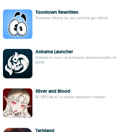
Toontown Rewritten
Toontown Online, bu yeni sürümle geri döndü
Ankama Launcher
Ankama'nın oyun ve animasyon dünyasına açılan bir
portal
Silver and Blood
Bu SRPG'de en iyi vampir vassallarını toplayın
Tarisland