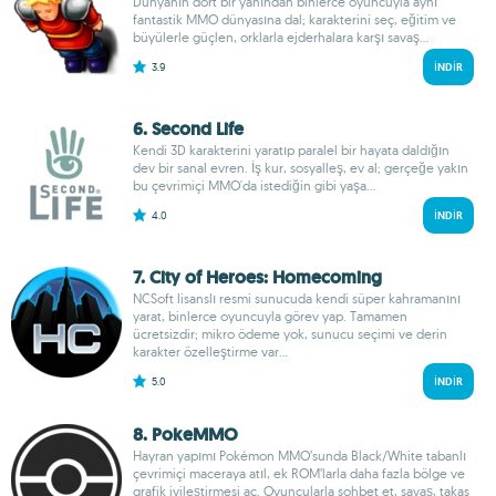
Dünyanın dört bir yanından binlerce oyuncuyla aynı
fantastik MMO dünyasına dal; karakterini seç, eğitim ve
büyülerle güçlen, orklarla ejderhalara karşı savaş...
3.9
İNDIR
6. Second Life
Kendi 3D karakterini yaratıp paralel bir hayata daldığın
dev bir sanal evren. İş kur, sosyalleş, ev al; gerçeğe yakın
bu çevrimiçi MMO'da istediğin gibi yaşa...
4.0
İNDIR
7. City of Heroes: Homecoming
NCSoft lisanslı resmi sunucuda kendi süper kahramanını
yarat, binlerce oyuncuyla görev yap. Tamamen
ücretsizdir; mikro ödeme yok, sunucu seçimi ve derin
karakter özelleştirme var...
5.0
İNDIR
8. PokeMMO
Hayran yapımı Pokémon MMO’sunda Black/White tabanlı
çevrimiçi maceraya atıl, ek ROM’larla daha fazla bölge ve
grafik iyileştirmesi aç. Oyuncularla sohbet et, savaş, takas