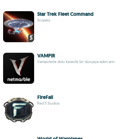
Star Trek Fleet Command
Scopely
VAMPIR
Vampirlerle dolu karanlık bir dünyaya adım atın
FireFall
Red 5 Studios
World of Warplanes