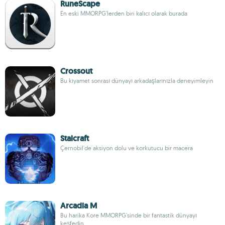
RuneScape
En eski MMORPG'lerden biri kalıcı olarak burada
Crossout
Bu kıyamet sonrası dünyayı arkadaşlarınızla deneyimleyin
Stalcraft
Çernobil'de aksiyon dolu ve korkutucu bir macera
Arcadia M
Bu harika Kore MMORPG'sinde bir fantastik dünyayı
keşfedin