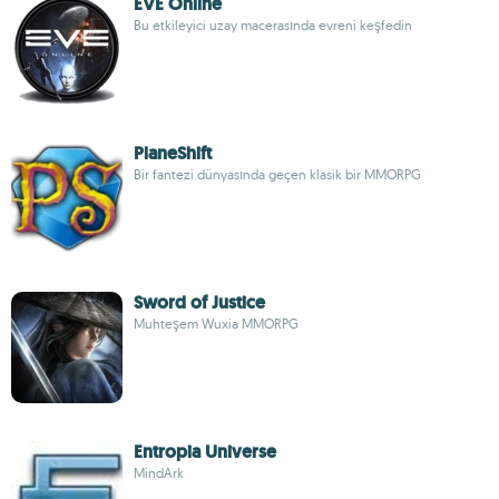
EVE Online
Bu etkileyici uzay macerasında evreni keşfedin
PlaneShift
Bir fantezi dünyasında geçen klasik bir MMORPG
Sword of Justice
Muhteşem Wuxia MMORPG
Entropia Universe
MindArk