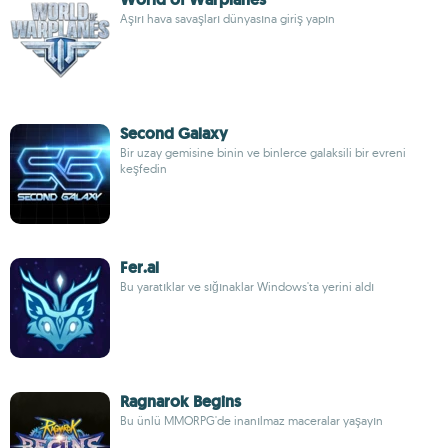
Aşırı hava savaşları dünyasına giriş yapın
Second Galaxy
Bir uzay gemisine binin ve binlerce galaksili bir evreni
keşfedin
Fer.al
Bu yaratıklar ve sığınaklar Windows'ta yerini aldı
Ragnarok Begins
Bu ünlü MMORPG'de inanılmaz maceralar yaşayın