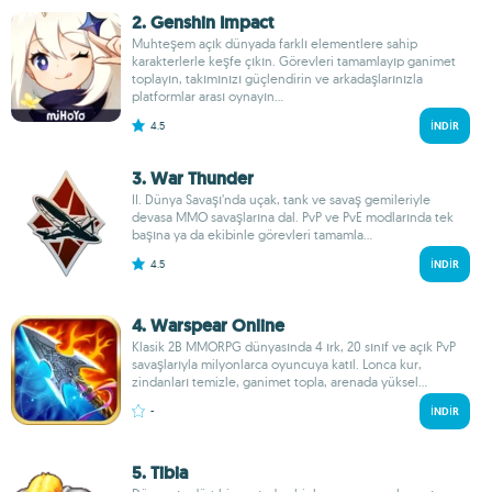
2. Genshin Impact
Muhteşem açık dünyada farklı elementlere sahip
karakterlerle keşfe çıkın. Görevleri tamamlayıp ganimet
toplayın, takımınızı güçlendirin ve arkadaşlarınızla
platformlar arası oynayın...
4.5
İNDIR
3. War Thunder
II. Dünya Savaşı’nda uçak, tank ve savaş gemileriyle
devasa MMO savaşlarına dal. PvP ve PvE modlarında tek
başına ya da ekibinle görevleri tamamla...
4.5
İNDIR
4. Warspear Online
Klasik 2B MMORPG dünyasında 4 ırk, 20 sınıf ve açık PvP
savaşlarıyla milyonlarca oyuncuya katıl. Lonca kur,
zindanları temizle, ganimet topla, arenada yüksel...
-
İNDIR
5. Tibia