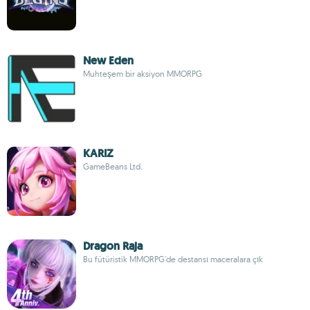
New Eden
Muhteşem bir aksiyon MMORPG
KARIZ
GameBeans Ltd.
Dragon Raja
Bu fütüristik MMORPG'de destansı maceralara çık