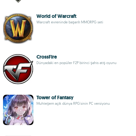
World of Warcraft
Warcraft evreninde başarılı MMORPG seti
CrossFire
Dünyadaki en popüler F2P birinci şahıs atış oyunu
Tower of Fantasy
Muhteşem açık dünya RPG'sinin PC versiyonu