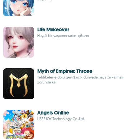
Life Makeover
Hayali bir yaşamın tadını çıkarın
Myth of Empires: Throne
Tehlikelerle dolu geniş açık dünyada hayatta kalmak
zorunda kal
Angels Online
USERJOY Technology Co.,Ltd.