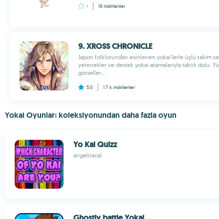
-
19
indirilenler
9. XROSS CHRONICLE
Japon folklorundan esinlenen yokai’lerle üçlü takım sava
yetenekler ve destek yokai atamalarıyla taktik dolu. Y
görseller...
5.0
1.7 k
indirilenler
Yokai Oyunları koleksiyonundan daha fazla oyun
Yo Kai Quizz
angelitacal
Ghostly battle Yokai