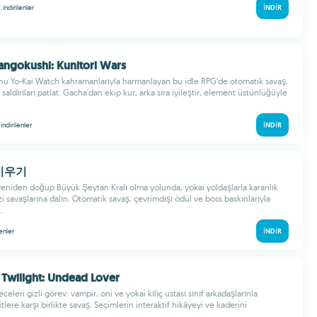
k
indirilenler
İNDIR
Sangokushi: Kunitori Wars
unu Yo-Kai Watch kahramanlarıyla harmanlayan bu idle RPG’de otomatik savaş,
, saldırıları patlat. Gacha’dan ekip kur, arka sıra iyileştir, element üstünlüğüyle
k
indirilenler
İNDIR
 키우기
yeniden doğup Büyük Şeytan Kralı olma yolunda, yokai yoldaşlarla karanlık
i savaşlarına dalın. Otomatik savaş, çevrimdışı ödül ve boss baskınlarıyla
.
lenler
İNDIR
 Twilight: Undead Lover
celeri gizli görev: vampir, oni ve yokai kılıç ustası sınıf arkadaşlarınla
lere karşı birlikte savaş. Seçimlerin interaktif hikâyeyi ve kaderini