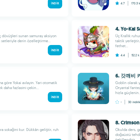
İNDIR
4.7
170.3 
4. Yo-Kai 
ıç dövüşleri sunan samuray aksiyon
Üç Krallık ruh
 setleriyle derin özelleştirme...
taktik yerleştir
fethet...
İNDIR
4.4
52.2 
6. 갓깨비
a göre Yokai avlayın. Yarı otomatik
Goblin olarak 
k daha fazlasını çekin...
Oryantal fantez
hızla güçlenin..
İNDIR
-
30
indiri
8. Crimson
a sokağını kur. Dükkân geliştir, ruh
Okulda ders, ge
doğaüstü tehdit
şekillendirir...