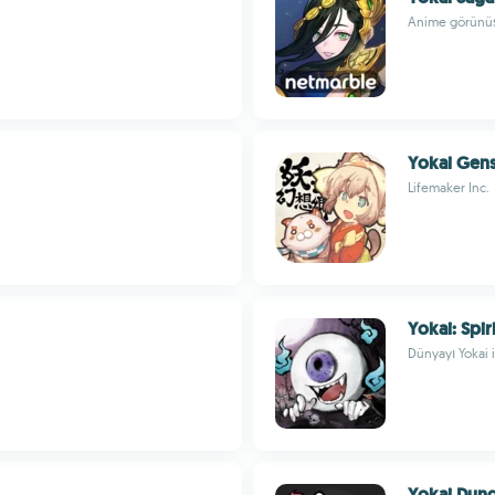
Anime görünüş
Yokai Gen
Lifemaker Inc.
Yokai: Spir
Dünyayı Yokai i
Yokai Dun