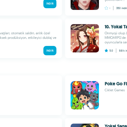
İNDIR
-
350
indir
10. Yokai 
şları; otomatik saldırı, anlık özel
Onmyoji olup J
üksek prodüksiyon, etkileyici dublaj ve
MMOARPG'de oto
oyuncularla sav
İNDIR
5.0
9.8 k
i
Poke Go F
Ciklet Games
Yokai Saga