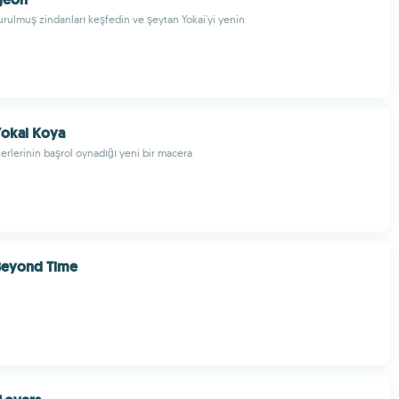
urulmuş zindanları keşfedin ve şeytan Yokai'yi yenin
Yokai Koya
erlerinin başrol oynadığı yeni bir macera
Beyond Time