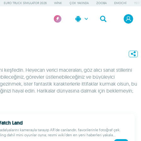
EURO TRUCK SIMULATOR 2026
WINK
ÇOK YAKINDA
ZOOBA
EMOCHI
YERE
eşfedin. Heyecan verici maceraları, göz alıcı sanat stillerini
ebileceğiniz, görevler üstlenebileceğiniz ve büyüleyici
gezinmek, ister fantastik karakterlerle ittifaklar kurmak olsun, bu
diğinizi hayal edin. Harikalar dünyasına dalmak için beklemeyin;
Watch Land
dalyalarını kamerayla tarayıp AR’de canlandır, favorilerinle fotoğraf çek.
ing dahil mini oyunlar oyna; resmi wiki’den en yeni haberleri yakala...