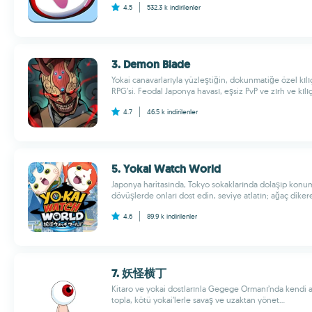
4.5
532.3 k
indirilenler
3. Demon Blade
Yokai canavarlarıyla yüzleştiğin, dokunmatiğe özel kıl
RPG’si. Feodal Japonya havası, eşsiz PvP ve zırh ve kılıç
4.7
46.5 k
indirilenler
5. Yokai Watch World
Japonya haritasında, Tokyo sokaklarında dolaşıp konum
dövüşlerde onları dost edin, seviye atlatın; ağaç dikere
4.6
89.9 k
indirilenler
7. 妖怪横丁
Kitaro ve yokai dostlarınla Gegege Ormanı’nda kendi ar
topla, kötü yokai’lerle savaş ve uzaktan yönet...