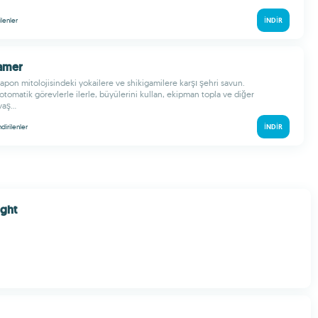
ilenler
İNDIR
Tamer
apon mitolojisindeki yokailere ve shikigamilere karşı şehri savun.
matik görevlerle ilerle, büyülerini kullan, ekipman topla ve diğer
aş...
ndirilenler
İNDIR
ight