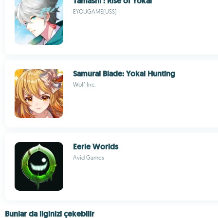
Tamashi : Rise of Yokai
EYOUGAME(USS)
Samurai Blade: Yokai Hunting
Wolf Inc.
Eerie Worlds
Avid Games
Bunlar da ilginizi çekebilir