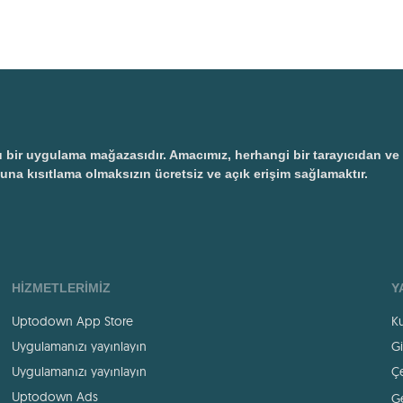
 uygulama mağazasıdır. Amacımız, herhangi bir tarayıcıdan ve ayr
una kısıtlama olmaksızın ücretsiz ve açık erişim sağlamaktır.
HIZMETLERIMIZ
Y
Uptodown App Store
Ku
Uygulamanızı yayınlayın
Gi
Uygulamanızı yayınlayın
Çe
Uptodown Ads
Ge