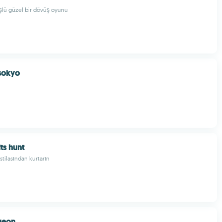
lü güzel bir dövüş oyunu
sokyo
its hunt
stilasından kurtarın
geon