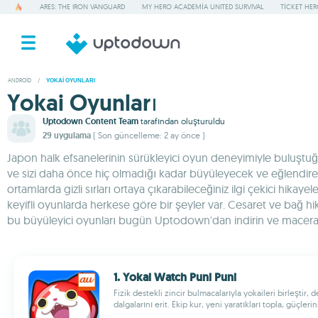
ARES: THE IRON VANGUARD
MY HERO ACADEMIA UNITED SURVIVAL
TICKET HE
ANDROID
/
YOKAI OYUNLARI
Yokai Oyunları
Uptodown Content Team
tarafından oluşturuldu
29 uygulama
( Son güncelleme: 2 ay önce )
Japon halk efsanelerinin sürükleyici oyun deneyimiyle buluştuğu 
ve sizi daha önce hiç olmadığı kadar büyüleyecek ve eğlendirecek 
ortamlarda gizli sırları ortaya çıkarabileceğiniz ilgi çekici hikay
keyifli oyunlarda herkese göre bir şeyler var. Cesaret ve bağ hik
bu büyüleyici oyunları bugün Uptodown'dan indirin ve macera 
1. Yokai Watch Puni Puni
Fizik destekli zincir bulmacalarıyla yokaileri birleştir
dalgalarını erit. Ekip kur, yeni yaratıkları topla, güçlerini