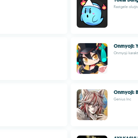
Rastgele oluşt
Onmyoji: 
Onmyoji karakt
Onmyoji: 
Genius Inc