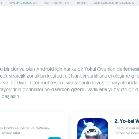
RO
VPN UYGULAMALARI
BATTLE ROYALE GD
TREBLO
AÇIK-KAYNAKLI UYGULAMALAR
bir dünya olan Android için harika bir Yokai Oyunları derlemesini k
stratejik zorlukları keşfedin. Efsanevi varlıklarla etkileşime gir
eler sizi bekliyor. İster muhteşem sıra tabanlı dövüş senaryolarında 
ayelerinin derinliklerine dalarken gizemli varlıklarla yüz yüze gel
başlasın.
2. Yo-kai 
, dev kombolar patlat ve düşman
Resmi Yo-kai ma
 seviye atlat...
Pinball ve bowl