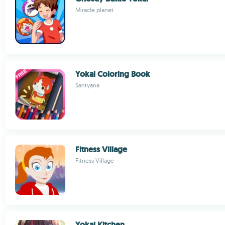
Miracle planet
Yokai Coloring Book
Santyana
Fitness Village
Fitness Village
Yokai Kitchen