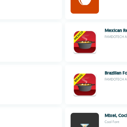
Mexican R
FAMDOTECH A
Brazilian 
FAMDOTECH A
Mixel, Coc
Cool Font