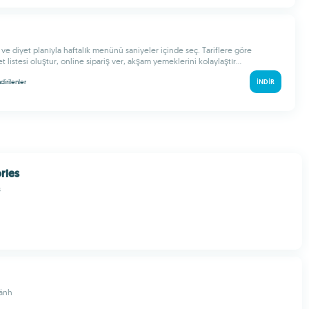
 ve diyet planıyla haftalık menünü saniyeler içinde seç. Tariflere göre
 listesi oluştur, online sipariş ver, akşam yemeklerini kolaylaştır...
ndirilenler
İNDIR
ries
s
ánh