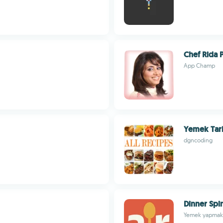
Chef Rida 
App Champ
Yemek Tari
dgncoding
Dinner Spi
Yemek yapmak h