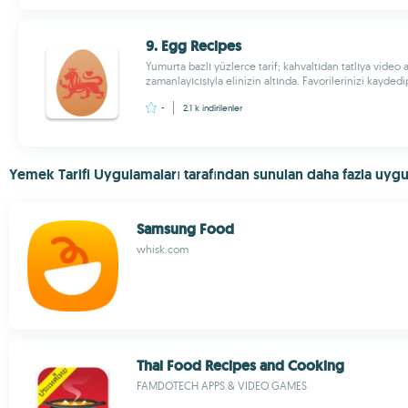
9. Egg Recipes
Yumurta bazlı yüzlerce tarif; kahvaltıdan tatlıya video
zamanlayıcısıyla elinizin altında. Favorilerinizi kaydedip
-
2.1 k
indirilenler
Yemek Tarifi Uygulamaları tarafından sunulan daha fazla uyg
Samsung Food
whisk.com
Thai Food Recipes and Cooking
FAMDOTECH APPS & VIDEO GAMES