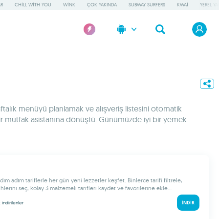
AR
CHILL WITH YOU
WINK
ÇOK YAKINDA
SUBWAY SURFERS
KWAI
YEREL Y
talık menüyü planlamak ve alışveriş listesini otomatik
el bir mutfak asistanına dönüştü. Günümüzde iyi bir yemek
dım adım tariflerle her gün yeni lezzetler keşfet. Binlerce tarifi filtrele,
lerini seç, kolay 3 malzemeli tarifleri kaydet ve favorilerine ekle...
k
indirilenler
İNDIR