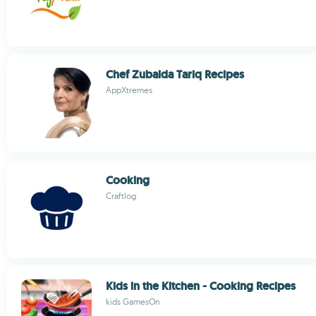
Chef Zubaida Tariq Recipes
AppXtremes
Cooking
Craftlog
Kids in the Kitchen - Cooking Recipes
kids GamesOn