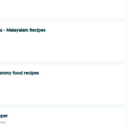
u - Malayalam Recipes
 yummy food recipes
eper
ited