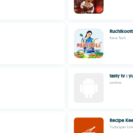
Ruchikoott
Keve Tech
tasty tv :
yonkoo
Recipe Ke
Tudorspan Lim