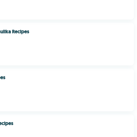
ulika Recipes
pes
ecipes