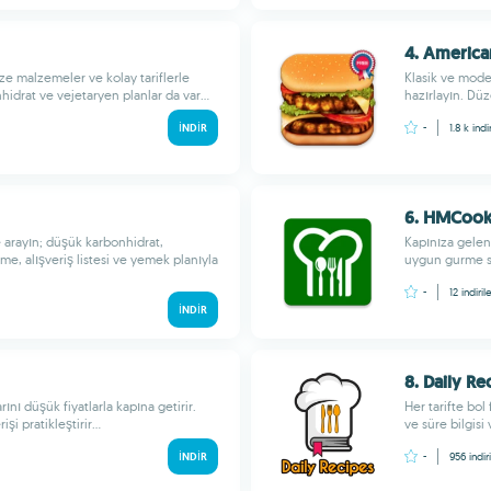
4. America
aze malzemeler ve kolay tariflerle
Klasik ve mode
drat ve vejetaryen planlar da var...
hazırlayın. Düze
İNDIR
-
1.8 k
indi
6. HMCook
rle arayın; düşük karbonhidrat,
Kapınıza gelen 
e, alışveriş listesi ve yemek planıyla
uygun gurme se
-
12
indiril
İNDIR
8. Daily Re
nı düşük fiyatlarla kapına getirir.
Her tarifte bol
i pratikleştirir...
ve süre bilgisi
İNDIR
-
956
indir