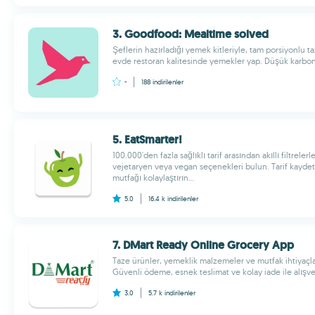
3. Goodfood: Mealtime solved
Şeflerin hazırladığı yemek kitleriyle, tam porsiyonlu t
evde restoran kalitesinde yemekler yap. Düşük karbonhi
-
188
indirilenler
5. EatSmarter!
100.000'den fazla sağlıklı tarif arasından akıllı filtrele
vejetaryen veya vegan seçenekleri bulun. Tarif kaydetm
mutfağı kolaylaştırın...
5.0
16.4 k
indirilenler
7. DMart Ready Online Grocery App
Taze ürünler, yemeklik malzemeler ve mutfak ihtiyaçları
Güvenli ödeme, esnek teslimat ve kolay iade ile alışveriş
3.0
5.7 k
indirilenler