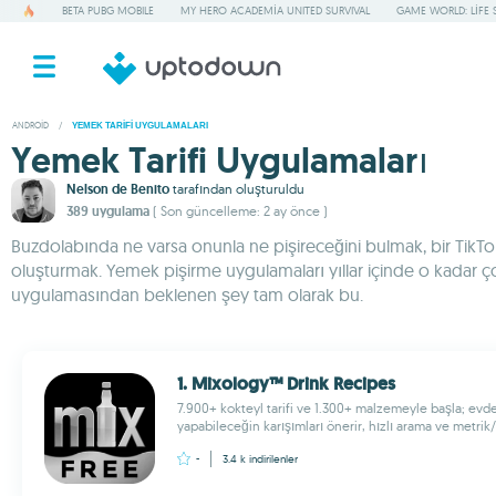
BETA PUBG MOBILE
MY HERO ACADEMIA UNITED SURVIVAL
GAME WORLD: LIFE 
ANDROID
/
YEMEK TARIFI UYGULAMALARI
Yemek Tarifi Uygulamaları
Nelson de Benito
tarafından oluşturuldu
389 uygulama
( Son güncelleme: 2 ay önce )
Buzdolabında ne varsa onunla ne pişireceğini bulmak, bir TikTo
oluşturmak. Yemek pişirme uygulamaları yıllar içinde o kadar çok 
uygulamasından beklenen şey tam olarak bu.
1. Mixology™ Drink Recipes
7.900+ kokteyl tarifi ve 1.300+ malzemeyle başla; evdek
yapabileceğin karışımları önerir, hızlı arama ve metrik/
-
3.4 k
indirilenler