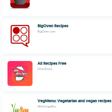
BigOven Recipes
BigOven.com
All Recipes Free
OmniDroid
VegMenu: Vegetarian and vegan recipes
WithAngelBro