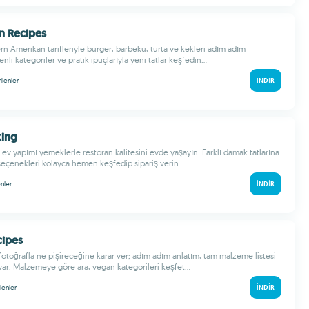
n Recipes
rn Amerikan tarifleriyle burger, barbekü, turta ve kekleri adım adım
nli kategoriler ve pratik ipuçlarıyla yeni tatlar keşfedin...
rilenler
İNDIR
ing
ev yapımı yemeklerle restoran kalitesini evde yaşayın. Farklı damak tatlarına
çenekleri kolayca hemen keşfedip sipariş verin...
enler
İNDIR
cipes
 fotoğrafla ne pişireceğine karar ver; adım adım anlatım, tam malzeme listesi
 var. Malzemeye göre ara, vegan kategorileri keşfet...
ilenler
İNDIR