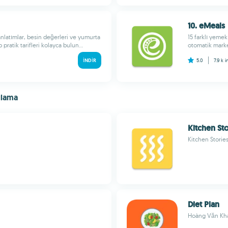
10. eMeals
 anlatımlar, besin değerleri ve yumurta
15 farklı yemek
 pratik tarifleri kolayca bulun...
otomatik market
İNDIR
5.0
7.9 k
i
ulama
Kitchen Sto
Kitchen Storie
Diet Plan
Hoàng Văn Kh