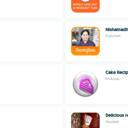
Nishamadh
PublicSoft
Cake Reci
Androidy
Delicious r
Назарко