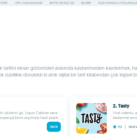
STORY
VPN UYGULAMALARI
BATTLE ROYALE GD
BLURRR
AÇIK-KAYNAKLI UYGULAMAL
k tarifini ekran görüntüleri arasında kaybetmeden kaydetmek, haf
özellikle donatıldı ki artık dijital bir tarif kitabından çok kişis
2. Tasty
i içkilerini gir, Liquor Cabinet sana
Viral videolu, a
imperyal birim seçimiyle hayli pratik...
beslenme tercih
İNDIR
5.0
124.6 