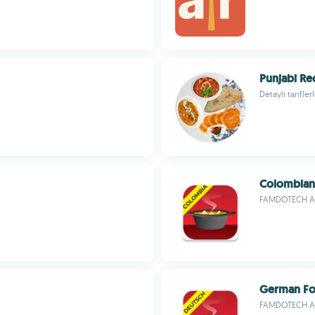
Punjabi Re
Detaylı tarifle
Colombian
FAMDOTECH A
German Fo
FAMDOTECH A