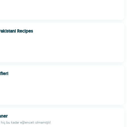
Pakistani Recipes
fleri
nner
iç bu kadar eğlenceli olmamıştı!