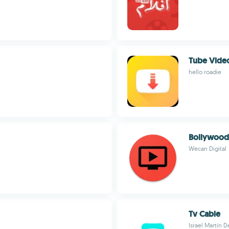
Tube Vide
hello roadie
Bollywood
Wecan Digital
Tv Cable
Israel Martín 