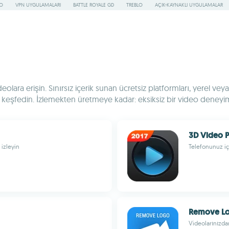
RO
VPN UYGULAMALARI
BATTLE ROYALE GD
TREBLO
AÇIK-KAYNAKLI UYGULAMALAR
 videolara erişin. Sınırsız içerik sunan ücretsiz platformları, yerel
ı keşfedin. İzlemekten üretmeye kadar: eksiksiz bir video deneyim
3D Video P
 izleyin
Telefonunuz iç
Remove Lo
Videolarınızdan