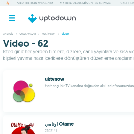
ARES: THE IRON VANGUARD
MY HERO ACADEMIA UNITED SURVIVAL
TICKET HE
ANDROID
/
UYGULAMALAR
/
MULTIMEDYA
/
VIDEO
Video - 62
İstediğiniz her yerden filmlere, dizilere, canlı yayınlara ve kısa
klipleri yayıma hazır içeriklere dönüştüren düzenleme araçların
uktvnow
Herhangi bir TV kanalını doğrudan akıllı telefonunuzdan
اوتامي Otame
2622141