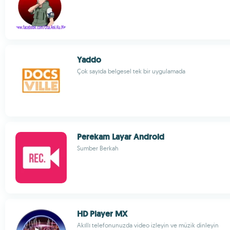
Yaddo
Çok sayıda belgesel tek bir uygulamada
Perekam Layar Android
Sumber Berkah
HD Player MX
Akıllı telefonunuzda video izleyin ve müzik dinleyin