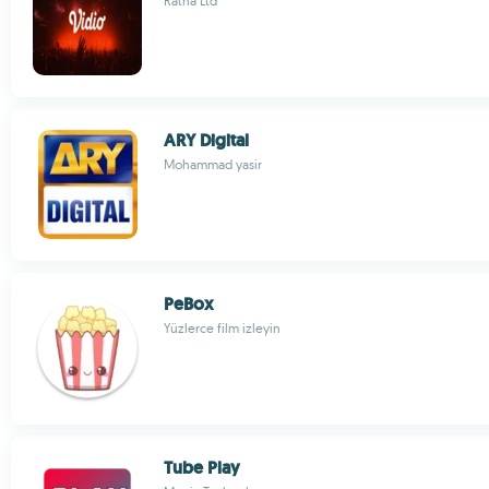
Ratna Ltd
ARY Digital
Mohammad yasir
PeBox
Yüzlerce film izleyin
Tube Play