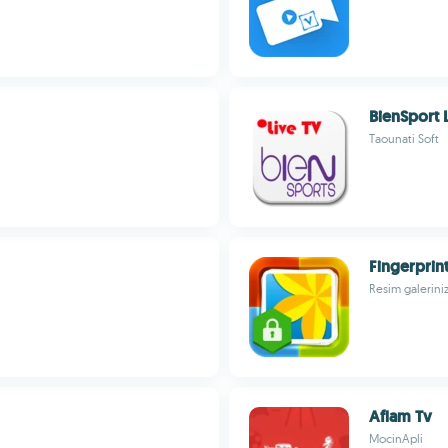
BienSport 
Taounati Soft
Fingerprin
Resim galeriniz
Aflam Tv
MocinApli