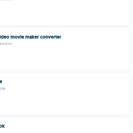
video movie maker converter
roid.Inc
e
logy
tok