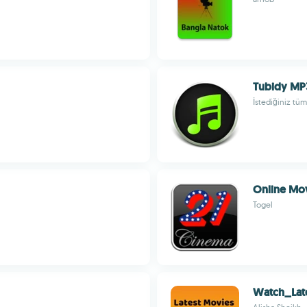
Tubidy MP
İstediğiniz tüm 
Online Mo
Togel
Watch_Lat