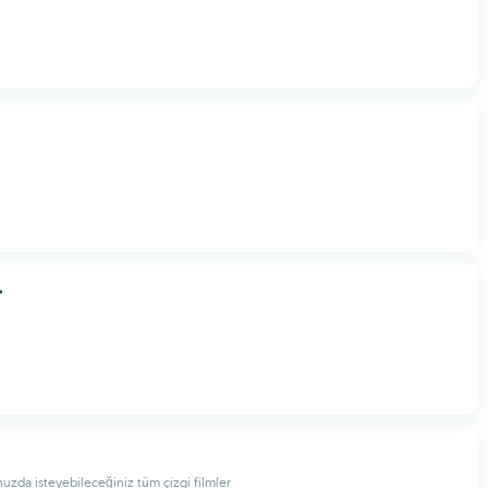
r
nuzda isteyebileceğiniz tüm çizgi filmler