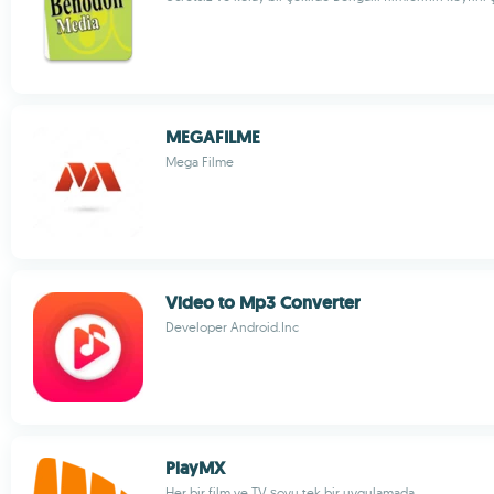
MEGAFILME
Mega Filme
Video to Mp3 Converter
Developer Android.Inc
PlayMX
Her bir film ve TV şovu tek bir uygulamada