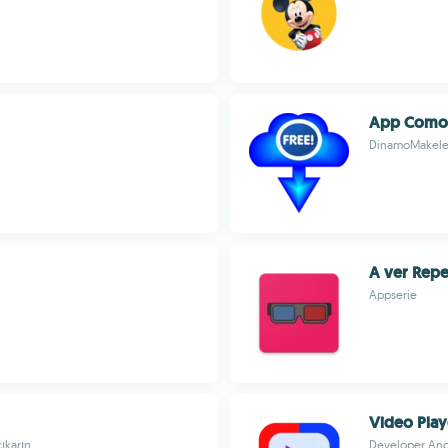
App Como 
DinamoMakele
A ver Repe
Appserie
Video Play
çıkarın
Developer And