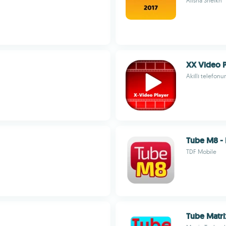
Alisha Sheikh
XX Video P
Akıllı telefon
Tube M8 -
TDF Mobile
Tube Matri