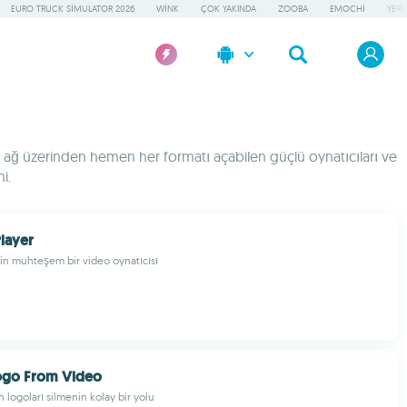
EURO TRUCK SIMULATOR 2026
WINK
ÇOK YAKINDA
ZOOBA
EMOCHI
YERE
 veya ağ üzerinden hemen her formatı açabilen güçlü oynatıcıları ve
i.
layer
in muhteşem bir video oynatıcısı
go From Video
 logoları silmenin kolay bir yolu