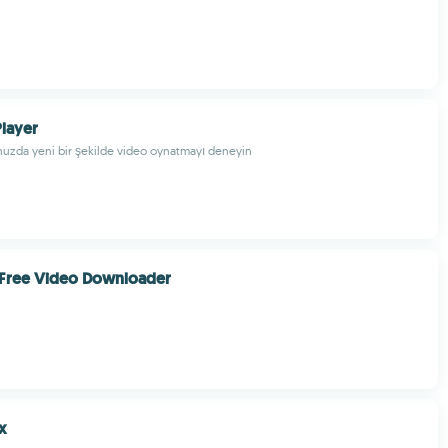
layer
unuzda yeni bir şekilde video oynatmayı deneyin
 Free Video Downloader
x