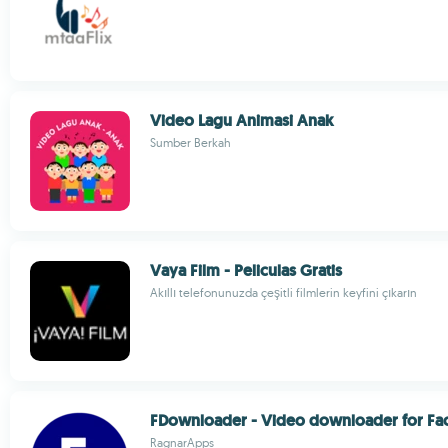
Video Lagu Animasi Anak
Sumber Berkah
Vaya Film - Peliculas Gratis
Akıllı telefonunuzda çeşitli filmlerin keyfini çıkarın
FDownloader - Video downloader for F
RagnarApps