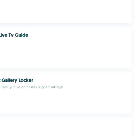
Live Tv Guide
t Gallery Locker
i koruyun ve en hassas bilgileri saklayın