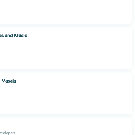
os and Music
 Masala
Developers