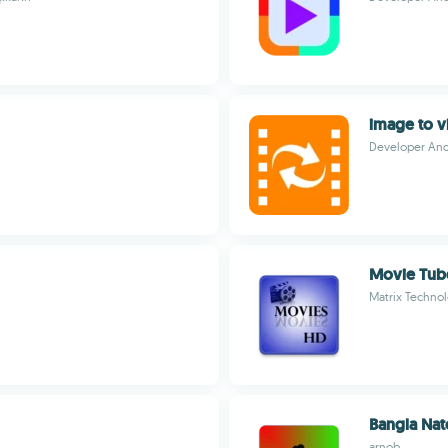
image to 
Developer And
Movie Tub
Matrix Techno
Bangla Na
arnob