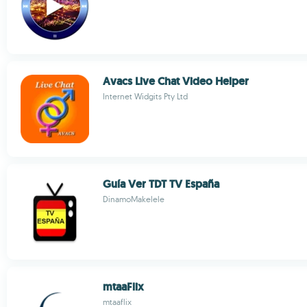
Avacs Live Chat Video Helper
Internet Widgits Pty Ltd
Guía Ver TDT TV España
DinamoMakelele
mtaaFlix
mtaaflix