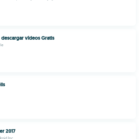
descargar vídeos Gratis
le
lis
er 2017
roid.Inc