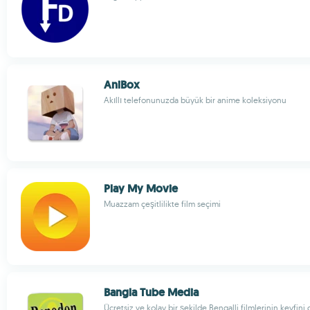
AniBox
Akıllı telefonunuzda büyük bir anime koleksiyonu
Play My Movie
Muazzam çeşitlilikte film seçimi
Bangla Tube Media
Ücretsiz ve kolay bir şekilde Bengalli filmlerinin keyfini 