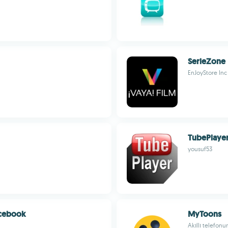
SerieZone
EnJoyStore Inc
TubePlaye
yousuf53
acebook
MyToons
Akıllı telefonu