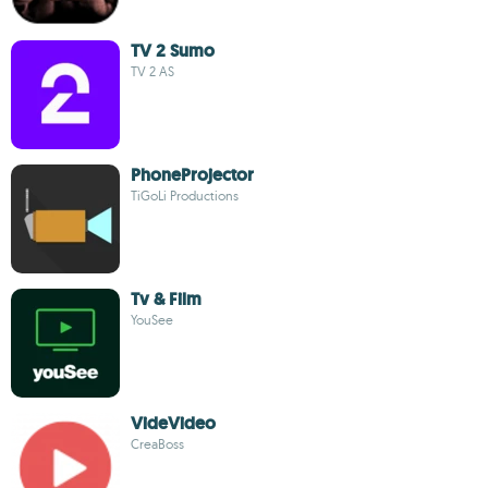
TV 2 Sumo
TV 2 AS
PhoneProjector
TiGoLi Productions
Tv & Film
YouSee
VideVideo
CreaBoss