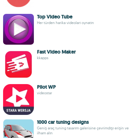
Top Video Tube
Her türden harika videoları oynatın
Fast Video Maker
kkapps
Pilot WP
videostar
1000 car tuning designs
Geniş araç tuning tasarım galerisine çevrimdışı erişin ve
ilham alın