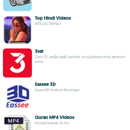
Top Hindi Videos
INTELLECTWINGS
3sat
Canlı TV, isteğe bağlı içerikler ve kişiselleştirilmiş deneyim
sunar
Eassee 3D
Eassee3D Android Developer
Quran MP4 Videos
Ahmad Shaman Al-Ani