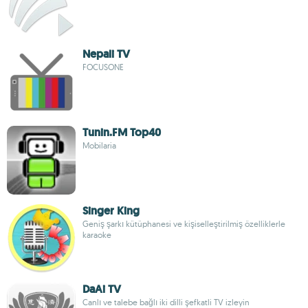
Nepali TV
FOCUSONE
Tunin.FM Top40
Mobilaria
Singer King
Geniş şarkı kütüphanesi ve kişiselleştirilmiş özelliklerle
karaoke
DaAi TV
Canlı ve talebe bağlı iki dilli şefkatli TV izleyin