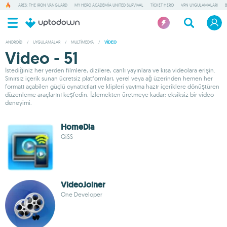
ARES: THE IRON VANGUARD
MY HERO ACADEMIA UNITED SURVIVAL
TICKET HERO
VPN UYGULAMALARI
ANDROID
/
UYGULAMALAR
/
MULTIMEDYA
/
VIDEO
Video - 51
İstediğiniz her yerden filmlere, dizilere, canlı yayınlara ve kısa videolara erişin.
Sınırsız içerik sunan ücretsiz platformları, yerel veya ağ üzerinden hemen her
formatı açabilen güçlü oynatıcıları ve klipleri yayıma hazır içeriklere dönüştüren
düzenleme araçlarını keşfedin. İzlemekten üretmeye kadar: eksiksiz bir video
deneyimi.
HomeDia
QiSS
VideoJoiner
One Developer