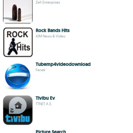
Zell Enterprises
Rock Bands Hits
AIM News & Video
Tubemp4videodownload
Fenek
Tivibu Ev
TTNET A.S.
Picture Search