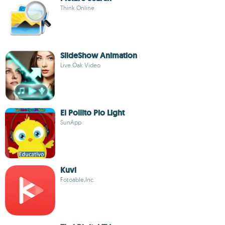
Think Online
SlideShow Animation
Live Oak Video
El Pollito Pio Light
SunApp
Kuvi
Fotoable,Inc.