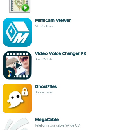
MimiCam Viewer
MimiSoft.inc
Video Voice Changer FX
Bizo Mobile
GhostFiles
Bunny Labs
MegaCable
Telefonia por cable SA de CV