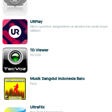
URPlay
Eğitici içeriklere, belgesellere ve derslere her yerde erişim
sağlayın
TD Viewer
TECVOZ
Musik Dangdut Indonesia Baru
Rayyi
UltraFlix
NanoTech Entertainment