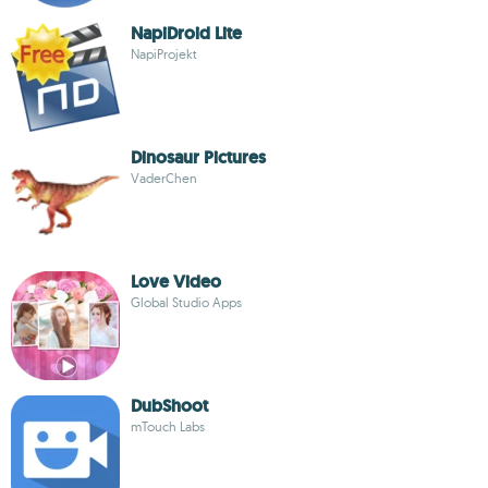
NapiDroid Lite
NapiProjekt
Dinosaur Pictures
VaderChen
Love Video
Global Studio Apps
DubShoot
mTouch Labs