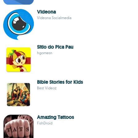
Videona
Videona Socialmedia
Sitio do Pica Pau
hgomesn
Bible Stories for Kids
Best Videoz
Amazing Tattoos
FishDroid