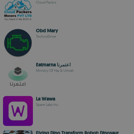
Cloud Packrs
Obd Mary
TechnoDrive
Eatmarna اعتمرنا
Ministry Of Haj & Umrah
La Wawa
Spare Labs Inc.
Flying Dino Transform Robot: Dinosaur