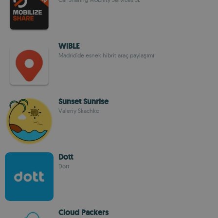
WiBLE
Madrid'de esnek hibrit araç paylaşımı
Sunset Sunrise
Valeriy Skachko
Dott
Dott
Cloud Packers