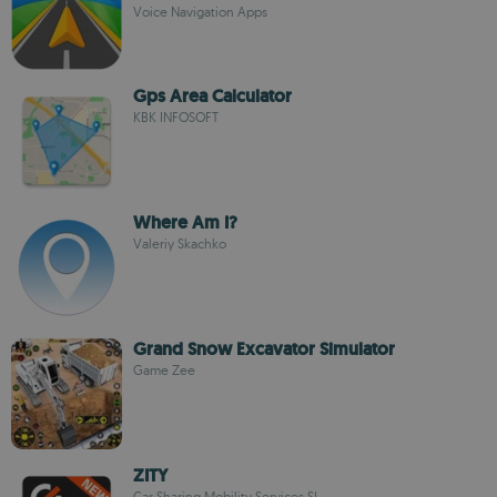
Voice Navigation Apps
Gps Area Calculator
KBK INFOSOFT
Where Am I?
Valeriy Skachko
Grand Snow Excavator Simulator
Game Zee
ZITY
Car Sharing Mobility Services SL