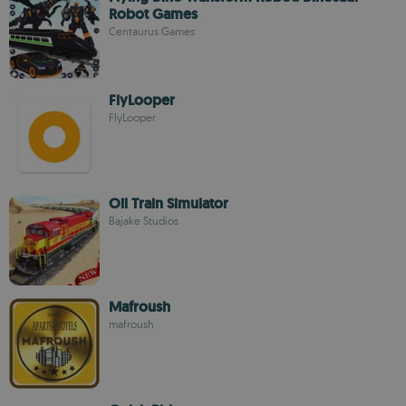
Robot Games
Centaurus Games
FlyLooper
FlyLooper
Oil Train Simulator
Bajake Studios
Mafroush
mafroush