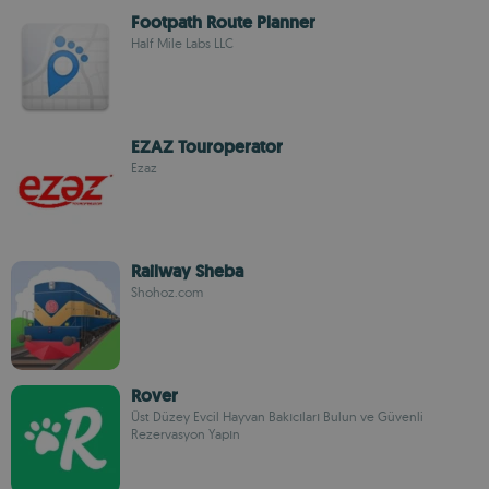
Footpath Route Planner
Half Mile Labs LLC
EZAZ Touroperator
Ezaz
Railway Sheba
Shohoz.com
Rover
Üst Düzey Evcil Hayvan Bakıcıları Bulun ve Güvenli
Rezervasyon Yapın