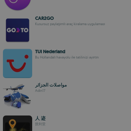
CAR2GO
Kusursuz paylaşımlı araç kiralama uygulaması
TUI Nederland
Bu Hollandalı havayolu ile tatilinizi ayırtın
مواصلات الجزائر
Adin17
人 迹
抚剑堂