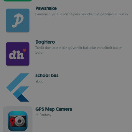
Pawshake
Güvenilir, yerel evcil hayvan bakıcıları ve gezdiriciler bulun
DogHero
Tüylü dostlarınız için güvenilir bakıcılar ve kaliteli bakım
bulun
school bus
abdo
GPS Map Camera
JK.Fantasy