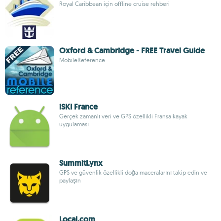
Royal Caribbean için offline cruise rehberi
Oxford & Cambridge - FREE Travel Guide
MobileReference
iSKI France
Gerçek zamanlı veri ve GPS özellikli Fransa kayak
uygulaması
SummitLynx
GPS ve güvenlik özellikli doğa maceralarını takip edin ve
paylaşın
Local.com