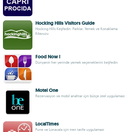
Hocking Hills Visitors Guide
Hocking Hills Keşfedin: Parklar, Yemek ve Konaklama
Kılavuzu
Food Now !
Dünyanın her yerinde yemek seçeneklerini keşfedin
Motel One
Rezervasyon ve mobil anahtar için bütçe otel uygulaması
LocalTimes
Pune ve Lonavala için tren tarife uygulaması