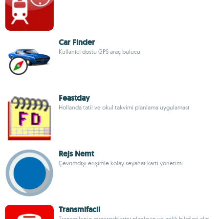
Car Finder
Kullanıcı dostu GPS araç bulucu
Feastday
Hollanda tatil ve okul takvimi planlama uygulaması
Rejs Nemt
Çevrimdışı erişimle kolay seyahat kartı yönetimi
Transmifacil
Transmilenio güzergahlarını planlayın ve anlık bilgileri alın