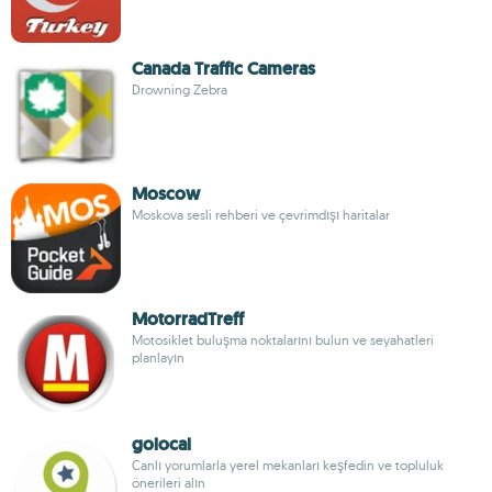
Canada Traffic Cameras
Drowning Zebra
Moscow
Moskova sesli rehberi ve çevrimdışı haritalar
MotorradTreff
Motosiklet buluşma noktalarını bulun ve seyahatleri
planlayın
golocal
Canlı yorumlarla yerel mekanları keşfedin ve topluluk
önerileri alın