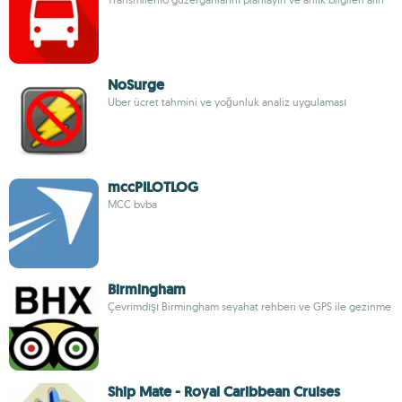
NoSurge
Uber ücret tahmini ve yoğunluk analiz uygulaması
mccPILOTLOG
MCC bvba
Birmingham
Çevrimdışı Birmingham seyahat rehberi ve GPS ile gezinme
Ship Mate - Royal Caribbean Cruises