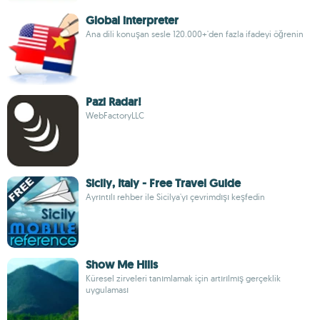
Global interpreter
Ana dili konuşan sesle 120.000+'den fazla ifadeyi öğrenin
Pazi Radar!
WebFactoryLLC
Sicily, Italy - Free Travel Guide
Ayrıntılı rehber ile Sicilya'yı çevrimdışı keşfedin
Show Me Hills
Küresel zirveleri tanımlamak için artırılmış gerçeklik
uygulaması