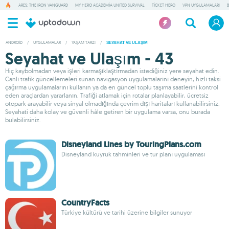
ARES: THE IRON VANGUARD
MY HERO ACADEMIA UNITED SURVIVAL
TICKET HERO
VPN UYGULAMALARI
ANDROID
/
UYGULAMALAR
/
YAŞAM TARZI
/
SEYAHAT VE ULAŞIM
Seyahat ve Ulaşım - 43
Hiç kaybolmadan veya işleri karmaşıklaştırmadan istediğiniz yere seyahat edin.
Canlı trafik güncellemeleri sunan navigasyon uygulamalarını deneyin, hızlı taksi
çağırma uygulamalarını kullanın ya da en güncel toplu taşıma saatlerini kontrol
eden araçlardan yararlanın. Trafiği atlamak için rotalar planlayabilir, ücretsiz
otopark arayabilir veya sinyal olmadığında çevrim dışı haritaları kullanabilirsiniz.
Seyahati daha kolay ve güvenli hâle getiren bir uygulama varsa, onu burada
bulabilirsiniz.
Disneyland Lines by TouringPlans.com
Disneyland kuyruk tahminleri ve tur planı uygulaması
CountryFacts
Türkiye kültürü ve tarihi üzerine bilgiler sunuyor