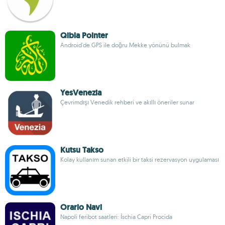
Qibla Pointer
Android'de GPS ile doğru Mekke yönünü bulmak
YesVenezia
Çevrimdışı Venedik rehberi ve akıllı öneriler sunar
Kutsu Takso
Kolay kullanım sunan etkili bir taksi rezervasyon uygulaması
Orario Navi
Napoli feribot saatleri: İschia Capri Procida