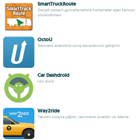
SmartTruckRoute
Gerçek zamanlı güncellemelerle kısıtlamaları aşan kamyon
yönlendirmesi
OctoU
Telematik analizlerle sürüş becerilerinizi geliştirin
Car Dashdroid
nez droid
Way2ride
Taksileri kolayca çağırın, taksimetre ücretleri ve ödeme