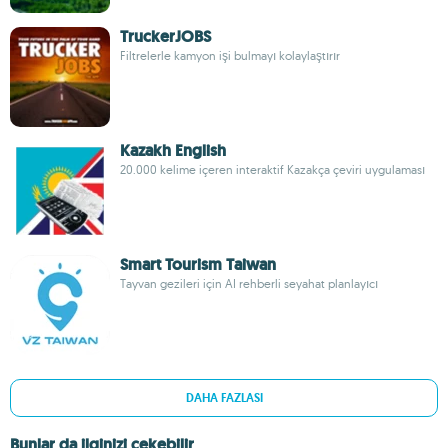
TruckerJOBS
Filtrelerle kamyon işi bulmayı kolaylaştırır
Kazakh English
20.000 kelime içeren interaktif Kazakça çeviri uygulaması
Smart Tourism Taiwan
Tayvan gezileri için AI rehberli seyahat planlayıcı
DAHA FAZLASI
Bunlar da ilginizi çekebilir