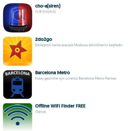
cho-a(siren)
마루치아라치
2do2go
Etkileşimli harita aracıyla Moskova etkinliklerini keşfedin
Barcelona Metro
Kolay gezinme için ücretsiz Barselona Metro Haritası
Offline WiFi Finder FREE
iVanya