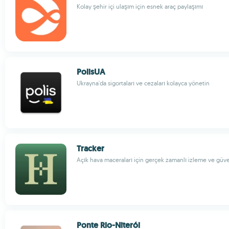
Kolay şehir içi ulaşım için esnek araç paylaşımı
PolisUA
Ukrayna'da sigortaları ve cezaları kolayca yönetin
Tracker
Açık hava maceraları için gerçek zamanlı izleme ve güve
Ponte Rio-Niterói