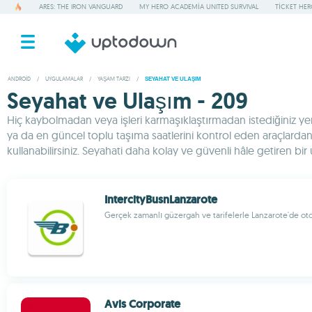
ARES: THE IRON VANGUARD
MY HERO ACADEMIA UNITED SURVIVAL
TICKET HE
ANDROID
/
UYGULAMALAR
/
YAŞAM TARZI
/
SEYAHAT VE ULAŞIM
Seyahat ve Ulaşım - 209
Hiç kaybolmadan veya işleri karmaşıklaştırmadan istediğiniz yer
ya da en güncel toplu taşıma saatlerini kontrol eden araçlardan ya
kullanabilirsiniz. Seyahati daha kolay ve güvenli hâle getiren bir
IntercityBusnLanzarote
Gerçek zamanlı güzergah ve tarifelerle Lanzarote'de ot
Avis Corporate