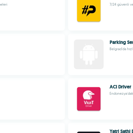
eleri
7/24 güvenli ve
Parking Se
Belgrad'da hız
ACI Driver
Endonezya'daki
Yatri Sathi 