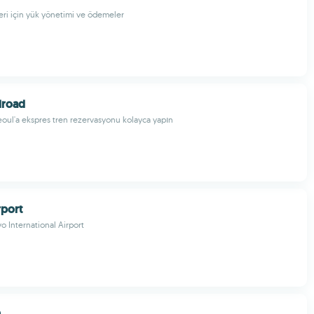
ri için yük yönetimi ve ödemeler
ilroad
oul'a ekspres tren rezervasyonu kolayca yapın
rport
 International Airport