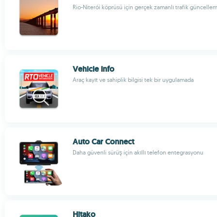
Rio-Niterói köprüsü için gerçek zamanlı trafik güncellem
Vehicle Info
Araç kayıt ve sahiplik bilgisi tek bir uygulamada
Auto Car Connect
Daha güvenli sürüş için akıllı telefon entegrasyonu
Hitako