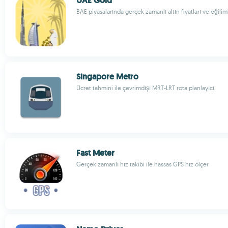
UAE Gold
BAE piyasalarında gerçek zamanlı altın fiyatları ve eğilim
Singapore Metro
Ücret tahmini ile çevrimdışı MRT-LRT rota planlayıcı
Fast Meter
Gerçek zamanlı hız takibi ile hassas GPS hız ölçer