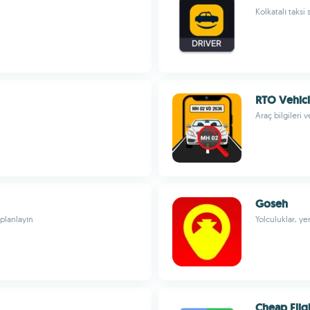
Kolkatalı taksi
RTO Vehicl
Araç bilgileri 
Goseh
planlayın
Yolculuklar, y
Cheap Flig