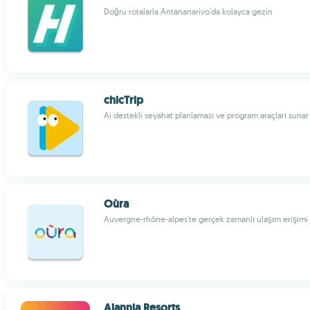
Doğru rotalarla Antananarivo'da kolayca gezin
chicTrip
Ai destekli seyahat planlaması ve program araçları sunar
Oùra
Auvergne-rhône-alpes'te gerçek zamanlı ulaşım erişimi 
Alannia Resorts