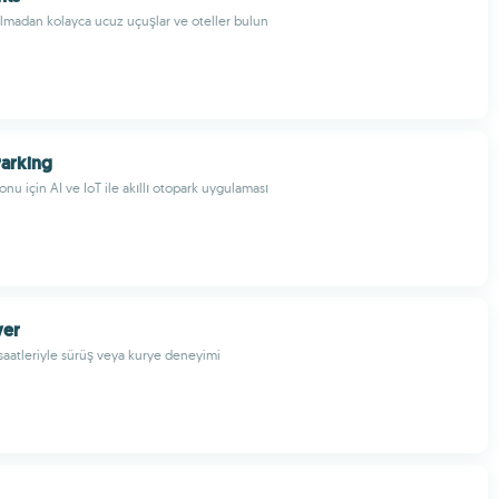
 olmadan kolayca ucuz uçuşlar ve oteller bulun
arking
nu için AI ve IoT ile akıllı otopark uygulaması
ver
saatleriyle sürüş veya kurye deneyimi