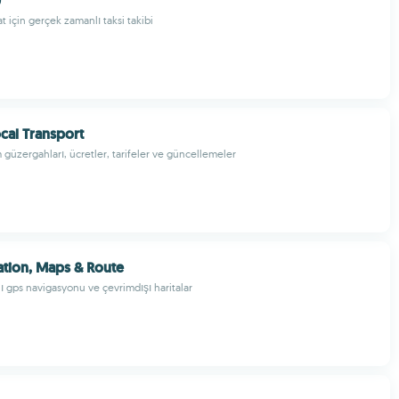
0
 için gerçek zamanlı taksi takibi
al Transport
güzergahları, ücretler, tarifeler ve güncellemeler
tion, Maps & Route
 gps navigasyonu ve çevrimdışı haritalar