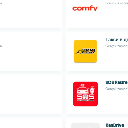
ma
Sorunsuz rezer
Такси в д
un
Gerçek zamanlı 
SOS Rastr
Gerçek zamanlı
KanDrive