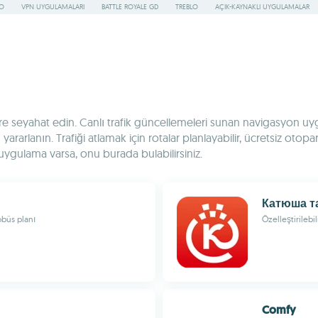
RO
VPN UYGULAMALARI
BATTLE ROYALE GD
TREBLO
AÇIK-KAYNAKLI UYGULAMALAR
e seyahat edin. Canlı trafik güncellemeleri sunan navigasyon uygu
rarlanın. Trafiği atlamak için rotalar planlayabilir, ücretsiz otopa
 uygulama varsa, onu burada bulabilirsiniz.
Катюша т
obüs planı
Özelleştirilebi
Comfy