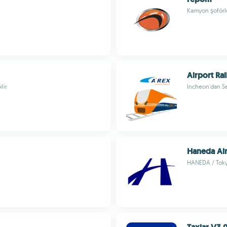
Kamyon şoförle
Airport Ra
lir
Incheon'dan Se
Haneda Ai
HANEDA / Tokyo