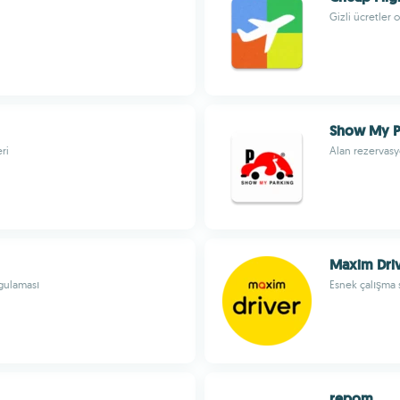
Gizli ücretler
Show My P
ri
Alan rezervasyo
Maxim Dri
ygulaması
Esnek çalışma 
repom