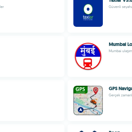
Taxiar V3.
ler
Güvenli seyahat
Mumbai Loc
Mumbai ulaşım 
GPS Naviga
Gerçek zamanlı