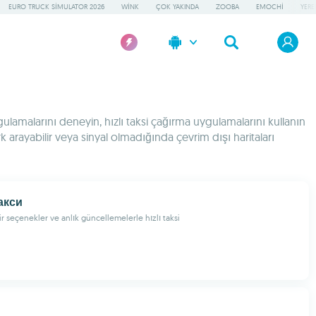
EURO TRUCK SIMULATOR 2026
WINK
ÇOK YAKINDA
ZOOBA
EMOCHI
YERE
lamalarını deneyin, hızlı taksi çağırma uygulamalarını kullanın
rk arayabilir veya sinyal olmadığında çevrim dışı haritaları
акси
lir seçenekler ve anlık güncellemelerle hızlı taksi