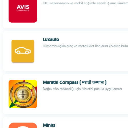
Hızlı rezervasyon ve mobil erişimle esnek iş araç kirala
Luxauto
Lüksemburg'da araç ve motosiklet ilanlarını kolayca bul
Marathi Compass ( मराठी कम्पास )
Doğru yön rehberliği için Marathi pusula uygulaması
Minits