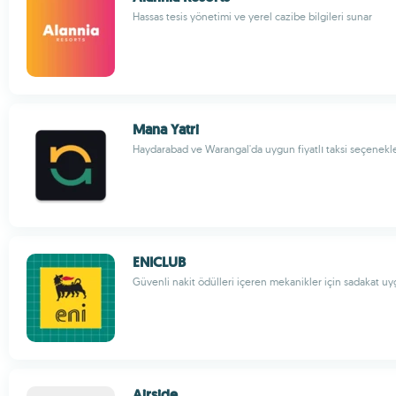
Hassas tesis yönetimi ve yerel cazibe bilgileri sunar
Mana Yatri
Haydarabad ve Warangal'da uygun fiyatlı taksi seçenekle
ENICLUB
Güvenli nakit ödülleri içeren mekanikler için sadakat u
Airside