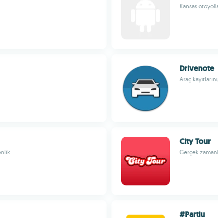
Kansas otoyolla
Drivenote
Araç kayıtlarını
City Tour
nlik
Gerçek zamanlı
#Partiu