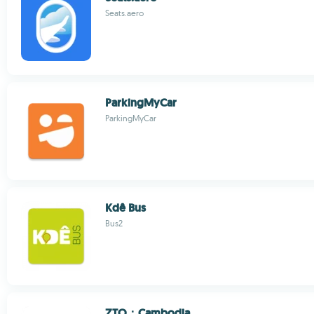
Seats.aero
ParkingMyCar
ParkingMyCar
Kdê Bus
Bus2
ZTO：Cambodia