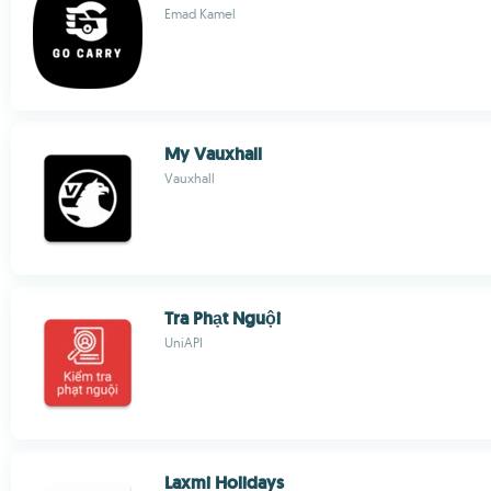
Emad Kamel
My Vauxhall
Vauxhall
Tra Phạt Nguội
UniAPI
Laxmi Holidays