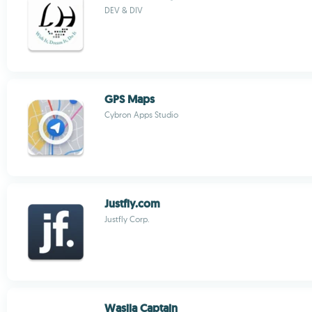
DEV & DIV
GPS Maps
Cybron Apps Studio
Justfly.com
Justfly Corp.
Wasila Captain