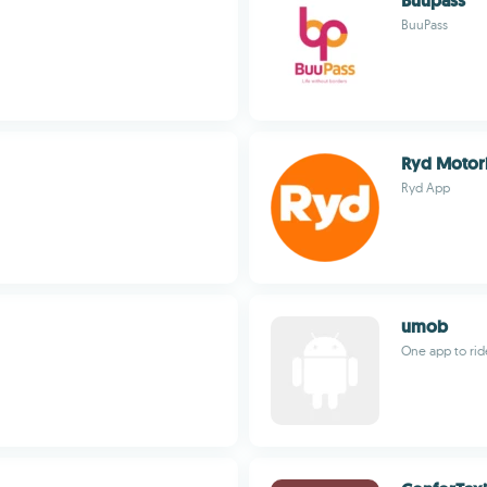
Buupass
BuuPass
Ryd Motori
Ryd App
umob
One app to rid