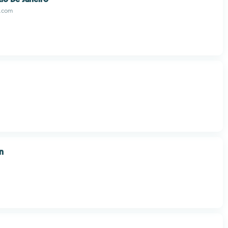
s.com
n