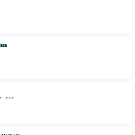
sta
e them all