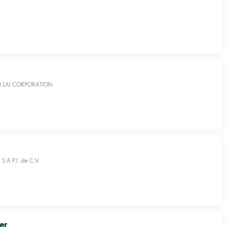
 LAI CORPORATION
S.A.P.I. de C.V.
er