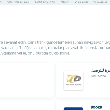
RO
VPN UYGULAMALARI
BATTLE ROYALE GD
TREBLO
AÇIK-KAYNAKLI UYGULAMALAR
e seyahat edin. Canlı trafik güncellemeleri sunan navigasyon uygu
rarlanın. Trafiği atlamak için rotalar planlayabilir, ücretsiz otopa
 uygulama varsa, onu burada bulabilirsiniz.
صرة للتوصيل
Iraq Techno
Bookit