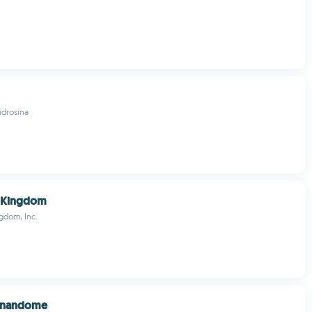
idrosina
 Kingdom
gdom, Inc.
ionandome