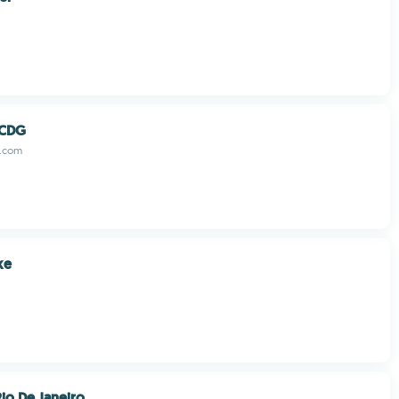
c CDG
s.com
ke
Rio De Janeiro