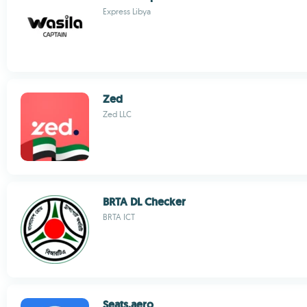
Express Libya
Zed
Zed LLC
BRTA DL Checker
BRTA ICT
Seats.aero