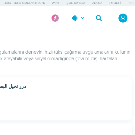
EURO TRUCK SIMULATOR 2026
WINK
ÇOK YAKINDA
ZOOBA
EMOCHI
YERE
lamalarını deneyin, hızlı taksi çağırma uygulamalarını kullanın
rk arayabilir veya sinyal olmadığında çevrim dışı haritaları
درر نخيل الب