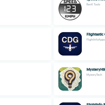
RenK Tools
Flightasti
FlightInfoApp
MysteryHi
MysteryTech
FlightInfo 