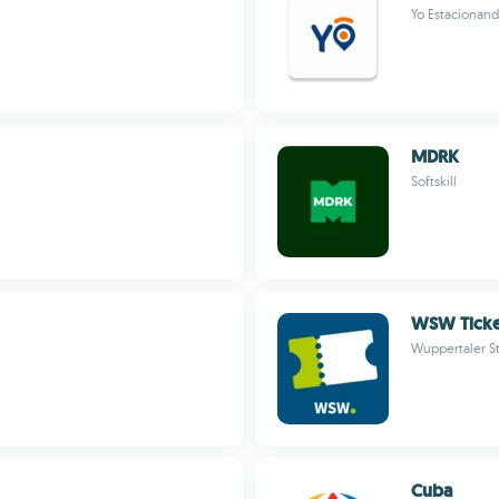
Yo Estacionan
MDRK
Softskill
WSW Ticke
Wuppertaler S
Cuba