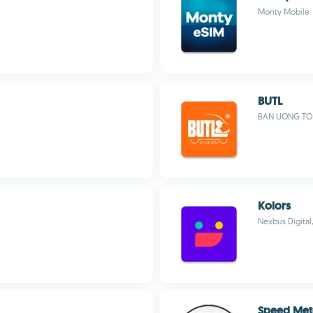
Monty Mobile
BUTL
BAN UONG TOI
Kolors
Nexbus Digital, 
Speed Met