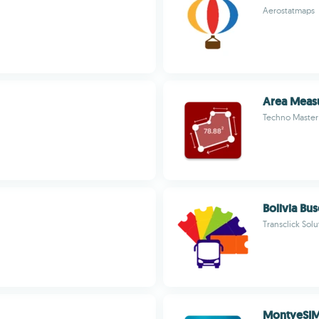
Aerostatmaps
Area Meas
Techno Master
Bolivia Bus
Transclick Solu
MontyeSI