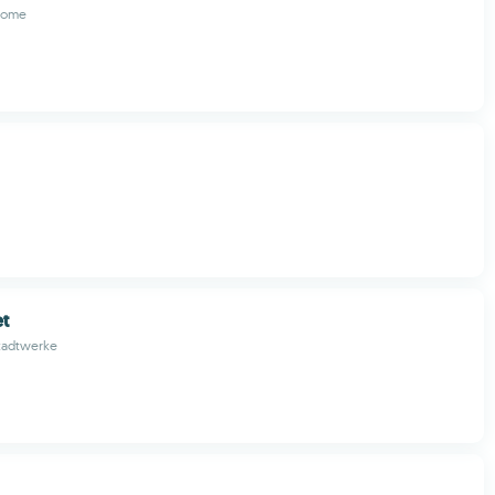
dome
t
tadtwerke