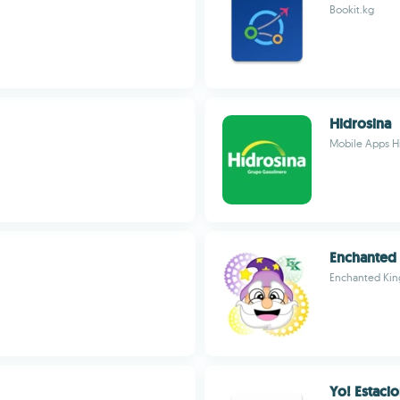
Bookit.kg
Hidrosina
Mobile Apps H
Enchanted
Enchanted Kin
Yo! Estac