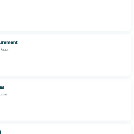
urement
 Apps
es
tions
M