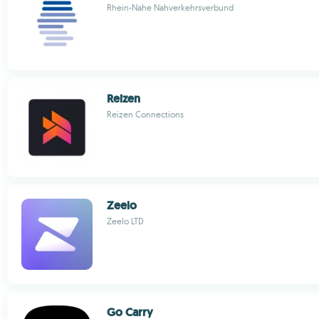
Rhein-Nahe Nahverkehrsverbund
Reizen
Reizen Connections
Zeelo
Zeelo LTD
Go Carry