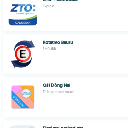
Express
Rotativo Bauru
EMDURB
QH Đồng Nai
Thông tin quy hoạch