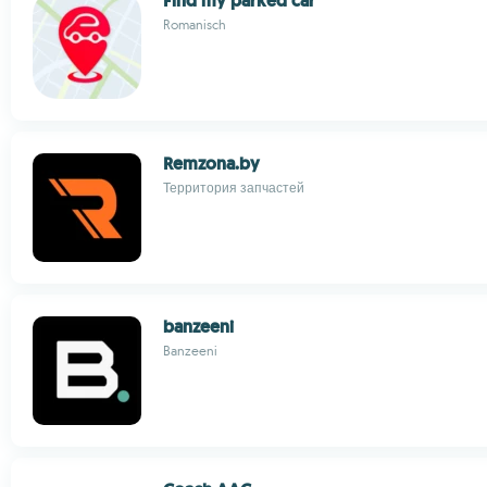
Find my parked car
Romanisch
Remzona.by
Территория запчастей
banzeeni
Banzeeni