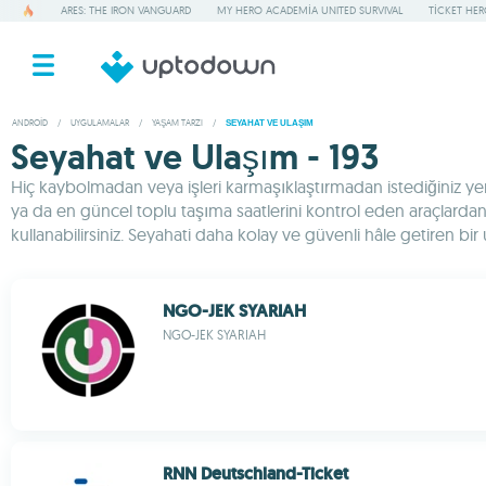
ARES: THE IRON VANGUARD
MY HERO ACADEMIA UNITED SURVIVAL
TICKET HE
ANDROID
/
UYGULAMALAR
/
YAŞAM TARZI
/
SEYAHAT VE ULAŞIM
Seyahat ve Ulaşım - 193
Hiç kaybolmadan veya işleri karmaşıklaştırmadan istediğiniz yer
ya da en güncel toplu taşıma saatlerini kontrol eden araçlardan ya
kullanabilirsiniz. Seyahati daha kolay ve güvenli hâle getiren bir
NGO-JEK SYARIAH
NGO-JEK SYARIAH
RNN Deutschland-Ticket