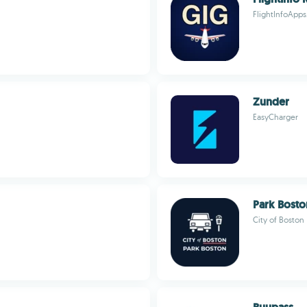
FlightInfoApp
Zunder
EasyCharger
Park Bosto
City of Boston