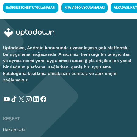
RASTGELE SOHBET UYGULAMALARI
KISA VIDEO UYGULAMALARI
ARKADAŞLIK U
Uptodown, Android konusunda uzmanlaşmış çok platformlu
bir uygulama mağazasıdır. Amacımız, herhangi bir tarayıcıdan
ve ayrıca resmi yerel uygulaması aracılığıyla erişilebilen yasal
bir dağıtım platformu sağlarken, geniş bir uygulama
kataloğuna kısıtlama olmaksızın ücretsiz ve açık erişim
sağlamaktır.
KEŞFET
Hakkımızda