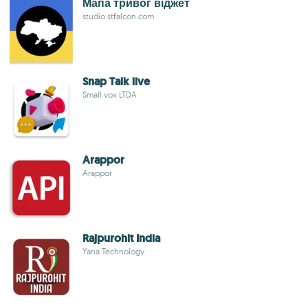
Мапа тривог віджет
studio stfalcon.com
Snap Talk live
Small vox LTDA
Arappor
Arappor
Rajpurohit India
Yana Technology