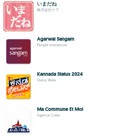
いまだね
株式会社ケア
Agarwal Sangam
People Interactive
Kannada Status 2024
Status Wala
Ma Commune Et Moi
Agence Cube