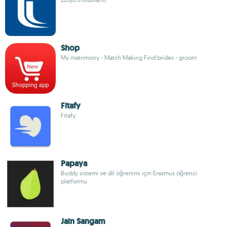
Shop
My matrimony - Match Making Find brides - groom
Fitafy
Fitafy
Papaya
Buddy sistemi ve dil öğrenimi için Erasmus öğrenci
platformu
Jain Sangam