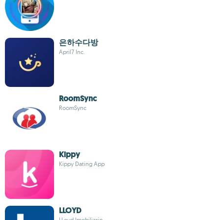
은하수다방
April7 Inc.
RoomSync
RoomSync
Kippy
Kippy Dating App
LLOYD
LLoyd Imobiliario