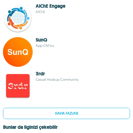
AIChE Engage
AIChE
SunQ
App-CM Inc.
3rdr
Casual Hookup Community
DAHA FAZLASI
Bunlar da ilginizi çekebilir