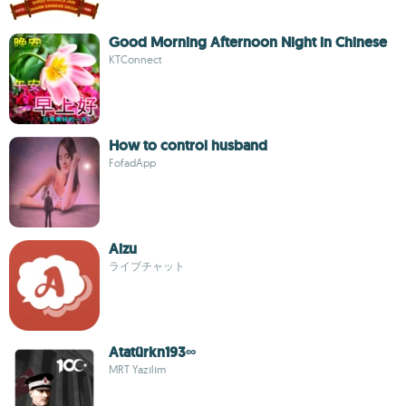
Good Morning Afternoon Night in Chinese
KTConnect
How to control husband
FofadApp
Aizu
ライブチャット
Atatürkn193∞
MRT Yazılım