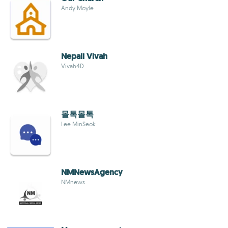
Andy Moyle
Nepali Vivah
Vivah4D
몰톡몰톡
Lee MinSeok
NMNewsAgency
NMnews