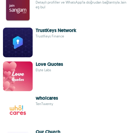
Detaylı profiller ve WhatsApp’la doğrudan bağlantıyla Jain
eş bul
TrustKeys Network
TrustKeys Finance
Love Quotes
Elyte Labs
who!cares
TenTwenty
Our Church