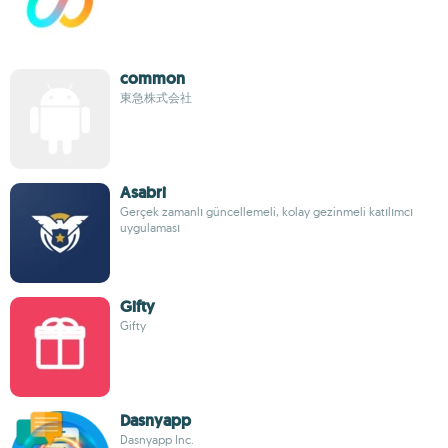
common
東急株式会社
Asabri
Gerçek zamanlı güncellemeli, kolay gezinmeli katılımcı
uygulaması
Gifty
Gifty
Dasnyapp
Dasnyapp Inc.