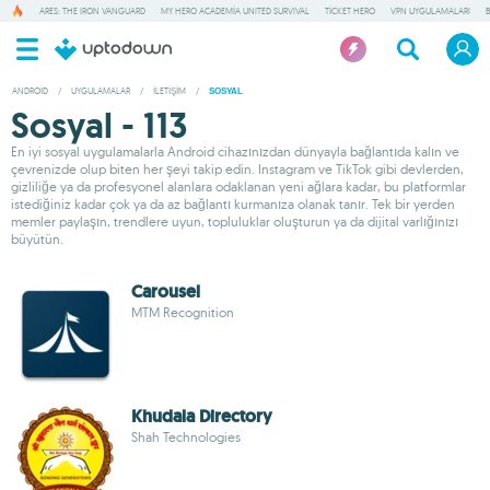
ARES: THE IRON VANGUARD
MY HERO ACADEMIA UNITED SURVIVAL
TICKET HERO
VPN UYGULAMALARI
ANDROID
/
UYGULAMALAR
/
İLETIŞIM
/
SOSYAL
Sosyal - 113
En iyi sosyal uygulamalarla Android cihazınızdan dünyayla bağlantıda kalın ve
çevrenizde olup biten her şeyi takip edin. Instagram ve TikTok gibi devlerden,
gizliliğe ya da profesyonel alanlara odaklanan yeni ağlara kadar, bu platformlar
istediğiniz kadar çok ya da az bağlantı kurmanıza olanak tanır. Tek bir yerden
memler paylaşın, trendlere uyun, topluluklar oluşturun ya da dijital varlığınızı
büyütün.
Carousel
MTM Recognition
Khudala Directory
Shah Technologies