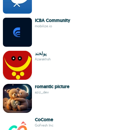
ICBA Community
mobilize.io
پولخند
Azarakhsh
romantic picture
aziz_dev
CoCome
GoFresh Inc