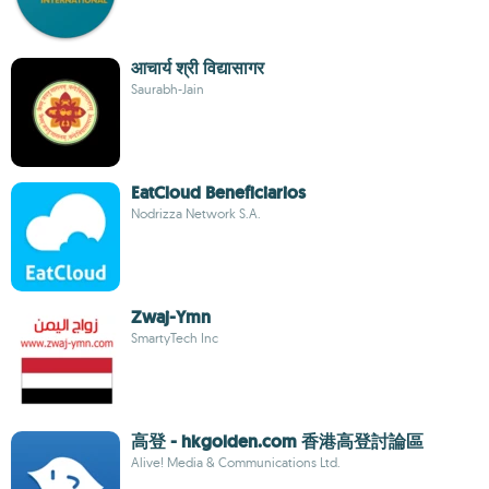
आचार्य श्री विद्यासागर
Saurabh-Jain
EatCloud Beneficiarios
Nodrizza Network S.A.
Zwaj-Ymn
SmartyTech Inc
高登 - hkgolden.com 香港高登討論區
Alive! Media & Communications Ltd.