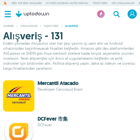
ARES: THE IRON VANGUARD
MY HERO ACADEMIA UNITED SURVIVAL
TICKET HERO
VPN UYGULAMALARI
ANDROID
/
UYGULAMALAR
/
YAŞAM TARZI
/
ALIŞVERIŞ
Alışveriş - 131
Evden çıkmadan ihtiyacınız olan her şeyi çevrim içi satın alın ve Android
cihazınızdan kaçırılmayacak fırsatları keşfedin. Amazon gibi dev platformlardan
AliExpress ve SHEIN gibi Asya merkezli sitelere kadar birçok seçenekte ürünleri
inceleyin. Yerel alışverişler için ikinci el uygulamalarını keşfedin ve anlık
indirimler için bildirimler alın. Akıllıca alışveriş yapın, daha az ödeyin ve ücretsiz
kargo fırsatlarından yararlanın.
Mercantil Atacado
Developer Cencosud Brasil
DCFever 市集
DCFever