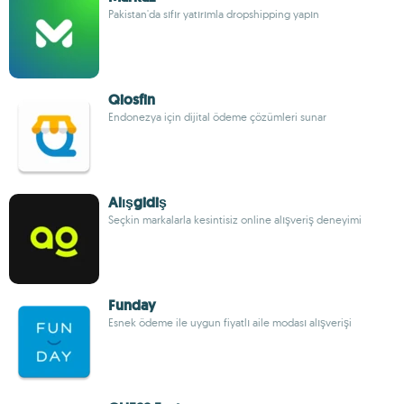
Pakistan'da sıfır yatırımla dropshipping yapın
Qiosfin
Endonezya için dijital ödeme çözümleri sunar
Alışgidiş
Seçkin markalarla kesintisiz online alışveriş deneyimi
Funday
Esnek ödeme ile uygun fiyatlı aile modası alışverişi