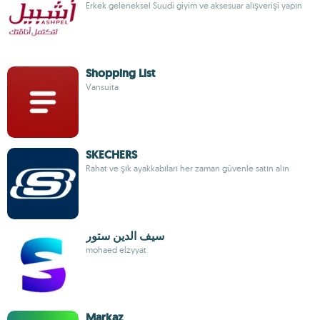
Erkek geleneksel Suudi giyim ve aksesuar alışverişi yapın
Shopping List
Vansuita
SKECHERS
Rahat ve şık ayakkabıları her zaman güvenle satın alın
سيف الدين ستور
mohaed elzyyat
Markaz