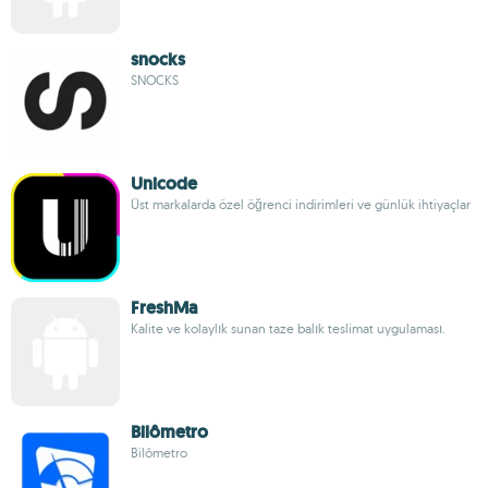
snocks
SNOCKS
Unicode
Üst markalarda özel öğrenci indirimleri ve günlük ihtiyaçlar
FreshMa
Kalite ve kolaylık sunan taze balık teslimat uygulaması.
Bilômetro
Bilômetro