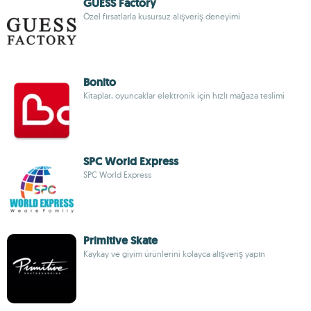
GUESS Factory
Özel fırsatlarla kusursuz alışveriş deneyimi
Bonito
Kitaplar, oyuncaklar elektronik için hızlı mağaza teslimi
SPC World Express
SPC World Express
Primitive Skate
Kaykay ve giyim ürünlerini kolayca alışveriş yapın