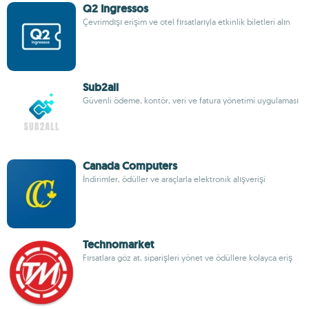
Q2 Ingressos
Çevrimdışı erişim ve otel fırsatlarıyla etkinlik biletleri alın
Sub2all
Güvenli ödeme, kontör, veri ve fatura yönetimi uygulaması
Canada Computers
İndirimler, ödüller ve araçlarla elektronik alışverişi
Technomarket
Fırsatlara göz at, siparişleri yönet ve ödüllere kolayca eriş