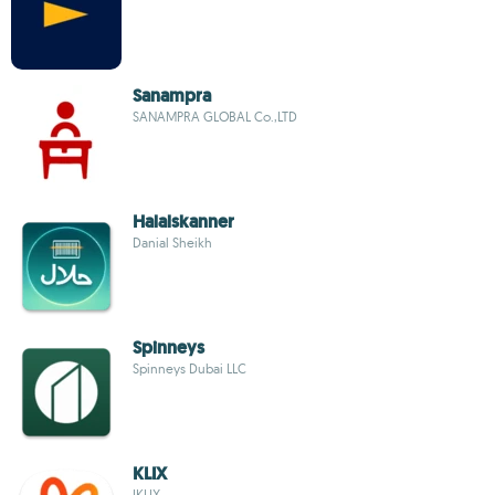
Sanampra
SANAMPRA GLOBAL Co.,LTD
Halalskanner
Danial Sheikh
Spinneys
Spinneys Dubai LLC
KLIX
IKLIX