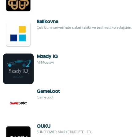
Balíkovna
Çek Cumhuriyeti'nde paket takibi ve teslimatı kolaylaştırın.
Mzady IQ
MrMouswi
GameLoot
GameLoot
OUKU
SUNFLOWER MARKETING PTE. LTD.