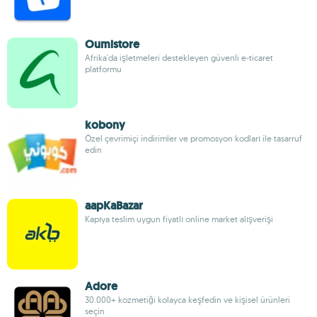
Oumistore
Afrika'da işletmeleri destekleyen güvenli e-ticaret
platformu
kobony
Özel çevrimiçi indirimler ve promosyon kodları ile tasarruf
edin
aapKaBazar
Kapıya teslim uygun fiyatlı online market alışverişi
Adore
30.000+ kozmetiği kolayca keşfedin ve kişisel ürünleri
seçin