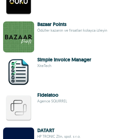
Bazaar Points
Ödüller kazanın ve fırsatları kolayca izleyin
Simple Invoice Manager
XiteTech
Fidelatoo
Agence SQUIRREL
DATART
HP TRONIC Zlín, spol. s r.o.