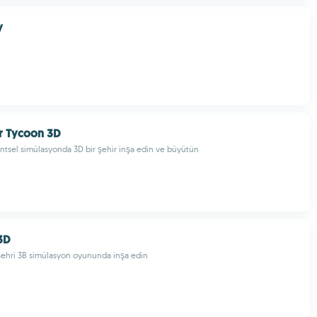
y
er Tycoon 3D
ntsel simülasyonda 3D bir şehir inşa edin ve büyütün
3D
şehri 3B simülasyon oyununda inşa edin