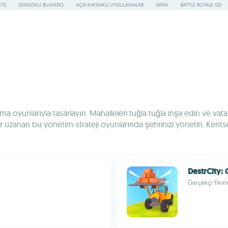
ETS
SENGOKU BUSHIDO
AÇIK-KAYNAKLI UYGULAMALAR
WINK
BATTLE ROYALE GD
 oyunlarıyla tasarlayın. Mahalleleri tuğla tuğla inşa edin ve vatand
zanan bu yönetim-strateji oyunlarında şehrinizi yönetin. Kentse
DestrCity: 
Gerçekçi Yıkım