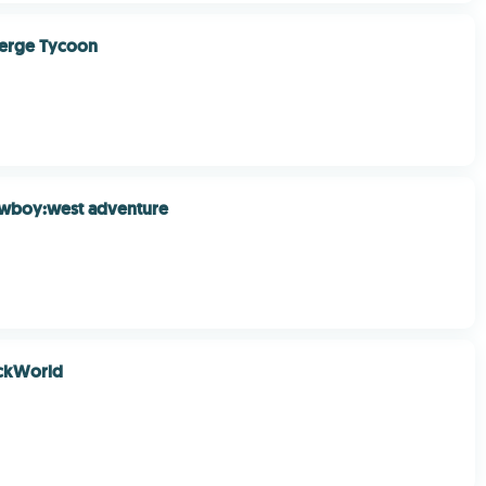
Merge Tycoon
wboy:west adventure
ickWorld