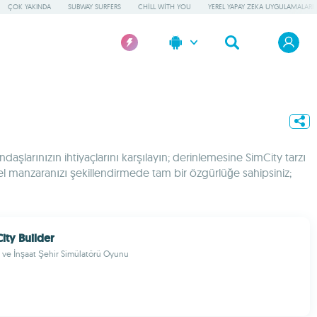
ÇOK YAKINDA
SUBWAY SURFERS
CHILL WITH YOU
YEREL YAPAY ZEKA UYGULAMALARI
aşlarınızın ihtiyaçlarını karşılayın; derinlemesine SimCity tarzı
l manzaranızı şekillendirmede tam bir özgürlüğe sahipsiniz;
City Builder
 ve İnşaat Şehir Simülatörü Oyunu