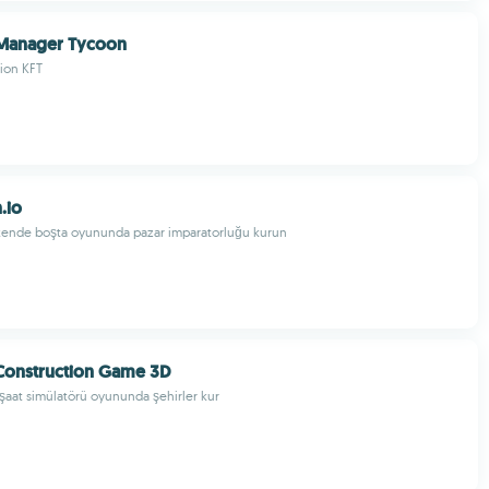
 Manager Tycoon
tion KFT
.io
akende boşta oyununda pazar imparatorluğu kurun
Construction Game 3D
şaat simülatörü oyununda şehirler kur