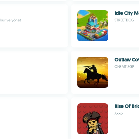
Idle City 
 kur ve yönet
STREETDOG
Outlaw Co
ONEMT SGP
Rise Of Br
Xxxp