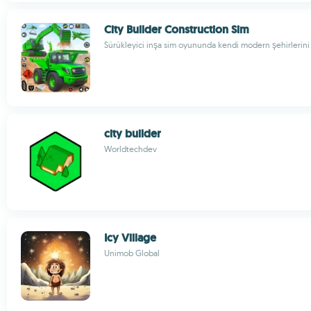
City Builder Construction Sim
Sürükleyici inşa sim oyununda kendi modern şehirlerini
city builder
Worldtechdev
Icy Village
Unimob Global