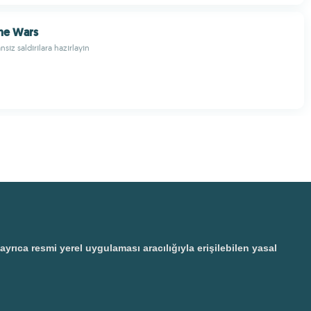
ne Wars
nsız saldırılara hazırlayın
ıca resmi yerel uygulaması aracılığıyla erişilebilen yasal