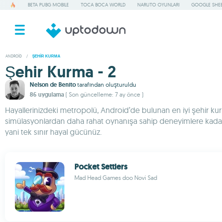
BETA PUBG MOBILE
TOCA BOCA WORLD
NARUTO OYUNLARI
GOOGLE SHE
ANDROID
/
ŞEHIR KURMA
Şehir Kurma - 2
Nelson de Benito
tarafından oluşturuldu
86 uygulama
( Son güncelleme: 7 ay önce )
Hayallerinizdeki metropolü, Android’de bulunan en iyi şehir kurma
simülasyonlardan daha rahat oynanışa sahip deneyimlere kadar u
yani tek sınır hayal gücünüz.
Pocket Settlers
Mad Head Games doo Novi Sad