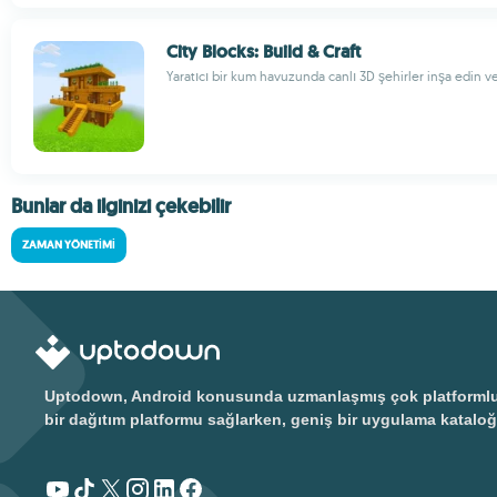
City Blocks: Build & Craft
Yaratıcı bir kum havuzunda canlı 3D şehirler inşa edin v
Bunlar da ilginizi çekebilir
ZAMAN YÖNETIMI
Uptodown, Android konusunda uzmanlaşmış çok platformlu bir
bir dağıtım platformu sağlarken, geniş bir uygulama kataloğ