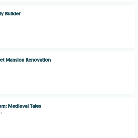
ity Builder
et Mansion Renovation
m: Medieval Tales
s