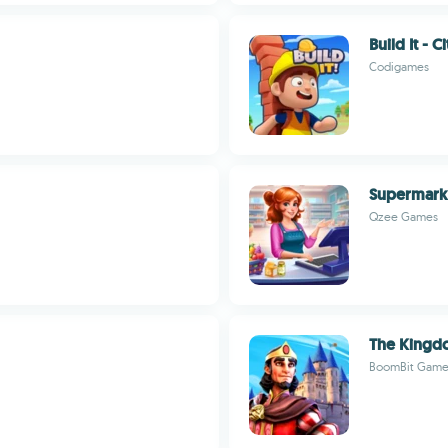
Build It - C
Codigames
Supermark
Qzee Games
The Kingdo
BoomBit Game