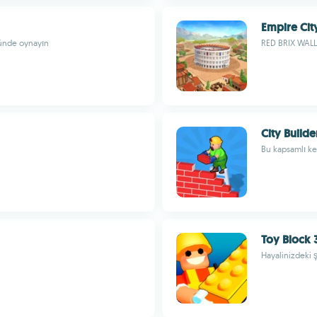
Empire Cit
ründe oynayın
RED BRIX WALL
City Build
Bu kapsamlı ke
Toy Block 
Hayalinizdeki 