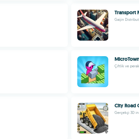
Transport
Gaijin Distribu
MicroTown
Çiftlik ve per
City Road 
Gerçekçi 3D in