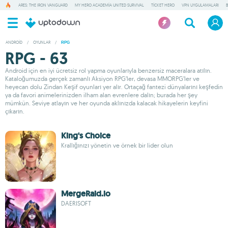
ARES: THE IRON VANGUARD
MY HERO ACADEMIA UNITED SURVIVAL
TICKET HERO
VPN UYGULAMALARI
ANDROID
/
OYUNLAR
/
RPG
RPG - 63
Android için en iyi ücretsiz rol yapma oyunlarıyla benzersiz maceralara atılın.
Kataloğumuzda gerçek zamanlı Aksiyon RPG’ler, devasa MMORPG’ler ve
heyecan dolu Zindan Keşif oyunları yer alır. Ortaçağ fantezi dünyalarını keşfedin
ya da favori animelerinizden ilham alan evrenlere dalın; burada her şey
mümkün. Seviye atlayın ve her oyunda aklınızda kalacak hikayelerin keyfini
çıkarın.
King's Choice
Krallığınızı yönetin ve örnek bir lider olun
MergeRaid.io
DAERISOFT