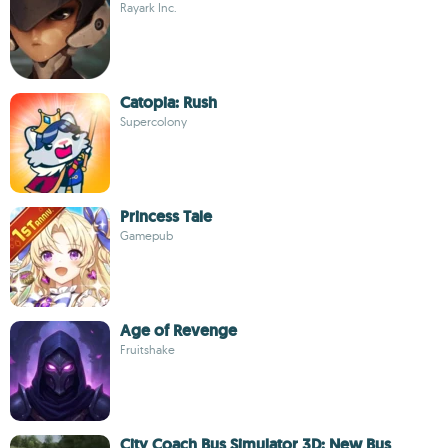
Rayark Inc.
Catopia: Rush
Supercolony
Princess Tale
Gamepub
Age of Revenge
Fruitshake
City Coach Bus Simulator 3D: New Bus