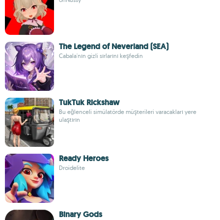
The Legend of Neverland (SEA)
Cabala'nın gizli sırlarını keşfedin
TukTuk Rickshaw
Bu eğlenceli simülatörde müşterileri varacakları yere
ulaştırın
Ready Heroes
Droidelite
Binary Gods