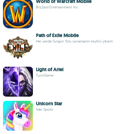
World of Warcraft Mobile
Blizzard Entertainment Inc.
Path of Exile Mobile
Her yerde Sürgün Yolu oynamanın keyfini çıkarın
Light of Ariel
TurinGame
Unicorn Star
1der Sports