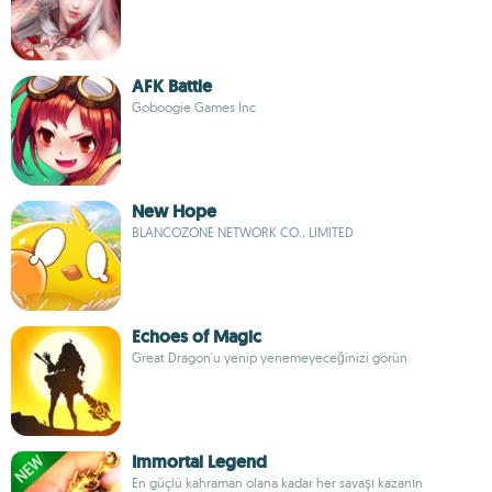
AFK Battle
Goboogie Games Inc
New Hope
BLANCOZONE NETWORK CO., LIMITED
Echoes of Magic
Great Dragon'u yenip yenemeyeceğinizi görün
Immortal Legend
En güçlü kahraman olana kadar her savaşı kazanın