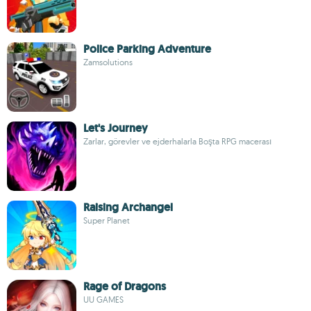
Police Parking Adventure
Zamsolutions
Let's Journey
Zarlar, görevler ve ejderhalarla Boşta RPG macerası
Raising Archangel
Super Planet
Rage of Dragons
UU GAMES