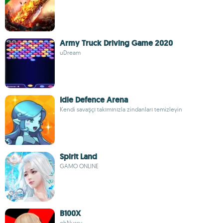
Army Truck Driving Game 2020
uDream
Idle Defence Arena
Kendi savaşçı takımınızla zindanları temizleyin
Spirit Land
GAMO ONLINE
B100X
ohNussy