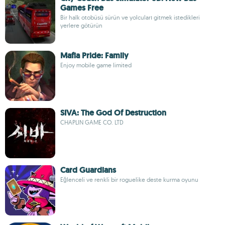
Games Free
Bir halk otobüsü sürün ve yolcuları gitmek istedikleri
yerlere götürün
Mafia Pride: Family
Enjoy mobile game limited
SIVA: The God Of Destruction
CHAPLIN GAME CO. LTD
Card Guardians
Eğlenceli ve renkli bir roguelike deste kurma oyunu