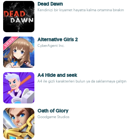
Dead Dawn
Kendinizi bir kıyamet hayatta kalma ortamına bırakın
Alternative Girls 2
CyberAgent Inc.
A4 Hide and seek
A4 ile gizli karakterleri bulun ya da saklanmaya çalışın
Oath of Glory
Goodgame Studios