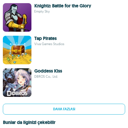
Knightz: Battle for the Glory
Empty Sky
Tap Pirates
Viva Games Studios
Goddess Kiss
DBROS Co,. Ltd.
DAHA FAZLASI
Bunlar da ilginizi çekebilir