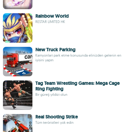
Rainbow World
RESTAR LIMITED HK
New Truck Parking
Kamyonları park etme konusunda elinizden gelenin en
iyisini yapın
Tag Team Wrestling Games: Mega Cage
Ring Fighting
Bir güreş yıldızı olun
Real Shooting Strike
Tüm teröristleri yok edin