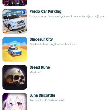
Prado Car Parking
Gerçek bir profesyonel gibi nasıl park edeceğinizi öğrenin
Dinosaur City
Yateland - Learning Games For Kids
Dread Rune
Meat Lab
Luna Discordia
Runewaker Entertainment