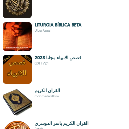
LITURGIA BÍBLICA BETA
Ultra Apps
قصص الانبياء مجانا 2023
GXFFV24
القران الكريم
mohmadalsllom
القرآن الكريم ياسر الدوسري
Fateh