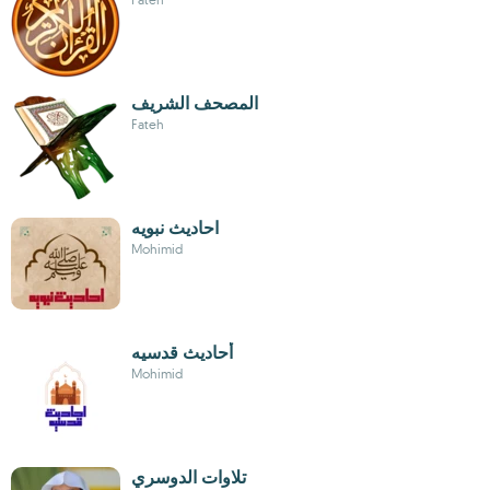
المصحف الشريف
Fateh
احاديث نبويه
Mohimid
أحاديث قدسيه
Mohimid
تلاوات الدوسري