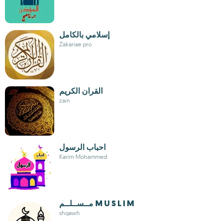
إسلامي بالكامل
Zakariae pro
القران الكريم
zain
احباب الرسول
Karim Mohammed
مــســلــم M U S L I M
shqawh