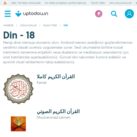
ARES: THE IRON VANGUARD
MY HERO ACADEMIA UNITED SURVIVAL
TICKET HERO
VPN UYGULAMALARI
ANDROID
/
UYGULAMALAR
/
YAŞAM TARZI
/
DIN
Din - 18
Hangi dine mensup olursanız olun, Android manevi pratiğinizi güçlendirmenize
yardımcı olacak ücretsiz uygulamalar sunar. Sesli okumalarla birlikte kutsal
metinlerin tamamına erişebilir veya dualarınız ve meditasyon seanslarınız için
özel hatırlatıcılar ayarlayabilirsiniz. Güncel dini takvimleri kontrol edebilir ve
ayrıntılı ritüel rehberlerini takip edebilirsiniz.
القرآن الكريم كاملا
Kamal
القرآن الكريم الصوتي
Mouhammad salmeh