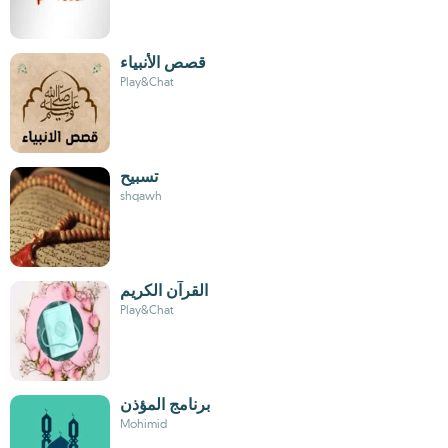
قصص الأنبياء
Play&Chat
تسبيح
shqawh
القرآن الكريم
Play&Chat
برنامج المؤذن
Mohimid