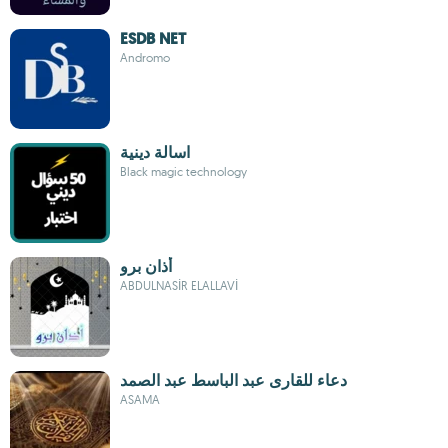
ESDB NET
Andromo
اسالة دينية
Black magic technology
أذان برو
ABDULNASİR ELALLAVİ
دعاء للقارى عبد الباسط عبد الصمد
ASAMA