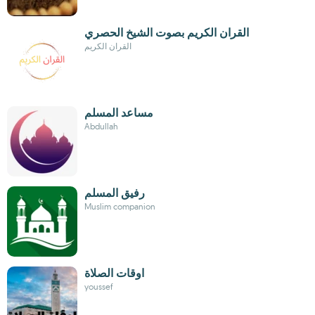
القران الكريم بصوت الشيخ الحصري
القران الكريم
مساعد المسلم
Abdullah
رفيق المسلم
Muslim companion
اوقات الصلاة
youssef