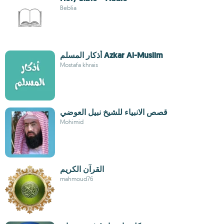
Beblia
أذكار المسلم Azkar Al-Muslim
Mostafa khrais
قصص الانبياء للشيخ نبيل العوضي
Mohimid
القرآن الكريم
mahmoud76