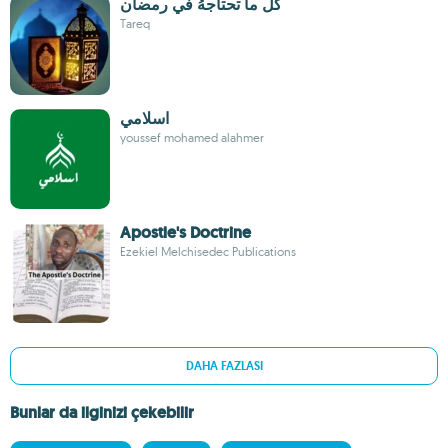
كل ما تحتاجهُ في رمضان
Tareq
اسلامي
youssef mohamed alahmer
Apostle's Doctrine
Ezekiel Melchisedec Publications
DAHA FAZLASI
Bunlar da ilginizi çekebilir