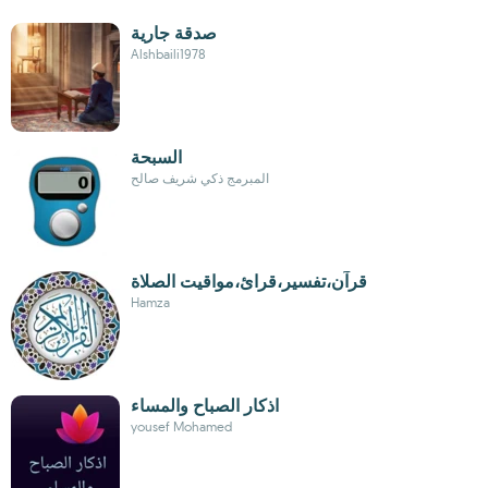
صدقة جارية
Alshbaili1978
السبحة
المبرمج ذكي شريف صالح
قرآن،تفسير،قرائ،مواقيت الصلاة
Hamza
اذكار الصباح والمساء
yousef Mohamed