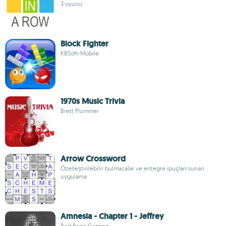
3 oyunu
Block Fighter
KBSoft-Mobile
1970s Music Trivia
Brett Plummer
Arrow Crossword
Özelleştirilebilir bulmacalar ve entegre ipuçları sunan
uygulama
Amnesia - Chapter 1 - Jeffrey
Red Rage Gaming