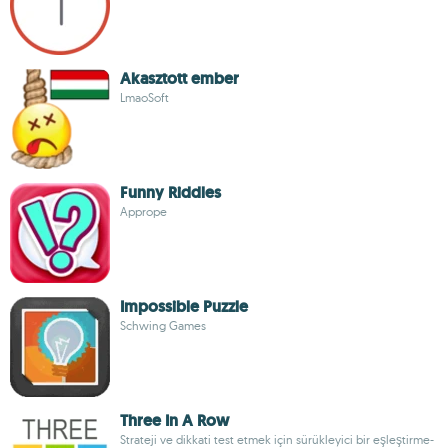
Akasztott ember
LmaoSoft
Funny Riddles
Apprope
Impossible Puzzle
Schwing Games
Three In A Row
Strateji ve dikkati test etmek için sürükleyici bir eşleştirme-