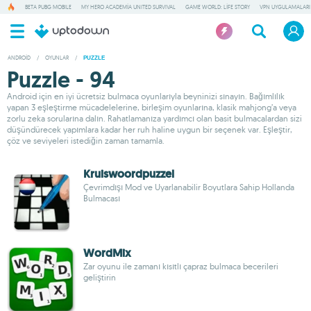
BETA PUBG MOBILE
MY HERO ACADEMIA UNITED SURVIVAL
GAME WORLD: LIFE STORY
VPN UYGULAMALARI
ANDROID
/
OYUNLAR
/
PUZZLE
Puzzle - 94
Android için en iyi ücretsiz bulmaca oyunlarıyla beyninizi sınayın. Bağımlılık
yapan 3 eşleştirme mücadelelerine, birleşim oyunlarına, klasik mahjong’a veya
zorlu zeka sorularına dalın. Rahatlamanıza yardımcı olan basit bulmacalardan sizi
düşündürecek yapımlara kadar her ruh haline uygun bir seçenek var. Eşleştir,
çöz ve seviyeleri istediğin zaman tamamla.
Kruiswoordpuzzel
Çevrimdışı Mod ve Uyarlanabilir Boyutlara Sahip Hollanda
Bulmacası
WordMix
Zar oyunu ile zamanı kısıtlı çapraz bulmaca becerileri
geliştirin