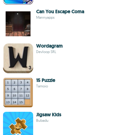
Can You Escape Coma
Mannyapps
Wordagram
Devloop SRL
15 Puzzle
Tamoio
Jigsaw Kids
Bubadu