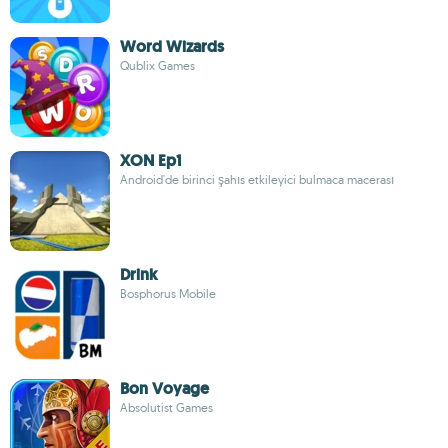
Word Wizards
Qublix Games
XON Ep1
Android'de birinci şahıs etkileyici bulmaca macerası
Drink
Bosphorus Mobile
Bon Voyage
Absolutist Games