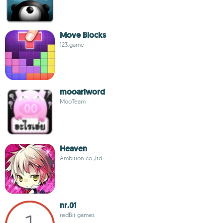
Move Blocks
123.game
mooariword
MooTeam
Heaven
Ambition co.,ltd.
nr.01
redBit games