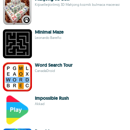
Kişiselleştirilmiş 3D Mahjong kozmik bulmaca macerası
Minimal Maze
Leonardo Bareño
Word Search Tour
CanadaDroid
Impossible Rush
Akkad