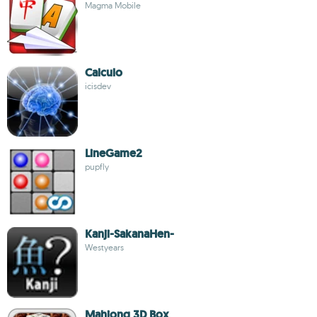
Magma Mobile
Calculo
icisdev
LineGame2
pupfly
Kanji-SakanaHen-
Westyears
Mahjong 3D Box