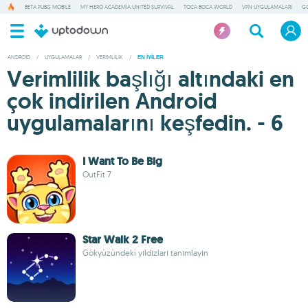
BETA PUBG MOBILE
MY HERO ACADEMIA UNITED SURVIVAL
TOCA BOCA WORLD
VPN UYGULAMALARI
G
ANDROID
/
UYGULAMALAR
/
VERIMLILIK
/
EN IYILER
Verimlilik başlığı altındaki en
çok indirilen Android
uygulamalarını keşfedin. - 6
I Want To Be Big
OutFit 7
Star Walk 2 Free
Gökyüzündeki yıldızları tanımlayın