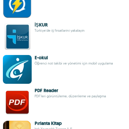
İŞKUR
Türkiye'de iş fırsatlarını yakalayın
E-okul
Öğrenci not takibi ve yönetimi için mobil uygulama
PDF Reader
PDF'leri görüntüleme, düzenleme ve paylaşma
Pırlanta Kitap
Işık Yayıncılık Ticaret A.Ş.