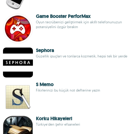
Game Booster PerforMax
Oyun tecrübenizi geliştirmek için akıllı telefonunuzun
potansiyelini özgür bırakın
Sephora
Güzellik ipuçları ve tonlarca kozmetik, hepsi tek bir yerde
S Memo
Fikirlerinizi bu küçük not defterine yazın
Korku Hikayeleri
Türkiye'den şehir efsaneleri