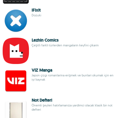
iFixit
Dozuki
Lezhin Comics
Çeşitli farklı türlerden mangaların keyfini çıkarın
VIZ Manga
Japon çizgi romanlarına erişmek ve bunları okumak için en
iyi kaynak
Not Defteri
Önemli şeyleri hatırlamanıza yardımcı olacak klasik bir not
defteri