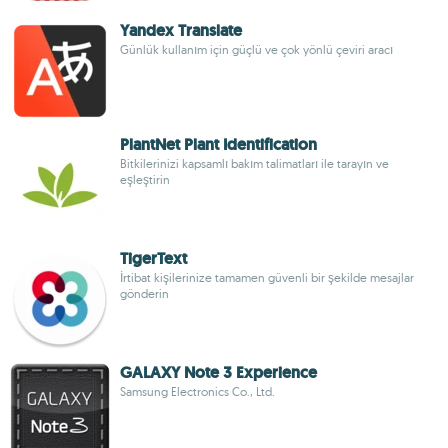
Yandex Translate
Günlük kullanım için güçlü ve çok yönlü çeviri aracı
PlantNet Plant Identification
Bitkilerinizi kapsamlı bakım talimatları ile tarayın ve
eşleştirin
TigerText
İrtibat kişilerinize tamamen güvenli bir şekilde mesajlar
gönderin
GALAXY Note 3 Experience
Samsung Electronics Co., Ltd.