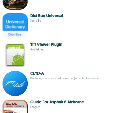
Dict Box Universal
Xung Le
Tiff Viewer Plugin
AntTek Inc.
CEYD-A
Bu Türkçe sesli asistanı deneme şansınızı kaçırmayın
Guide For Asphalt 8 Airborne
Langict