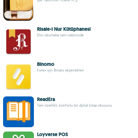
Risale-i Nur Kütüphanesi
Dini okumalar tam cebinizde
Binomo
Forex için Binary seçenekleri
ReadEra
Tam özellikli, konforlu bir dijital kitap okuyucu
Loyverse POS