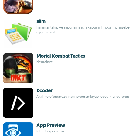
alim
Finansal takip ve raporlama için kapsamlı mobil muhasebe
uygulaması
Mortal Kombat Tactics
Neuralnet
Dcoder
Akıllı telefonunuzu nasıl programlayabileceğinizi öğrenin
App Preview
Intel Corporation