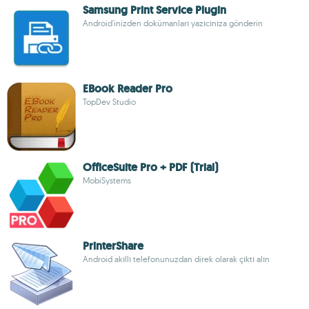
Samsung Print Service Plugin
Android'inizden dokümanları yazıcınıza gönderin
EBook Reader Pro
TopDev Studio
OfficeSuite Pro + PDF (Trial)
MobiSystems
PrinterShare
Android akıllı telefonunuzdan direk olarak çıktı alın