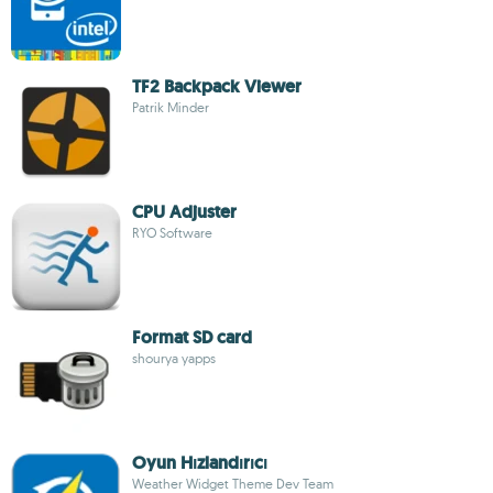
TF2 Backpack Viewer
Patrik Minder
CPU Adjuster
RYO Software
Format SD card
shourya yapps
Oyun Hızlandırıcı
Weather Widget Theme Dev Team