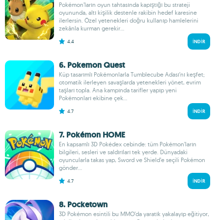
Pokémon’ların oyun tahtasında kapıştığı bu strateji
oyununda, altı kişilik destenle rakibin hedef karesine
ilerlersin. Özel yetenekleri doğru kullanıp hamlelerini
zekânla kurman gerekir...
4.4
İNDIR
6. Pokemon Quest
Küp tasarımlı Pokémonlarla Tumblecube Adası’nı keşfet;
otomatik ilerleyen savaşlarda yetenekleri yönet, evrim
taşları topla. Ana kampında tarifler yapıp yeni
Pokémonları ekibine çek...
4.7
İNDIR
7. Pokémon HOME
En kapsamlı 3D Pokédex cebinde: tüm Pokémon’ların
bilgileri, sesleri ve saldırıları tek yerde. Dünyadaki
oyuncularla takas yap, Sword ve Shield’e seçili Pokémon
gönder...
4.7
İNDIR
8. Pocketown
3D Pokémon esintili bu MMO’da yaratık yakalayıp eğitiyor,