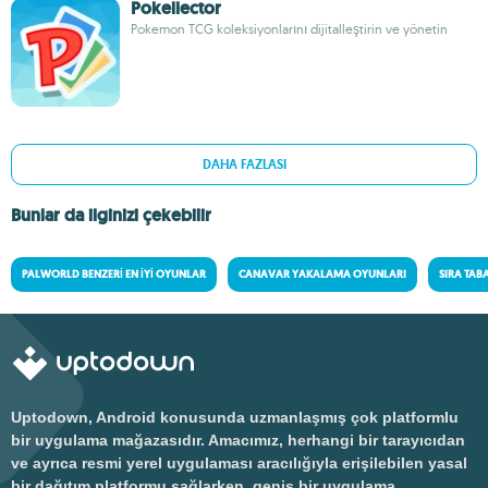
Pokellector
Pokemon TCG koleksiyonlarını dijitalleştirin ve yönetin
DAHA FAZLASI
Bunlar da ilginizi çekebilir
PALWORLD BENZERI EN İYI OYUNLAR
CANAVAR YAKALAMA OYUNLARI
SIRA TAB
Uptodown, Android konusunda uzmanlaşmış çok platformlu
bir uygulama mağazasıdır. Amacımız, herhangi bir tarayıcıdan
ve ayrıca resmi yerel uygulaması aracılığıyla erişilebilen yasal
bir dağıtım platformu sağlarken, geniş bir uygulama