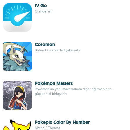
IV Go
OrangeFish
Coromon
Bütün Coromon'ları yakalayın!
Pokémon Masters
Pokémon'un yeni macerasında diğer eğitmenlerle
güçlerinizi birleştirin
Pokepix Color By Number
Mattie S Thomas