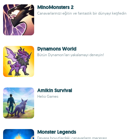
MinoMonsters 2
Canavarlarınızı eğitin ve fantastik bir dünyayı keşfedin
Dynamons World
Bütün Dynamon'ları yakalamayı deneyin!
Amikin Survival
Helio Games
Monster Legends
Devasa boyutlardaki canavarların macerası