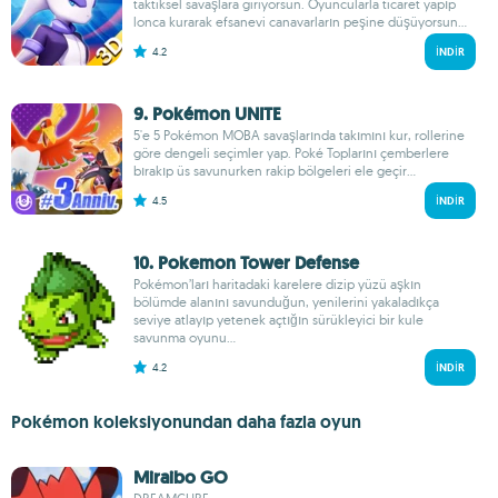
taktiksel savaşlara giriyorsun. Oyuncularla ticaret yapıp
lonca kurarak efsanevi canavarların peşine düşüyorsun...
4.2
İNDIR
9. Pokémon UNITE
5'e 5 Pokémon MOBA savaşlarında takımını kur, rollerine
göre dengeli seçimler yap. Poké Toplarını çemberlere
bırakıp üs savunurken rakip bölgeleri ele geçir...
4.5
İNDIR
10. Pokemon Tower Defense
Pokémon’ları haritadaki karelere dizip yüzü aşkın
bölümde alanını savunduğun, yenilerini yakaladıkça
seviye atlayıp yetenek açtığın sürükleyici bir kule
savunma oyunu...
4.2
İNDIR
Pokémon koleksiyonundan daha fazla oyun
Miraibo GO