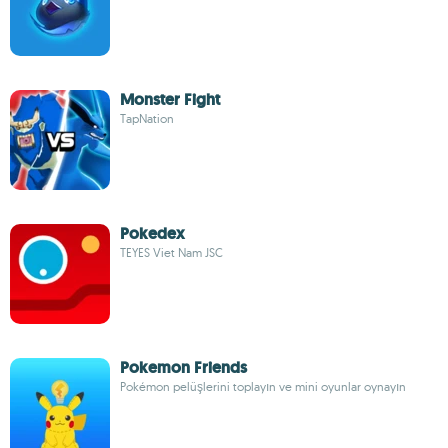
Monster Fight
TapNation
Pokedex
TEYES Viet Nam JSC
Pokemon Friends
Pokémon pelüşlerini toplayın ve mini oyunlar oynayın