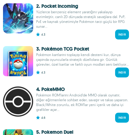
2. Pocket Incoming
Yüzlerce benzersiz element yaratığını yakalayıp
evrimleştir, canlı 2D dünyada stratejik savaşlara dal. PvP,
PvE ve kaynak yönetimiyle Pokémon tarzı güçlü bir RPG
sunar...
4.3
İNDIR
3. Pokémon TCG Pocket
Pokémon kartlarını toplayıp kendi desteni kur, dünya
çapında oyuncularla stratejik düellolara gir. Günlük
görevler, özel kartlar ve farklı oyun modları seni bekliyor...
4.3
İNDIR
4. PokeMMO
Pokémon ROM’larını Android’de MMO olarak oynatır;
diğer eğitmenlerle sohbet eder, savaşır ve takas yaparsın.
Black/White zorunlu, ek ROM’lar yeni içerik ve daha iyi
grafikler açar...
4.6
İNDIR
5. Pokemon Duel