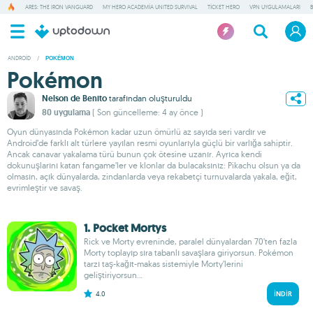
ARES: THE IRON VANGUARD
MY HERO ACADEMIA UNITED SURVIVAL
TICKET HERO
VPN UYGULAMALARI
ANDROID
/
POKÉMON
Pokémon
Nelson de Benito
tarafından oluşturuldu
80 uygulama
( Son güncelleme: 4 ay önce )
Oyun dünyasında Pokémon kadar uzun ömürlü az sayıda seri vardır ve
Android’de farklı alt türlere yayılan resmi oyunlarıyla güçlü bir varlığa sahiptir.
Ancak canavar yakalama türü bunun çok ötesine uzanır. Ayrıca kendi
dokunuşlarını katan fangame’ler ve klonlar da bulacaksınız: Pikachu olsun ya da
olmasın, açık dünyalarda, zindanlarda veya rekabetçi turnuvalarda yakala, eğit,
evrimleştir ve savaş.
1. Pocket Mortys
Rick ve Morty evreninde, paralel dünyalardan 70’ten fazla
Morty toplayıp sıra tabanlı savaşlara giriyorsun. Pokémon
tarzı taş-kağıt-makas sistemiyle Morty’lerini
geliştiriyorsun...
4.0
İNDIR