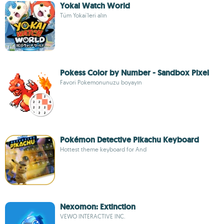
Yokai Watch World
Tüm Yokai'leri alın
Pokess Color by Number - Sandbox Pixel
Favori Pokemonunuzu boyayın
Pokémon Detective Pikachu Keyboard
Hottest theme keyboard for And
Nexomon: Extinction
VEWO INTERACTIVE INC.