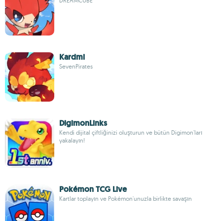
DREAMCUBE
Kardmi
SevenPirates
DigimonLinks
Kendi dijital çiftliğinizi oluşturun ve bütün Digimon'ları
yakalayın!
Pokémon TCG Live
Kartlar toplayın ve Pokémon'unuzla birlikte savaşın