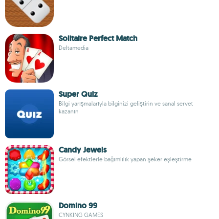
Solitaire Perfect Match
Deltamedia
Super Quiz
Bilgi yarışmalarıyla bilginizi geliştirin ve sanal servet
kazanın
Candy Jewels
Görsel efektlerle bağımlılık yapan şeker eşleştirme
Domino 99
CYNKING GAMES