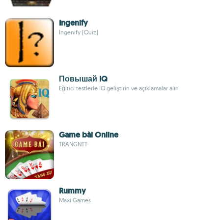
Ingenify
Ingenify [Quiz]
Повышай IQ
Eğitici testlerle IQ geliştirin ve açıklamalar alın
Game bài Online
TRANGNTT
Rummy
Maxi Games