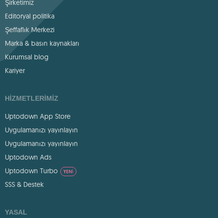
Şirketimiz
Editoryal politika
Şeffaflık Merkezi
Marka & basın kaynakları
Kurumsal blog
Kariyer
HIZMETLERIMIZ
Uptodown App Store
Uygulamanızı yayınlayın
Uygulamanızı yayınlayın
Uptodown Ads
Uptodown Turbo
YENI
SSS & Destek
YASAL