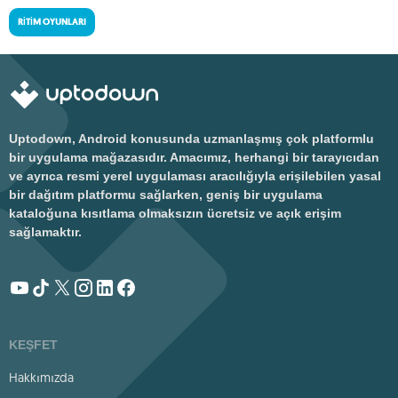
RITIM OYUNLARI
Uptodown, Android konusunda uzmanlaşmış çok platformlu
bir uygulama mağazasıdır. Amacımız, herhangi bir tarayıcıdan
ve ayrıca resmi yerel uygulaması aracılığıyla erişilebilen yasal
bir dağıtım platformu sağlarken, geniş bir uygulama
kataloğuna kısıtlama olmaksızın ücretsiz ve açık erişim
sağlamaktır.
KEŞFET
Hakkımızda