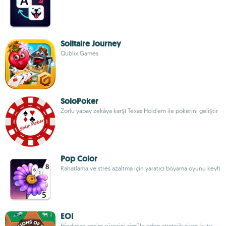
Solitaire Journey
Qublix Games
SoloPoker
Zorlu yapay zekâya karşı Texas Hold'em ile pokerini geliştir
Pop Color
Rahatlama ve stres azaltma için yaratıcı boyama oyunu keyfi
EOI
Hindistan seçim sürecini simüle eden stratejik siyasi kutu