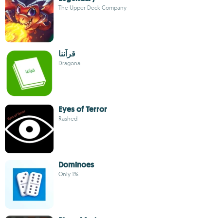
The Upper Deck Company
قرآننا
Dragona
Eyes of Terror
Rashed
Dominoes
Only 1%