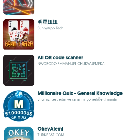
明星妞妞
SunnyApp Tech
All QR code scanner
NWOBODO EMMANUEL CHUKWUEMEKA
Millionaire Quiz - General Knowledge
Bilginizi test edin ve sanal milyonerliğe tırmanın
OkeyAlemi
TURKBASE.COM