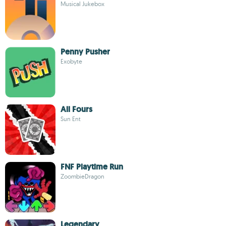
Musical Jukebox
Penny Pusher
Exobyte
All Fours
Sun Ent
FNF Playtime Run
ZoombieDragon
Legendary