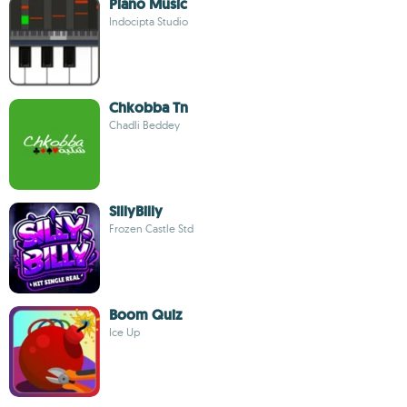
Piano Music
Indocipta Studio
Chkobba Tn
Chadli Beddey
SillyBilly
Frozen Castle Std
Boom Quiz
Ice Up