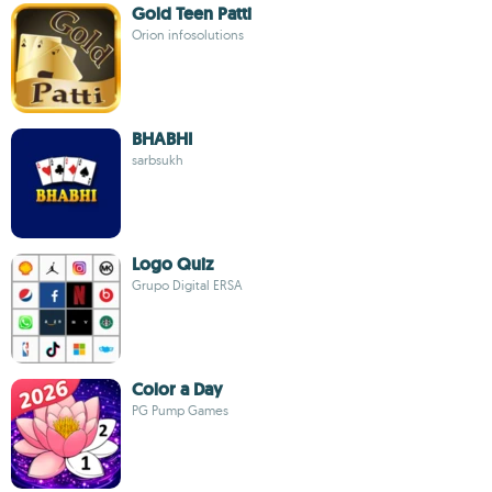
Gold Teen Patti
Orion infosolutions
BHABHI
sarbsukh
Logo Quiz
Grupo Digital ERSA
Color a Day
PG Pump Games