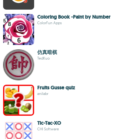
Coloring Book -Paint by Number
ColorFun Apps
仿真暗棋
TedKuo
Fruits Gusse quiz
anilabr
Tic-Tac-XO
CHI Software