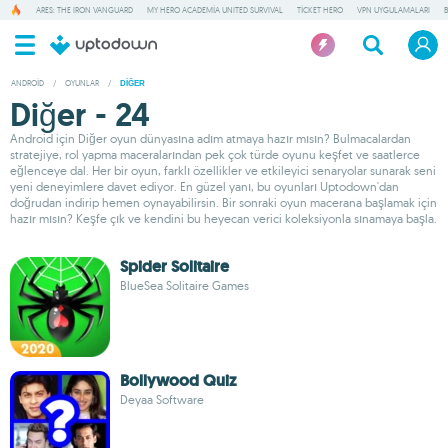
ARES: THE IRON VANGUARD
MY HERO ACADEMIA UNITED SURVIVAL
TICKET HERO
VPN UYGULAMALARI
ANDROID
/
OYUNLAR
/
DIĞER
Diğer - 24
Android için Diğer oyun dünyasına adım atmaya hazır mısın? Bulmacalardan
stratejiye, rol yapma maceralarından pek çok türde oyunu keşfet ve saatlerce
eğlenceye dal. Her bir oyun, farklı özellikler ve etkileyici senaryolar sunarak seni
yeni deneyimlere davet ediyor. En güzel yanı, bu oyunları Uptodown'dan
doğrudan indirip hemen oynayabilirsin. Bir sonraki oyun macerana başlamak için
hazır mısın? Keşfe çık ve kendini bu heyecan verici koleksiyonla sınamaya başla.
Spider Solitaire
BlueSea Solitaire Games
Bollywood Quiz
Deyaa Software