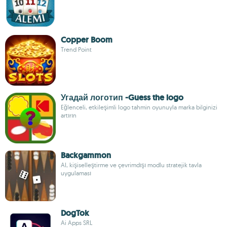
Copper Boom
Trend Point
Угадай логотип -Guess the logo
Eğlenceli, etkileşimli logo tahmin oyunuyla marka bilginizi
artırın
Backgammon
AI, kişiselleştirme ve çevrimdışı modlu stratejik tavla
uygulaması
DogTok
Ai Apps SRL