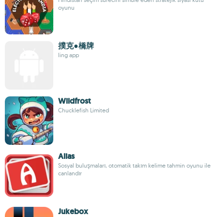
oyunu
撲克●橋牌
ling app
Wildfrost
Chucklefish Limited
Alias
Sosyal buluşmaları, otomatik takım kelime tahmin oyunu ile
canlandır
Jukebox