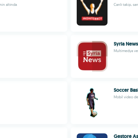
nin altında
Canlı takip, sa
Syria News
Multimedya ve ç
Soccer Bas
Mobil video der
Gestore As