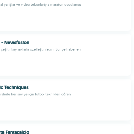
nal yarışlar ve video tekrarlarıyla maraton uygulaması
 - Newsfusion
eşitli kaynaklarla özelleştirilebilir Suriye haberleri
ic Techniques
slerle her seviye için futbol teknikleri öğren
ta Fantacalcio