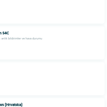
n S4C
: anlık bildirimler ve hava durumu
ws (Hrvatska)