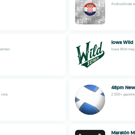
Android'inde en
Iowa Wild
laması
Iowa Wild maçla
48pm News
 rota
2.000+ gazetede
Maratón M