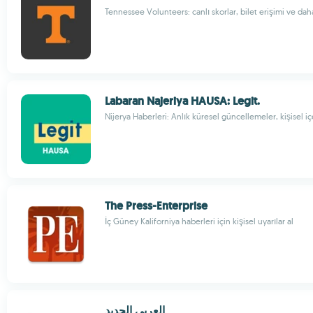
Tennessee Volunteers: canlı skorlar, bilet erişimi ve dah
Labaran Najeriya HAUSA: Legit.
Nijerya Haberleri: Anlık küresel güncellemeler, kişisel iç
The Press-Enterprise
İç Güney Kaliforniya haberleri için kişisel uyarılar al
العربي الجديد