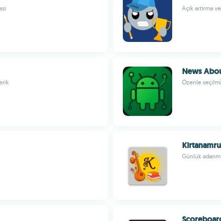
ası
Açık artırma v
News Abou
erik
Özenle seçilmiş
Kirtanamru
Günlük adanmış
Scoreboard