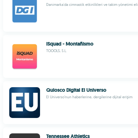
Danimarka'da cimnastik etkinlikleri ve takım yönetimi eli
iSquad - Montañismo
TOOOLS, S.L.
Quiosco Digital El Universo
El Universo’nun haberlerine, dergilerine dijital erişim
Tennessee Athletics