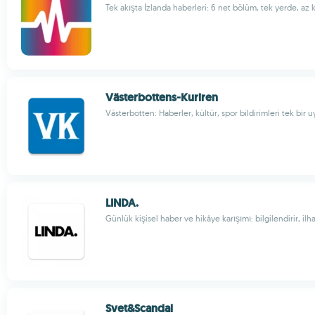
Tek akışta İzlanda haberleri: 6 net bölüm, tek yerde, az
Västerbottens-Kuriren
Västerbotten: Haberler, kültür, spor bildirimleri tek bir
LINDA.
Günlük kişisel haber ve hikâye karışımı: bilgilendirir, ilh
Svet&Scandal