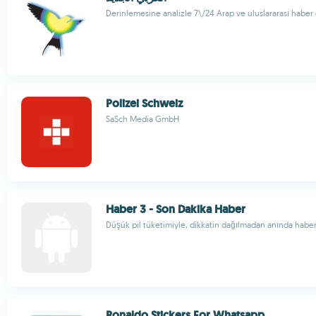
Derinlemesine analizle 7\/24 Arap ve uluslararası habe
Polizei Schweiz
SaSch Media GmbH
Haber 3 - Son Dakika Haber
Düşük pil tüketimiyle, dikkatin dağılmadan anında haber
Ronaldo Stickers For Whatsapp