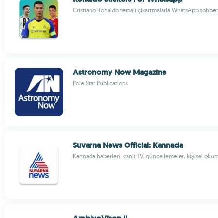
Cristiano Ronaldo temalı çıkartmalarla WhatsApp sohbetl
Astronomy Now Magazine
Pole Star Publications
Suvarna News Official: Kannada
Kannada haberleri: canlı TV, güncellemeler, kişisel ok