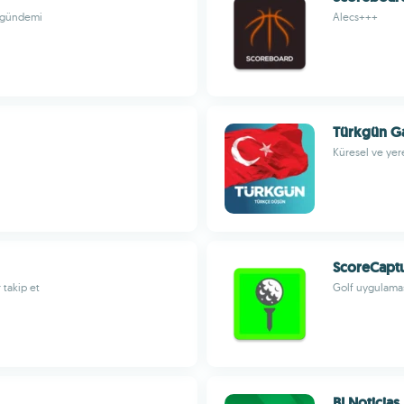
r gündemi
Alecs+++
Türkgün Ga
Küresel ve yer
ScoreCapt
 takip et
Golf uygulamas
BI Noticias