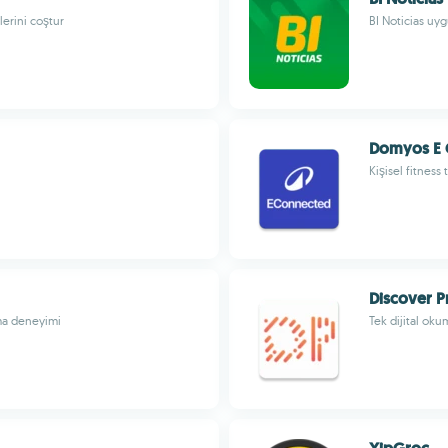
erini coştur
BI Noticias uy
Domyos E
Kişisel fitness
Discover P
uma deneyimi
Tek dijital oku