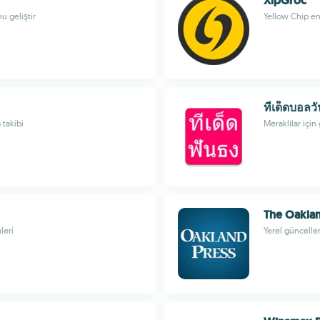
XipGroc
u geliştir
Yellow Chip ent
ทีเด็ดบอลวั
 takibi
Meraklılar için 
The Oaklan
leri
Yerel güncelle