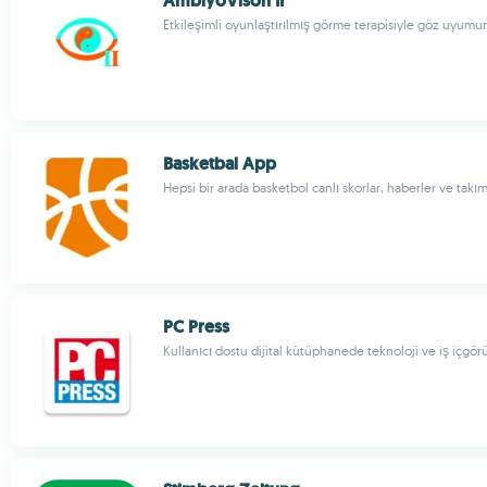
AmblyoVison II
Etkileşimli oyunlaştırılmış görme terapisiyle göz uyumun
Basketbal App
Hepsi bir arada basketbol canlı skorlar, haberler ve takım
PC Press
Kullanıcı dostu dijital kütüphanede teknoloji ve iş içgörü