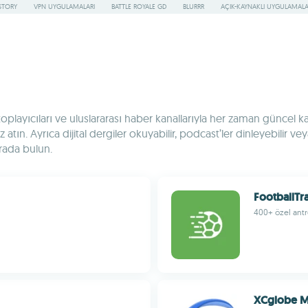
STORY
VPN UYGULAMALARI
BATTLE ROYALE GD
BLURRR
AÇIK-KAYNAKLI UYGULAMAL
playıcıları ve uluslararası haber kanallarıyla her zaman güncel kalın.
ın. Ayrıca dijital dergiler okuyabilir, podcast’ler dinleyebilir veya 
urada bulun.
FootballTr
400+ özel ant
XCglobe M