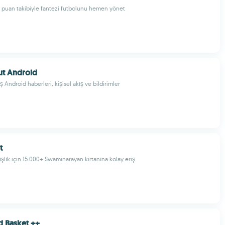
e puan takibiyle fantezi futbolunu hemen yönet
t Android
 Android haberleri, kişisel akış ve bildirimler
t
lık için 15.000+ Swaminarayan kirtanına kolay eriş
 Basket ++