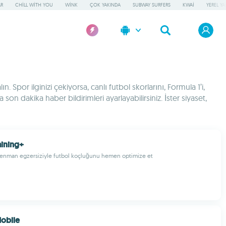
AR
CHILL WITH YOU
WINK
ÇOK YAKINDA
SUBWAY SURFERS
KWAI
YEREL Y
 Spor ilginizi çekiyorsa, canlı futbol skorlarını, Formula 1’i,
son dakika haber bildirimleri ayarlayabilirsiniz. İster siyaset,
aining+
renman egzersiziyle futbol koçluğunu hemen optimize et
obile