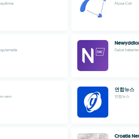
 kaydırma
Aljosa Coh
Newyddio
 uygulamada
Galce haberler
연합뉴스
am verir
연합뉴스
Croatia Ne