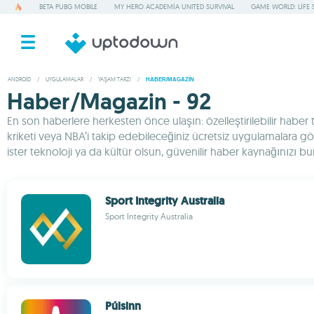
BETA PUBG MOBILE
MY HERO ACADEMIA UNITED SURVIVAL
GAME WORLD: LIFE 
ANDROID
/
UYGULAMALAR
/
YAŞAM TARZI
/
HABER/MAGAZIN
Haber/Magazin - 92
En son haberlere herkesten önce ulaşın: özelleştirilebilir haber to
kriketi veya NBA’i takip edebileceğiniz ücretsiz uygulamalara göz at
ister teknoloji ya da kültür olsun, güvenilir haber kaynağınızı b
Sport Integrity Australia
Sport Integrity Australia
Púlsinn