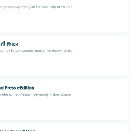
egrasyonuyla yarışları kolayca takip et ve katıl
นนี้ ฟันธง
günlük futbol stratejisi ipuçları ve detaylı analiz
d Press eEdition
meler için etkileşimli, çevrimdışı haber okuma