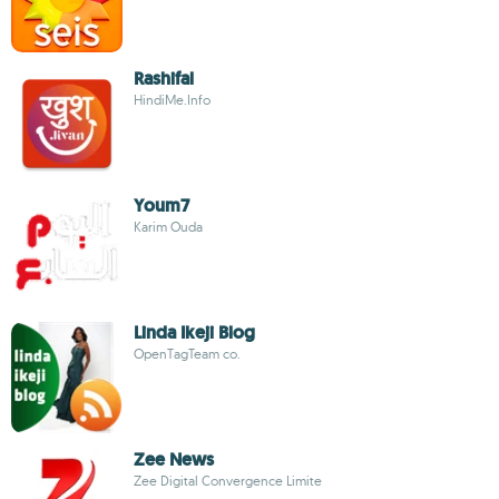
Rashifal
HindiMe.Info
Youm7
Karim Ouda
Linda Ikeji Blog
OpenTagTeam co.
Zee News
Zee Digital Convergence Limite