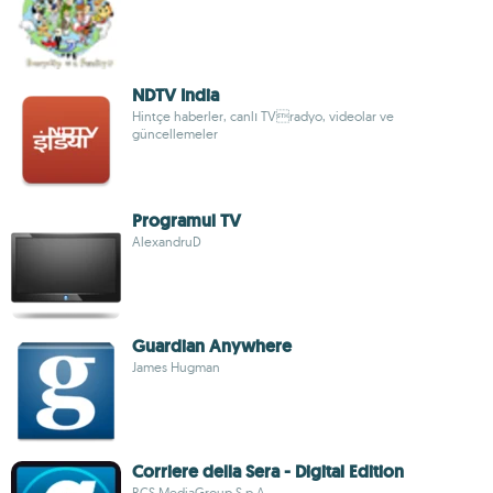
NDTV India
Hintçe haberler, canlı TVradyo, videolar ve
güncellemeler
Programul TV
AlexandruD
Guardian Anywhere
James Hugman
Corriere della Sera - Digital Edition
RCS MediaGroup S.p.A.