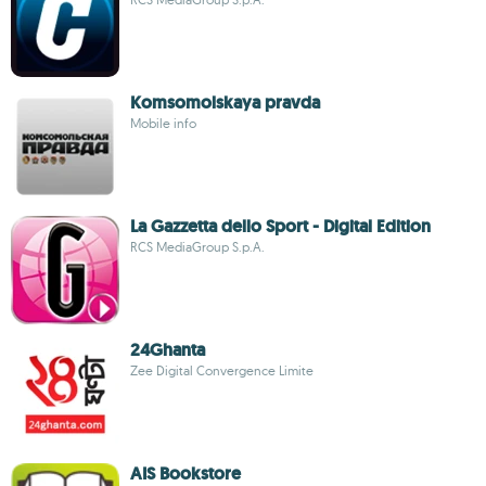
Komsomolskaya pravda
Mobile info
La Gazzetta dello Sport - Digital Edition
RCS MediaGroup S.p.A.
24Ghanta
Zee Digital Convergence Limite
AIS Bookstore