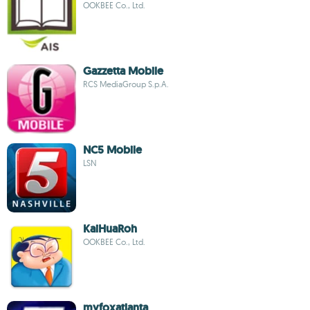
OOKBEE Co., Ltd.
Gazzetta Mobile
RCS MediaGroup S.p.A.
NC5 Mobile
LSN
KaiHuaRoh
OOKBEE Co., Ltd.
myfoxatlanta