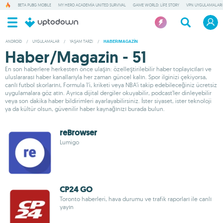
BETA PUBG MOBILE
MY HERO ACADEMIA UNITED SURVIVAL
GAME WORLD: LIFE STORY
VPN UYGULAMALARI
ANDROID
/
UYGULAMALAR
/
YAŞAM TARZI
/
HABER/MAGAZIN
Haber/Magazin - 51
En son haberlere herkesten önce ulaşın: özelleştirilebilir haber toplayıcıları ve
uluslararası haber kanallarıyla her zaman güncel kalın. Spor ilginizi çekiyorsa,
canlı futbol skorlarını, Formula 1’i, kriketi veya NBA’i takip edebileceğiniz ücretsiz
uygulamalara göz atın. Ayrıca dijital dergiler okuyabilir, podcast’ler dinleyebilir
veya son dakika haber bildirimleri ayarlayabilirsiniz. İster siyaset, ister teknoloji
ya da kültür olsun, güvenilir haber kaynağınızı burada bulun.
reBrowser
Lumigo
CP24 GO
Toronto haberleri, hava durumu ve trafik raporları ile canlı
yayın