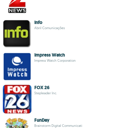
Info
Abril Comunicações
Impress Watch
Impress Watch Corporation
FOX 26
Stepleader Inc.
FunDay
Brainstorm Digital Communicati