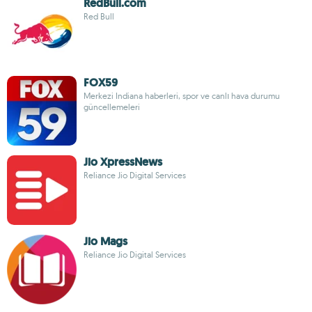
RedBull.com
Red Bull
FOX59
Merkezi Indiana haberleri, spor ve canlı hava durumu
güncellemeleri
Jio XpressNews
Reliance Jio Digital Services
Jio Mags
Reliance Jio Digital Services