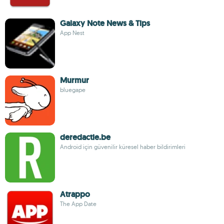
Galaxy Note News & Tips
App Nest
Murmur
bluegape
deredactie.be
Android için güvenilir küresel haber bildirimleri
Atrappo
The App Date