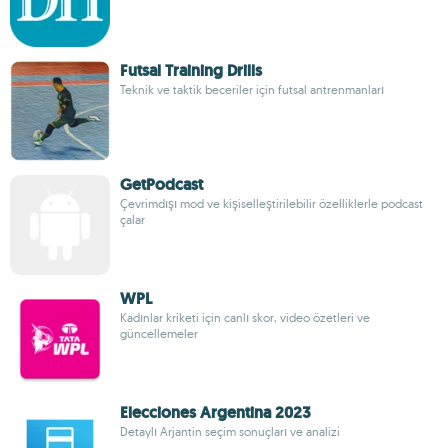
Futsal Training Drills
Teknik ve taktik beceriler için futsal antrenmanları
GetPodcast
Çevrimdışı mod ve kişiselleştirilebilir özelliklerle podcast
çalar
WPL
Kadınlar kriketi için canlı skor, video özetleri ve
güncellemeler
Elecciones Argentina 2023
Detaylı Arjantin seçim sonuçları ve analizi