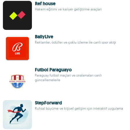
Ref house
Hakem eğitimi ve kariyer geliştirme araçları
BallyLive
Reklamlar, ödüller ve çoklu izleme ile canlı spor akışı
Futbol Paraguayo
Paraguay futbol maçları ve sıralamaları canlı
güncellemelerle
StepForward
Ruhsal büyüme ve kişisel gelişim için interaktif uygulama