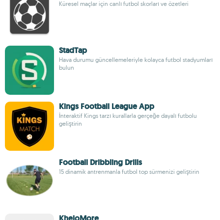
Küresel maçlar için canlı futbol skorları ve özetleri
StadTap
Hava durumu güncellemeleriyle kolayca futbol stadyumları
bulun
Kings Football League App
İnteraktif Kings tarzı kurallarla gerçeğe dayalı futbolu
geliştirin
Football Dribbling Drills
15 dinamik antrenmanla futbol top sürmenizi geliştirin
KheloMore