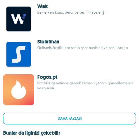
Wait
Beklerken kitap, dergi ve sesli kitaba erişin
Stoiximan
Gelişmiş özelliklere sahip spor bahisleri ve canlı casino
Fogos.pt
Portekiz genelinde gerçek zamanlı yangın güncellemeleri
ve uyarılar
DAHA FAZLASI
Bunlar da ilginizi çekebilir