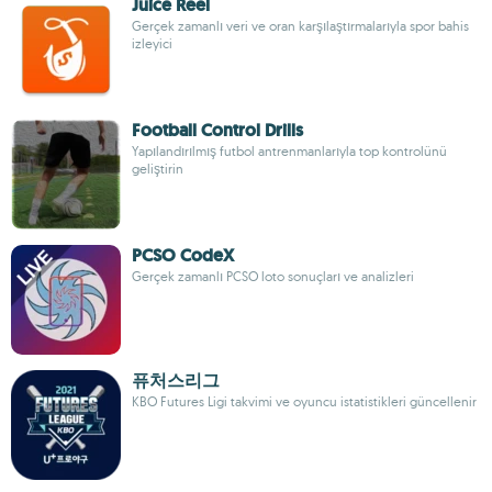
Juice Reel
Gerçek zamanlı veri ve oran karşılaştırmalarıyla spor bahis
izleyici
Football Control Drills
Yapılandırılmış futbol antrenmanlarıyla top kontrolünü
geliştirin
PCSO CodeX
Gerçek zamanlı PCSO loto sonuçları ve analizleri
퓨처스리그
KBO Futures Ligi takvimi ve oyuncu istatistikleri güncellenir