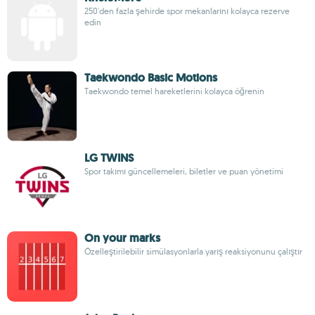
250'den fazla şehirde spor mekanlarını kolayca rezerve
edin
Taekwondo Basic Motions
Taekwondo temel hareketlerini kolayca öğrenin
LG TWINS
Spor takımı güncellemeleri, biletler ve puan yönetimi
On your marks
Özelleştirilebilir simülasyonlarla yarış reaksiyonunu çalıştır