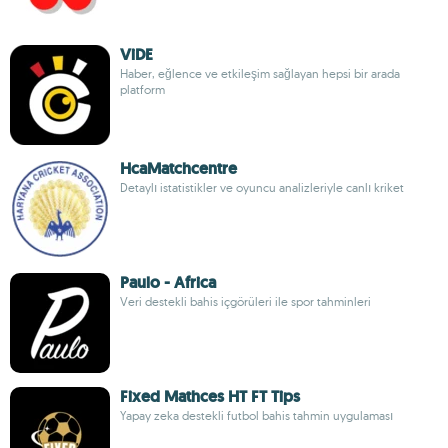
ViDE
Haber, eğlence ve etkileşim sağlayan hepsi bir arada
platform
HcaMatchcentre
Detaylı istatistikler ve oyuncu analizleriyle canlı kriket
Paulo - Africa
Veri destekli bahis içgörüleri ile spor tahminleri
Fixed Mathces HT FT Tips
Yapay zeka destekli futbol bahis tahmin uygulaması