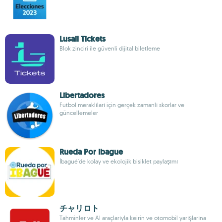
Lusail Tickets
Blok zinciri ile güvenli dijital biletleme
Libertadores
Futbol meraklıları için gerçek zamanlı skorlar ve
güncellemeler
Rueda Por Ibague
İbagué'de kolay ve ekolojik bisiklet paylaşımı
チャリロト
Tahminler ve AI araçlarıyla keirin ve otomobil yarışlarına