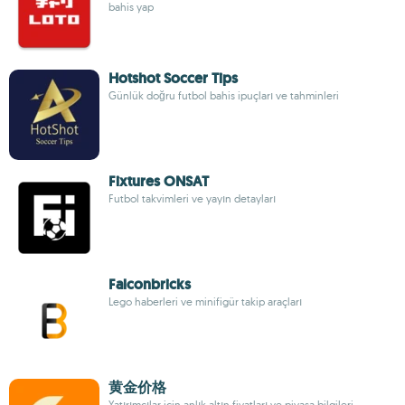
bahis yap
Hotshot Soccer Tips
Günlük doğru futbol bahis ipuçları ve tahminleri
Fixtures ONSAT
Futbol takvimleri ve yayın detayları
Falconbricks
Lego haberleri ve minifigür takip araçları
黄金价格
Yatırımcılar için anlık altın fiyatları ve piyasa bilgileri