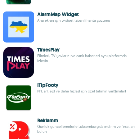
AlarmMap Widget
Ana ekran için widget tabanlı harita çözümü
TimesPlay
Filmleri, TV şovlarını ve canlı haberleri aynı platformda
izleyin
iTipFooty
Nrl, afl, epl ve daha fazlası için özel tahmin yarışmaları
Reklamm
Günlük güncellemelerle Lüksemburg'da indirim ve fırsatları
bulun