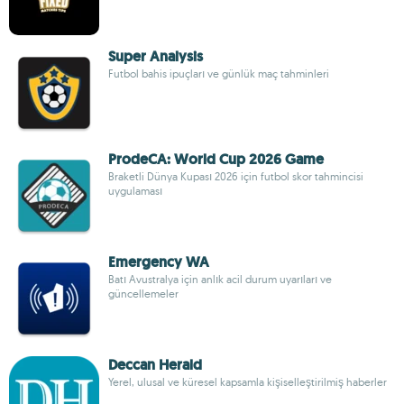
Super Analysis
Futbol bahis ipuçları ve günlük maç tahminleri
ProdeCA: World Cup 2026 Game
Braketli Dünya Kupası 2026 için futbol skor tahmincisi
uygulaması
Emergency WA
Batı Avustralya için anlık acil durum uyarıları ve
güncellemeler
Deccan Herald
Yerel, ulusal ve küresel kapsamla kişiselleştirilmiş haberler