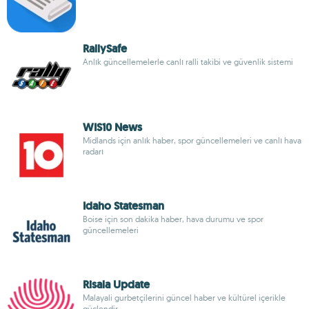
RallySafe
Anlık güncellemelerle canlı ralli takibi ve güvenlik sistemi
WIS10 News
Midlands için anlık haber, spor güncellemeleri ve canlı hava
radarı
Idaho Statesman
Boise için son dakika haber, hava durumu ve spor
güncellemeleri
Risala Update
Malayali gurbetçilerini güncel haber ve kültürel içerikle
güçlendir