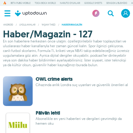
BETA PUBG MOBILE
TOCA BOCA WORLD
NARUTO OYUNLARI
GOOGLE SHEETS
SENGOKU BUSHIDO
A
ANDROID
/
UYGULAMALAR
/
YAŞAM TARZI
/
HABER/MAGAZIN
Haber/Magazin - 127
En son haberlere herkesten önce ulaşın: özelleştirilebilir haber toplayıcıları ve
uluslararası haber kanallarıyla her zaman güncel kalın. Spor ilginizi çekiyorsa,
canlı futbol skorlarını, Formula 1’i, kriketi veya NBA’i takip edebileceğiniz ücretsiz
uygulamalara göz atın. Ayrıca dijital dergiler okuyabilir, podcast’ler dinleyebilir
veya son dakika haber bildirimleri ayarlayabilirsiniz. İster siyaset, ister teknoloji
ya da kültür olsun, güvenilir haber kaynağınızı burada bulun.
OWL crime alerts
Cihazında anlık Londra suç uyarıları ve güvenlik önerileri al
Päivän lehti
Abonelikle en yeni haberleri ve dergileri çevrimdışı da
hemen oku