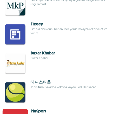
uygulaması
Fitssey
Fitness derslerini her an, her yerde kolayca rezerve et ve
yönet
Buxar Khabar
Buxar Khabar
테니스타운
Tenis turnuvalarına kolayca kaydol, ödüller kazan
PiuSport