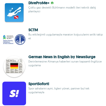
DiveProMe+
Çoklu gaz destekli Bühlmann modelli ileri teknik dalış
planlayıcı
SCTM
Bu etkileşimli uygulamayla maraton koşucularını anlık takip
et
German News in English by NewsSurge
Derinlemesine Almanya haberleri sunan kapsamlı İngilizce
uygulama
SportSofort!
Spor sahalarını ayırt, ligleri yönet, partner bul tek
uygulamayla