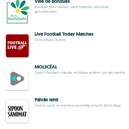
Ville de Bondues
Bondues şehir rehberi: yerel haberler, etkinlikler,
güncellemeler
Live Football Today Matches
GrimcoApps Skyone
MOLSCÉAL
Çeşitli İrlandaca videolar ve hikâye anlatımı için tek merkez
Päivän lehti
Günlük içerik ve arşivlere çevrimdışı erişimli dijital dergi