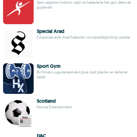
Spor yaşamını indirim, ödül ve haberlerle her gün daha da
güçlendir
Special Arad
Cihazında anlık Arad haberleri ve kişiselleştirilmiş uyarılar
Sport Gym
Bir fitness uygulamasında kişiye özel planlar ve ilerleme
takibi
Scotland
Kenwa Entertainment
D&C