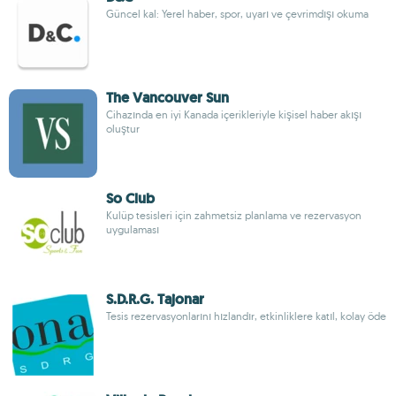
Güncel kal: Yerel haber, spor, uyarı ve çevrimdışı okuma
The Vancouver Sun
Cihazında en iyi Kanada içerikleriyle kişisel haber akışı
oluştur
So Club
Kulüp tesisleri için zahmetsiz planlama ve rezervasyon
uygulaması
S.D.R.G. Tajonar
Tesis rezervasyonlarını hızlandır, etkinliklere katıl, kolay öde