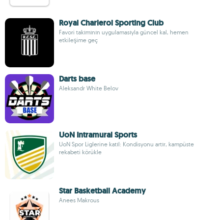
Royal Charleroi Sporting Club
Favori takımının uygulamasıyla güncel kal, hemen
etkileşime geç
Darts base
Aleksandr White Belov
UoN Intramural Sports
UoN Spor Liglerine katıl: Kondisyonu artır, kampüste
rekabeti körükle
Star Basketball Academy
Anees Makrous