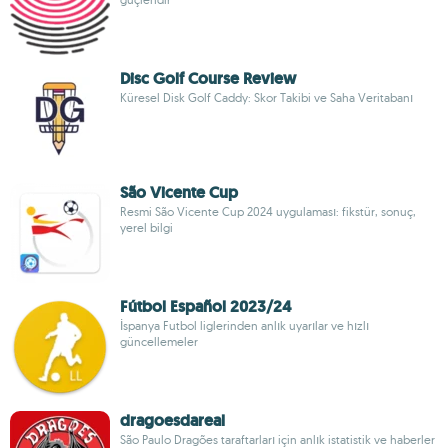
Disc Golf Course Review
Küresel Disk Golf Caddy: Skor Takibi ve Saha Veritabanı
São Vicente Cup
Resmi São Vicente Cup 2024 uygulaması: fikstür, sonuç,
yerel bilgi
Fútbol Español 2023/24
İspanya Futbol liglerinden anlık uyarılar ve hızlı
güncellemeler
dragoesdareal
São Paulo Dragões taraftarları için anlık istatistik ve haberler