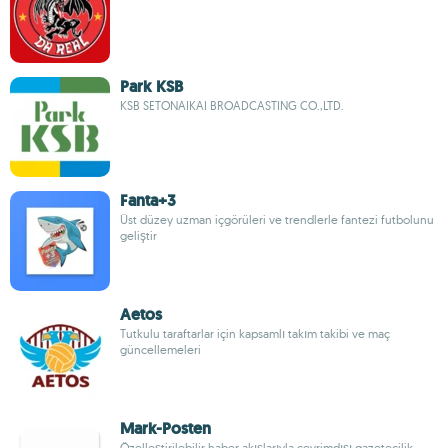
Park KSB
KSB SETONAIKAI BROADCASTING CO.,LTD.
Fanta+3
Üst düzey uzman içgörüleri ve trendlerle fantezi futbolunu
geliştir
Aetos
Tutkulu taraftarlar için kapsamlı takım takibi ve maç
güncellemeleri
Mark-Posten
Özelleştirilebilir haber akışlarıyla çevrimdışı gazetecilik