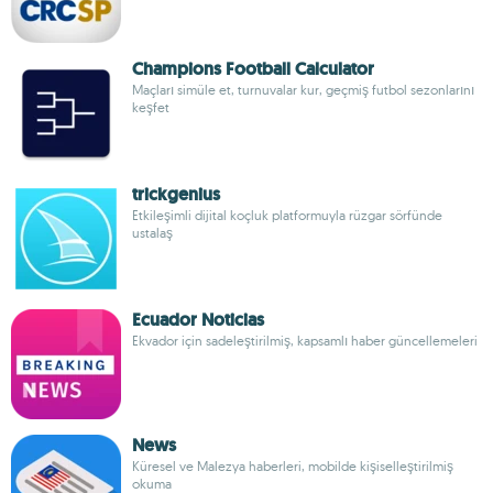
Champions Football Calculator
Maçları simüle et, turnuvalar kur, geçmiş futbol sezonlarını
keşfet
trickgenius
Etkileşimli dijital koçluk platformuyla rüzgar sörfünde
ustalaş
Ecuador Noticias
Ekvador için sadeleştirilmiş, kapsamlı haber güncellemeleri
News
Küresel ve Malezya haberleri, mobilde kişiselleştirilmiş
okuma