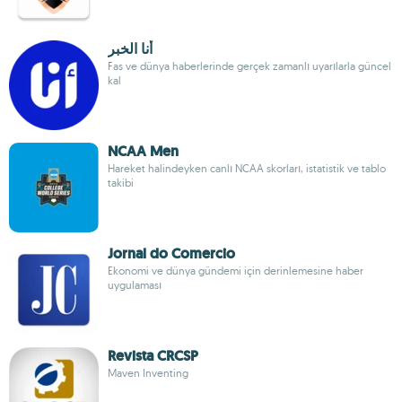
أنا الخبر
Fas ve dünya haberlerinde gerçek zamanlı uyarılarla güncel
kal
NCAA Men
Hareket halindeyken canlı NCAA skorları, istatistik ve tablo
takibi
Jornal do Comercio
Ekonomi ve dünya gündemi için derinlemesine haber
uygulaması
Revista CRCSP
Maven Inventing