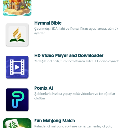
Hymnal Bible
Çevrimdışı SDA ilahi ve Kutsal Kitap uygulaması, günlük
ayetler
HD Video Player and Downloader
Yerleşik indiricili, tüm formatlarda akıcı HD video oynatıcı
Pomix Ai
Şablonlarla hızlıca yapay zekâ videoları ve fotoğraflar
oluştur
Fun Mahjong Match
Rahatlatıcı mahjong solitaire oyna; zamanlayıcı yok,