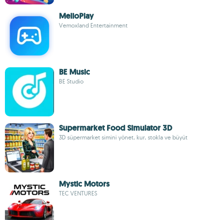
MelioPlay
Vemoxland Entertainment
BE Music
BE Studio
Supermarket Food Simulator 3D
3D süpermarket simini yönet, kur, stokla ve büyüt
Mystic Motors
TEC VENTURES