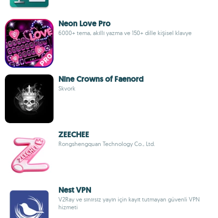
Neon Love Pro
6000+ tema, akıllı yazma ve 150+ dille kişisel klavye
Nine Crowns of Faenord
Skvork
ZEECHEE
Rongshengquan Technology Co., Ltd.
Nest VPN
V2Ray ve sınırsız yayın için kayıt tutmayan güvenli VPN
hizmeti