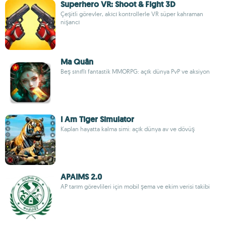
Superhero VR: Shoot & Fight 3D
Çeşitli görevler, akıcı kontrollerle VR süper kahraman
nişancı
Ma Quân
Beş sınıflı fantastik MMORPG: açık dünya PvP ve aksiyon
I Am Tiger Simulator
Kaplan hayatta kalma simi: açık dünya av ve dövüş
APAIMS 2.0
AP tarım görevlileri için mobil şema ve ekim verisi takibi