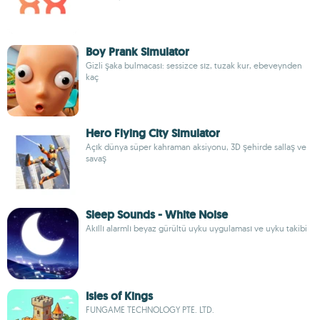
Boy Prank Simulator
Gizli şaka bulmacası: sessizce sız, tuzak kur, ebeveynden
kaç
Hero Flying City Simulator
Açık dünya süper kahraman aksiyonu, 3D şehirde sallaş ve
savaş
Sleep Sounds - White Noise
Akıllı alarmlı beyaz gürültü uyku uygulaması ve uyku takibi
Isles of Kings
FUNGAME TECHNOLOGY PTE. LTD.