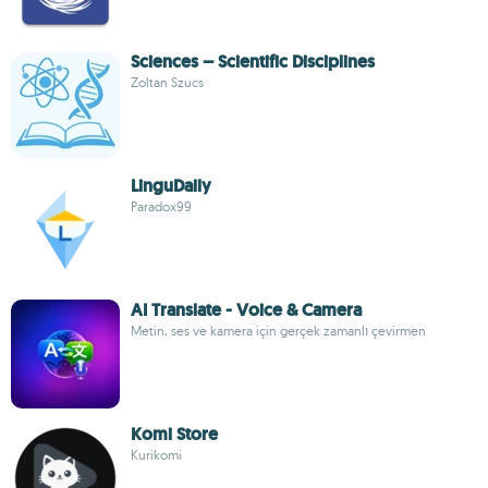
Sciences – Scientific Disciplines
Zoltan Szucs
LinguDaily
Paradox99
AI Translate - Voice & Camera
Metin, ses ve kamera için gerçek zamanlı çevirmen
Komi Store
Kurikomi