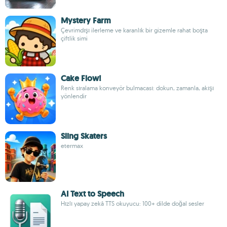
Mystery Farm
Çevrimdışı ilerleme ve karanlık bir gizemle rahat boşta
çiftlik simi
Cake Flow!
Renk sıralama konveyör bulmacası: dokun, zamanla, akışı
yönlendir
Sling Skaters
etermax
AI Text to Speech
Hızlı yapay zekâ TTS okuyucu: 100+ dilde doğal sesler