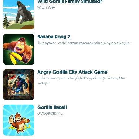
Wild Gorilla Family Simulator
Witch Way
Banana Kong 2
Bu heyecan verici orman macerasında zıplayın ve koşun
Angry Gorilla City Attack Game
Bu canavar oyununda güçlü bir goril ile şehirde yıkım
yaşayın
Gorilla Race!!
GOODROID,Inc.