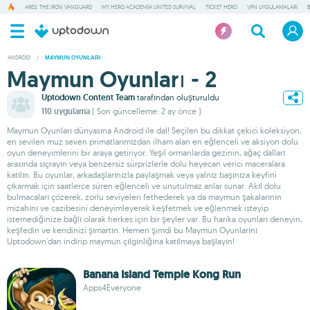
ARES: THE IRON VANGUARD
MY HERO ACADEMIA UNITED SURVIVAL
TICKET HERO
VPN UYGULAMALARI
ANDROID
/
MAYMUN OYUNLARI
Maymun Oyunları - 2
Uptodown Content Team
tarafından oluşturuldu
110 uygulama
( Son güncelleme: 2 ay önce )
Maymun Oyunları dünyasına Android ile dal! Seçilen bu dikkat çekici koleksiyon,
en sevilen muz seven primatlarımızdan ilham alan en eğlenceli ve aksiyon dolu
oyun deneyimlerini bir araya getiriyor. Yeşil ormanlarda gezinin, ağaç dalları
arasında sıçrayın veya benzersiz sürprizlerle dolu heyecan verici maceralara
katılın. Bu oyunlar, arkadaşlarınızla paylaşmak veya yalnız başınıza keyfini
çıkarmak için saatlerce süren eğlenceli ve unutulmaz anlar sunar. Akıl dolu
bulmacaları çözerek, zorlu seviyeleri fethederek ya da maymun şakalarının
mizahını ve cazibesini deneyimleyerek keşfetmek ve eğlenmek isteyip
istemediğinize bağlı olarak herkes için bir şeyler var. Bu harika oyunları deneyin,
keşfedin ve kendinizi şımartın. Hemen şimdi bu Maymun Oyunlarını
Uptodown'dan indirip maymun çılgınlığına katılmaya başlayın!
Banana Island Temple Kong Run
Apps4Everyone