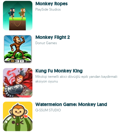
Monkey Ropes
PlaySide Studios
Monkey Flight 2
Donut Games
Kung Fu Monkey King
Mitoloji temelli akıcı dövüşlü epik yandan kaydırmalı
aksiyon oyunu
Watermelon Game: Monkey Land
Q-SSUM STUDIO