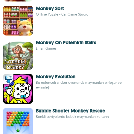
Monkey Sort
Offline Puzzle - Car Game Studio
Monkey On Potemkin Stairs
Elhan Games
Monkey Evolution
Bu eğlenceli clicker oyununda maymunları birleştir ve
evrimleş
Bubble Shooter Monkey Rescue
Renkli seviyelerde bebek maymunları kurtarın