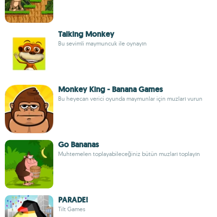
Talking Monkey
Bu sevimli maymuncuk ile oynayın
Monkey King - Banana Games
Bu heyecan verici oyunda maymunlar için muzları vurun
Go Bananas
Muhtemelen toplayabileceğiniz bütün muzları toplayın
PARADE!
Tilt Games