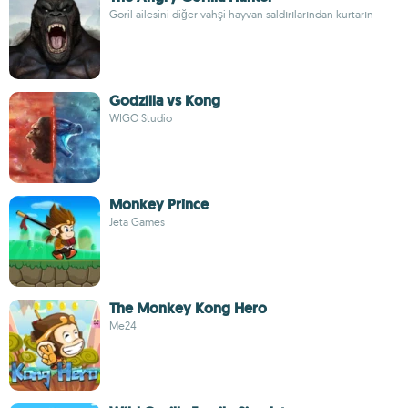
Goril ailesini diğer vahşi hayvan saldırılarından kurtarın
Godzilla vs Kong
WIGO Studio
Monkey Prince
Jeta Games
The Monkey Kong Hero
Me24