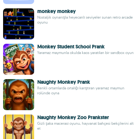
monkey monkey
Nostaljik oynanışla heyecanlı seviyeler sunan retro arcade
oyunu
Monkey Student School Prank
Yaramaz maymunla okulda kaos yaratılan bir sandbox oyun
Naughty Monkey Prank
Renkli ortamlarda ortalığı karıştıran yaramaz maymun
rolünde oyna
Naughty Monkey Zoo Prankster
Gizli şaka macerası oyunu, hayvanat bahçesi bekçilerini alt
et