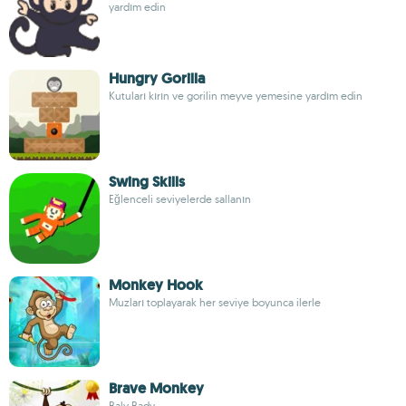
yardım edin
Hungry Gorilla
Kutuları kırın ve gorilin meyve yemesine yardım edin
Swing Skills
Eğlenceli seviyelerde sallanın
Monkey Hook
Muzları toplayarak her seviye boyunca ilerle
Brave Monkey
Baly Bady