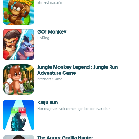
ahmedmostafa
GO! Monkey
LinKing
Jungle Monkey Legend : Jungle Run
Adventure Game
Brothers-Game
Kaiju Run
Her düşmanı yok etmek için bir canavar olun
The Angry Gorilla Hunter