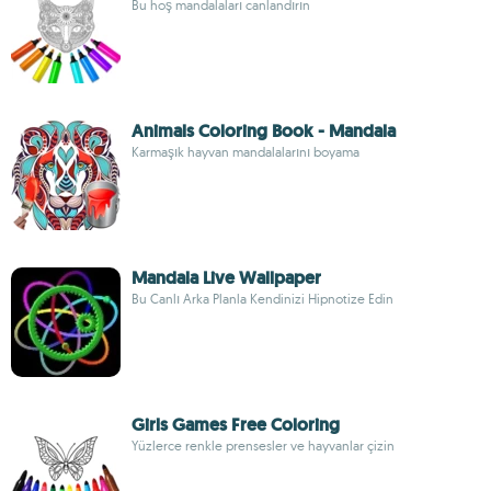
Bu hoş mandalaları canlandırın
Animals Coloring Book - Mandala
Karmaşık hayvan mandalalarını boyama
Mandala Live Wallpaper
Bu Canlı Arka Planla Kendinizi Hipnotize Edin
Girls Games Free Coloring
Yüzlerce renkle prensesler ve hayvanlar çizin