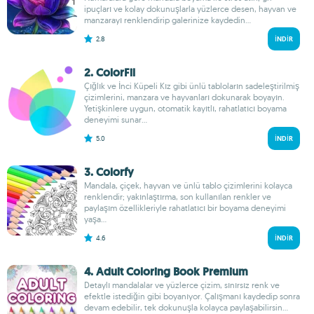
ipuçları ve kolay dokunuşlarla yüzlerce desen, hayvan ve
manzarayı renklendirip galerinize kaydedin...
2.8
İNDIR
2. ColorFil
Çığlık ve İnci Küpeli Kız gibi ünlü tabloların sadeleştirilmiş
çizimlerini, manzara ve hayvanları dokunarak boyayın.
Yetişkinlere uygun, otomatik kayıtlı, rahatlatıcı boyama
deneyimi sunar...
5.0
İNDIR
3. Colorfy
Mandala, çiçek, hayvan ve ünlü tablo çizimlerini kolayca
renklendir; yakınlaştırma, son kullanılan renkler ve
paylaşım özellikleriyle rahatlatıcı bir boyama deneyimi
yaşa...
4.6
İNDIR
4. Adult Coloring Book Premium
Detaylı mandalalar ve yüzlerce çizim, sınırsız renk ve
efektle istediğin gibi boyanıyor. Çalışmanı kaydedip sonra
devam edebilir, tek dokunuşla kolayca paylaşabilirsin...