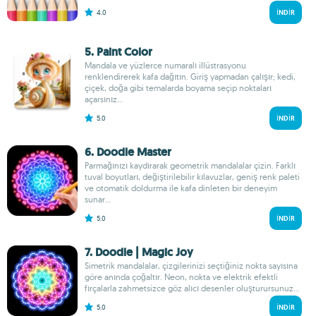
4.0
İNDIR
5. Paint Color
Mandala ve yüzlerce numaralı illüstrasyonu
renklendirerek kafa dağıtın. Giriş yapmadan çalışır; kedi,
çiçek, doğa gibi temalarda boyama seçip noktaları
açarsınız...
5.0
İNDIR
6. Doodle Master
Parmağınızı kaydırarak geometrik mandalalar çizin. Farklı
tuval boyutları, değiştirilebilir kılavuzlar, geniş renk paleti
ve otomatik doldurma ile kafa dinleten bir deneyim
sunar...
5.0
İNDIR
7. Doodle | Magic Joy
Simetrik mandalalar, çizgilerinizi seçtiğiniz nokta sayısına
göre anında çoğaltır. Neon, nokta ve elektrik efektli
fırçalarla zahmetsizce göz alıcı desenler oluşturursunuz...
5.0
İNDIR