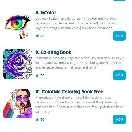
8. InColor
600’den fazla mandala ve çizimi, dokunarak kolayca
renklendir; yüzlerce renk, fırça seçeneği ve otomatik
kayıtla istediğin zaman kaldığın yerden devam et...
3.0
İNDIR
9. Coloring Book
Mandalalar ve Van Gogh tablolarını sayılara göre boyayın.
Yakınlaştırma, tema kategorileri ve kolay arayüzle stres
atıp en ince detayları rahatça renklendirin...
5.0
İNDIR
10. ColorMe Coloring Book Free
Mandala ve fraktal boyama sayfalarını dokunarak
renklendir, bitince tüm süreci hızlandırılmış videoda
yeniden izle. Rahatlatıcı çizimler ve farklı paletlerle keyifli
vakit geçir...
5.0
İNDIR