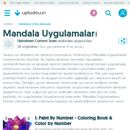
BETA PUBG MOBILE
TOCA BOCA WORLD
NARUTO OYUNLARI
GOOGLE SHEETS
SENGOKU BUSHIDO
A
ANDROID
/
MANDALA UYGULAMALARI
Mandala Uygulamaları
Uptodown Content Team
tarafından oluşturuldu
50 uygulama
( Son güncelleme: 9 ay önce )
Yaratıcı ve rahatlatıcı bir deneyim arıyorsanız, Android için Mandala Uygulamaları
mükemmel bir seçimdir. Bu harika derleme, karmaşık mandalaları
renklendirmenize ve sanatsal yanınızı keşfetmenize olanak tanıyan uygulamalar
koleksiyonu sunar. Geleneksel tarzlardan modern yorumlara kadar çeşitli
seçeneklerle, her zevke hitap eden bir şeyler bulabilirsiniz. Pek çok uygulama
özelleştirilebilir paletler ve sezgisel kontroller sağladığı için, deneyimi keyifli ve
stresiz kılar. Örneğin, güzel desenleri doldurmak için tercih ettiğiniz tonları
seçebilir veya tamamen benzersiz tasarımlar oluşturmak için efektlerle deneyler
yapabilirsiniz. İster yoğun bir günün ardından rahatlayın ister yeni bir hobi
keşfedin, bu uygulamalar ihtiyaçlarınıza hitap eder. Mandala Uygulamalarını
hemen Uptodown'dan indirmeye başlayın ve yaratıcılığınızın akışına izin verin!
1. Paint By Number - Coloring Book &
Color by Number
Numaralara göre mandala boyama ile stres atın; gri