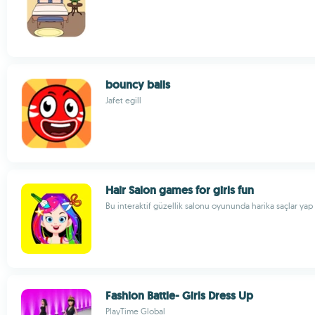
bouncy balls
Jafet egill
Hair Salon games for girls fun
Bu interaktif güzellik salonu oyununda harika saçlar yap
Fashion Battle- Girls Dress Up
PlayTime Global