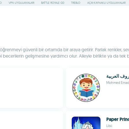
RO
VPN UYGULAMALARI
BATTLE ROYALE GD
TREBLO
AÇIK-KAYNAKLI UYGULAMALAR
öğrenmeyi güvenli bir ortamda bir araya getirir. Parlak renkler, s
ecerilerin gelişmesine yardımcı olur. Aileyle birlikte ya da tek 
روف العربية
Mohmed Ema
Paper Prin
Libii