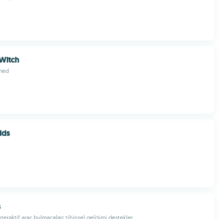
Witch
med
ids
s
nteraktif araç bulmacaları zihinsel gelişimi destekler