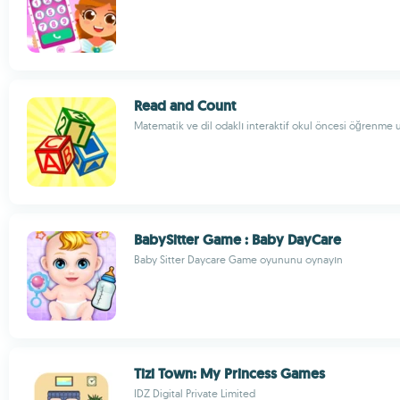
Read and Count
Matematik ve dil odaklı interaktif okul öncesi öğrenme
BabySitter Game : Baby DayCare
Baby Sitter Daycare Game oyununu oynayın
Tizi Town: My Princess Games
IDZ Digital Private Limited