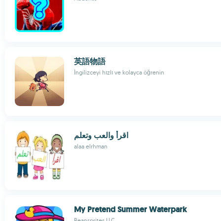
英語物語
İngilizceyi hızlı ve kolayca öğrenin
اقرأ والعب وتعلم
alaa elrhman
My Pretend Summer Waterpark
Beansprites LLC