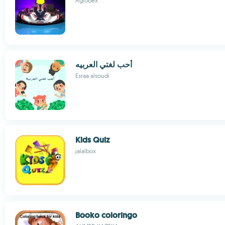
Aglobex
أحب لغتي العربيه
Esraa alsoudi
Kids Quiz
jalalbox
Booko coloringo