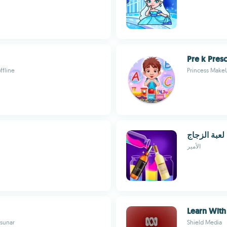
Pre k Pres
ffline
Princess MakeU
لعبة الزجاج
الأمير
Learn With
 sunar
Shield Media