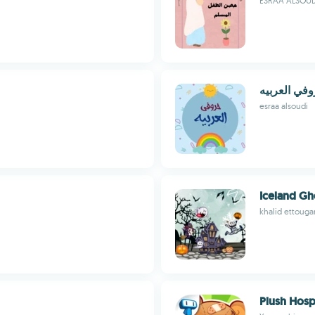
ESRAA ALSOUD
في العربيه
esraa alsoudi
Iceland Gh
khalid ettouga
Plush Hosp