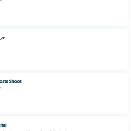
I
حرو
osts Shoot
ni
ital