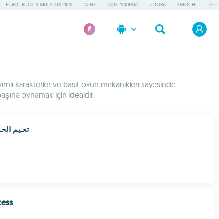
EURO TRUCK SIMULATOR 2026
WINK
ÇOK YAKINDA
ZOOBA
EMOCHI
YERE
evimli karakterler ve basit oyun mekanikleri sayesinde
başına oynamak için idealdir.
تعليم الح
d
cess