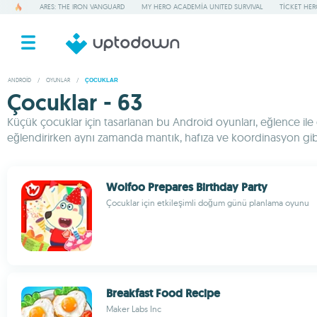
ARES: THE IRON VANGUARD
MY HERO ACADEMIA UNITED SURVIVAL
TICKET HE
ANDROID
/
OYUNLAR
/
ÇOCUKLAR
Çocuklar - 63
Küçük çocuklar için tasarlanan bu Android oyunları, eğlence ile 
eğlendirirken aynı zamanda mantık, hafıza ve koordinasyon gibi b
Wolfoo Prepares Birthday Party
Çocuklar için etkileşimli doğum günü planlama oyunu
Breakfast Food Recipe
Maker Labs Inc