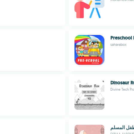
Preschool 
saharabox
Dinosaur R
Divine Tech Pr
فل المسلم