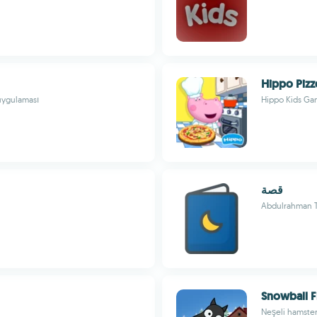
Hippo Pizz
 uygulaması
Hippo Kids Ga
قصة
Abdulrahman T
Snowball F
Neşeli hamsterl