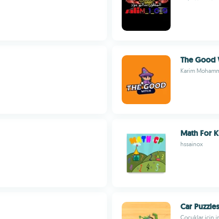
The Good 
Karim Moham
Math For K
hssainox
Car Puzzle
Çocuklar için i