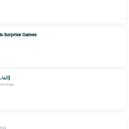
ls Surprise Games
العاب ذكاء (الغاز)
echnology
lioq