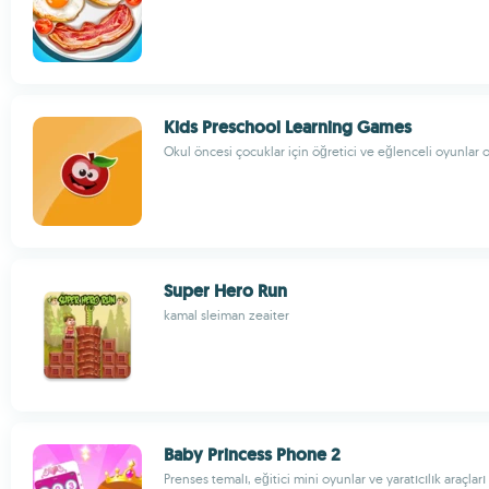
Kids Preschool Learning Games
Okul öncesi çocuklar için öğretici ve eğlenceli oyunlar o
Super Hero Run
kamal sleiman zeaiter
Baby Princess Phone 2
Prenses temalı, eğitici mini oyunlar ve yaratıcılık araçları