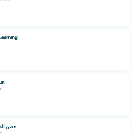
Learning
un
o
حصن الط