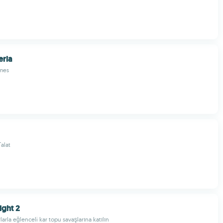
eria
mes
alat
ight 2
arla eğlenceli kar topu savaşlarına katılın