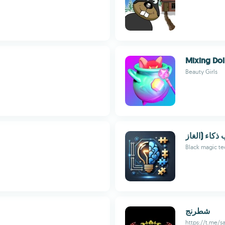
Mixing Dol
Beauty Girls
Black magic t
شطرنج
https://t.me/sa