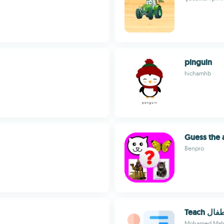
pinguin
hichamhb
Guess the 
Benpro
Teach
Mohamed Ma